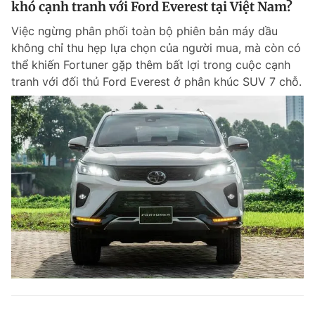
khó cạnh tranh với Ford Everest tại Việt Nam?
Giấy phép xuất bản số 110/GP - BTTTT cấp ngày 24.3.2020
© 2003-2026 Bản quyền thuộc về Báo Thanh Niên. Cấm sao chép
Việc ngừng phân phối toàn bộ phiên bản máy dầu
dưới mọi hình thức nếu không có sự chấp thuận bằng văn bản.
không chỉ thu hẹp lựa chọn của người mua, mà còn có
Phát triển bởi ePi Technologies, JSC.
thể khiến Fortuner gặp thêm bất lợi trong cuộc cạnh
tranh với đối thủ Ford Everest ở phân khúc SUV 7 chỗ.