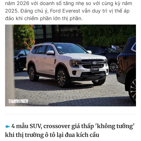
năm 2026 với doanh số tăng nhẹ so với cùng kỳ năm
Chuyên mục khác
2025. Đáng chú ý, Ford Everest vẫn duy trì vị thế áp
Tin đã xem
đảo khi chiếm phần lớn thị phần.
Chào ngày mới
Tin 24h
Đăng xuất
Tin thị trường
Tin 360
Video
Magazine
Sản phẩm khác
Tiện ích
Bạn cần biết
Thông tin tòa soạn
Liên hệ quảng cáo
4 mẫu SUV, crossover giá thấp 'không tưởng'
khi thị trường ô tô lại đua kích cầu