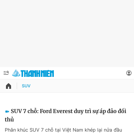
SUV
QUẢNG CÁO
ĐẶT BÁO
Thông tin tài khoản
SUV 7 chỗ: Ford Everest duy trì sự áp đảo đối
thủ
Đổi mật khẩu
Chuyên mục
Phân khúc SUV 7 chỗ tại Việt Nam khép lại nửa đầu
Tin đã lưu