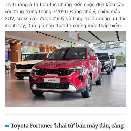
Thị trường ô tô tiếp tục chứng kiến cuộc đua kích cầu
sôi động trong tháng 7.2026. Đáng chú ý, nhiều mẫu
SUV, crossover được đại lý và hãng xe áp dụng ưu đãi
Đọc Thanh Niên trên điện thoại
mạnh tay, đưa giá bán thực tế xuống mức thấp hiếm...
Theo dõi báo trên
Hotline
Liên hệ quảng cáo
0906 645 777
0908 780 404
Đặt báo
Quảng cáo
RSS
Tòa soạn
Chính sách bảo m
Tổng biên tập: Nguyễn Ngọc Toàn
Phó tổng biên tập thường trực: Hải Thành
Phó tổng biên tập: Lâm Hiếu Dũng
Phó tổng biên tập: Trần Việt Hưng
Toyota Fortuner ‘khai tử’ bản máy dầu, càng
Tổng thư ký tòa soạn: Đức Trung