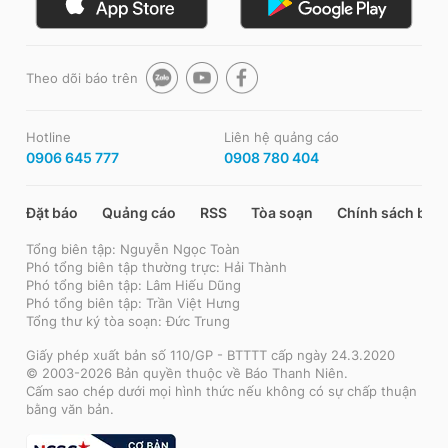
Theo dõi báo trên
Hotline
Liên hệ quảng cáo
0906 645 777
0908 780 404
Đặt báo
Quảng cáo
RSS
Tòa soạn
Chính sách bảo
Tổng biên tập: Nguyễn Ngọc Toàn
Phó tổng biên tập thường trực: Hải Thành
Phó tổng biên tập: Lâm Hiếu Dũng
Phó tổng biên tập: Trần Việt Hưng
Tổng thư ký tòa soạn: Đức Trung
Giấy phép xuất bản số 110/GP - BTTTT cấp ngày 24.3.2020
© 2003-2026 Bản quyền thuộc về Báo Thanh Niên.
Cấm sao chép dưới mọi hình thức nếu không có sự chấp thuận
bằng văn bản.