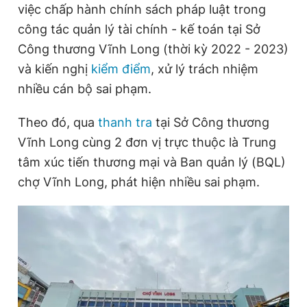
việc chấp hành chính sách pháp luật trong
công tác quản lý tài chính - kế toán tại Sở
Công thương Vĩnh Long (thời kỳ 2022 - 2023)
Đọc Thanh Niên trên điện thoại
và kiến nghị
kiểm điểm
, xử lý trách nhiệm
nhiều cán bộ sai phạm.
Theo đó, qua
thanh tra
tại Sở Công thương
Theo dõi báo trên
Vĩnh Long cùng 2 đơn vị trực thuộc là Trung
tâm xúc tiến thương mại và Ban quản lý (BQL)
Hotline
Liên hệ quảng cáo
chợ Vĩnh Long, phát hiện nhiều sai phạm.
0906 645 777
0908 780 404
Đặt báo
Quảng cáo
RSS
Tòa soạn
Chính sách bảo
Tổng biên tập: Nguyễn Ngọc Toàn
Phó tổng biên tập thường trực: Hải Thành
Phó tổng biên tập: Lâm Hiếu Dũng
Phó tổng biên tập: Trần Việt Hưng
Tổng thư ký tòa soạn: Đức Trung