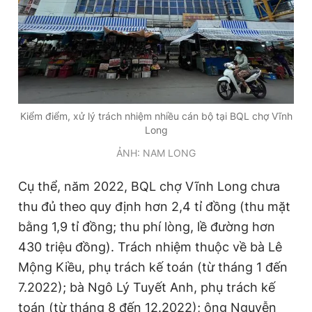
Giấy phép xuất bản số 110/GP - BTTTT cấp ngày 24.3.2020
© 2003-2026 Bản quyền thuộc về Báo Thanh Niên. Cấm sao
chép dưới mọi hình thức nếu không có sự chấp thuận bằng văn
bản. Phát triển bởi ePi Technologies, JSC.
Kiểm điểm, xử lý trách nhiệm nhiều cán bộ tại BQL chợ Vĩnh
Long
ẢNH: NAM LONG
Cụ thể, năm 2022, BQL chợ Vĩnh Long chưa
thu đủ theo quy định hơn 2,4 tỉ đồng (thu mặt
bằng 1,9 tỉ đồng; thu phí lòng, lề đường hơn
430 triệu đồng). Trách nhiệm thuộc về bà Lê
Mộng Kiều, phụ trách kế toán (từ tháng 1 đến
7.2022); bà Ngô Lý Tuyết Anh, phụ trách kế
toán (từ tháng 8 đến 12.2022); ông Nguyễn