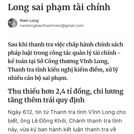
Long sai phạm tài chính
Chuyên mục khác
Tin đã xem
Chào ngày mới
Tin 24h
Nam Long
namlongbaothanhnien@gmail.com
Đăng xuất
Tin thị trường
Tin 360
Sau khi thanh tra việc chấp hành chính sách
pháp luật trong công tác quản lý tài chính -
Video
Magazine
kế toán tại Sở Công thương Vĩnh Long,
Thanh tra tỉnh kiến nghị kiểm điểm, xử lý
nhiều cán bộ sai phạm.
Sản phẩm khác
Thu thiếu hơn 2,4 tỉ đồng, chi lương
Tiện ích
Bạn cần biết
tăng thêm trái quy định
Thông tin tòa soạn
Liên hệ quảng cáo
Ngày 6.12, tin từ Thanh tra tỉnh Vĩnh Long cho
biết, ông Lê Đồng Khởi, Chánh thanh tra tỉnh
này, vừa ký ban hành kết luận thanh tra về