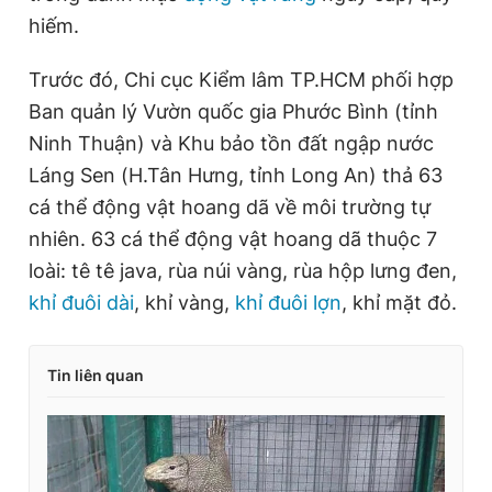
t
o
hiếm.
T
n
Trước đó, Chi cục Kiểm lâm TP.HCM phối hợp
i
Ban quản lý Vườn quốc gia Phước Bình (tỉnh
m
Ninh Thuận) và Khu bảo tồn đất ngập nước
e
Láng Sen (H.Tân Hưng, tỉnh Long An) thả 63
cá thể động vật hoang dã về môi trường tự
nhiên. 63 cá thể động vật hoang dã thuộc 7
loài: tê tê java, rùa núi vàng, rùa hộp lưng đen,
khỉ đuôi dài
, khỉ vàng,
khỉ đuôi lợn
, khỉ mặt đỏ.
Tin liên quan