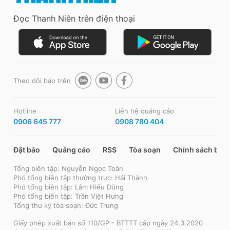
Đọc Thanh Niên trên điện thoại
Theo dõi báo trên
Hotline
Liên hệ quảng cáo
0906 645 777
0908 780 404
Đặt báo
Quảng cáo
RSS
Tòa soạn
Chính sách bảo
Tổng biên tập: Nguyễn Ngọc Toàn
Phó tổng biên tập thường trực: Hải Thành
Phó tổng biên tập: Lâm Hiếu Dũng
Phó tổng biên tập: Trần Việt Hưng
Tổng thư ký tòa soạn: Đức Trung
Giấy phép xuất bản số 110/GP - BTTTT cấp ngày 24.3.2020