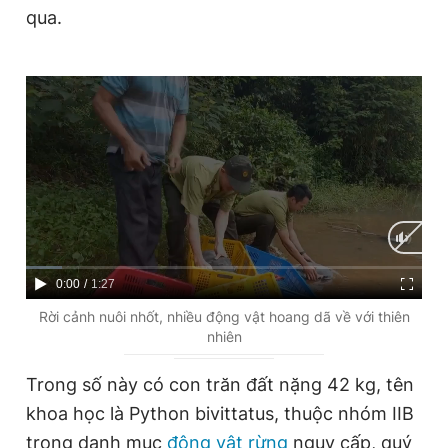
qua.
Giấy phép xuất bản số 110/GP - BTTTT cấp ngày 24.3.2020
© 2003-2026 Bản quyền thuộc về Báo Thanh Niên. Cấm sao
chép dưới mọi hình thức nếu không có sự chấp thuận bằng văn
bản. Phát triển bởi ePi Technologies, JSC.
C
0:00
/
D
1:27
u
u
Rời cảnh nuôi nhốt, nhiều động vật hoang dã về với thiên
nhiên
r
r
r
a
Trong số này có con trăn đất nặng 42 kg, tên
e
t
khoa học là Python bivittatus, thuộc nhóm IIB
n
i
trong danh mục
động vật rừng
nguy cấp, quý