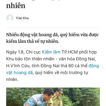
nhiên
Chuyên mục khác
Tin đã xem
Chào ngày mới
Tin 24h
Trần Kha
Đăng xuất
Tin thị trường
Tin 360
Nhiều động vật hoang dã, quý hiếm vừa được
kiểm lâm thả về tự nhiên.
Video
Magazine
Ngày 1.8, Chi cục
Kiểm lâm
TP.HCM phối hợp
Khu bảo tồn thiên nhiên - văn hóa Đồng Nai,
Sản phẩm khác
H.Vĩnh Cửu, tỉnh Đồng Nai thả 60 cá thể
động
Tiện ích
Bạn cần biết
vật hoang dã
, quý hiếm về môi trường tự
nhiên.
Thông tin tòa soạn
Liên hệ quảng cáo