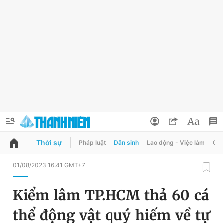
Thời sự
Pháp luật
Dân sinh
Lao động - Việc làm
Quy
QUẢNG CÁO
ĐẶT BÁO
01/08/2023 16:41 GMT+7
Thông tin tài khoản
Kiểm lâm TP.HCM thả 60 cá
Đổi mật khẩu
Chuyên mục
thể động vật quý hiếm về tự
Tin đã lưu