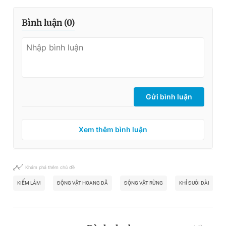
Bình luận (
0
)
Gửi bình luận
Xem thêm bình luận
Khám phá thêm chủ đề
KIỂM LÂM
ĐỘNG VẬT HOANG DÃ
ĐỘNG VẬT RỪNG
KHỈ ĐUÔI DÀI