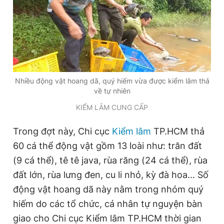
Đọc Thanh Niên trên điện thoại
Nhiều động vật hoang dã, quý hiếm vừa được kiểm lâm thả
về tự nhiên
Theo dõi báo trên
KIỂM LÂM CUNG CẤP
Hotline
Liên hệ quảng cáo
Trong đợt này, Chi cục
Kiểm lâm
TP.HCM thả
0906 645 777
0908 780 404
60 cá thể động vật gồm 13 loài như: trăn đất
(9 cá thể), tê tê java, rùa răng (24 cá thể), rùa
Đặt báo
Quảng cáo
RSS
Tòa soạn
Chính sách bảo
đất lớn, rùa lưng đen, cu li nhỏ, kỳ đà hoa... Số
Tổng biên tập: Nguyễn Ngọc Toàn
động vật hoang dã này nằm trong nhóm quý
Phó tổng biên tập thường trực: Hải Thành
Phó tổng biên tập: Lâm Hiếu Dũng
hiếm do các tổ chức, cá nhân tự nguyện bàn
Phó tổng biên tập: Trần Việt Hưng
Tổng thư ký tòa soạn: Đức Trung
giao cho Chi cục Kiểm lâm TP.HCM thời gian