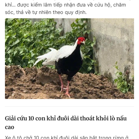
khỉ... được kiểm lâm tiếp nhận đưa về cứu hộ, chăm
sóc, thả về tự nhiên theo quy định.
Đọc Thanh Niên trên điện thoại
Theo dõi báo trên
Hotline
Liên hệ quảng cáo
0906 645 777
0908 780 404
Đặt báo
Quảng cáo
RSS
Tòa soạn
Chính sách bảo m
Tổng biên tập: Nguyễn Ngọc Toàn
Giải cứu 10 con khỉ đuôi dài thoát khỏi lò nấu
Phó tổng biên tập thường trực: Hải Thành
Phó tổng biên tập: Lâm Hiếu Dũng
cao
Phó tổng biên tập: Trần Việt Hưng
Tổng thư ký tòa soạn: Đức Trung
Xe ô tô chở 10 con khỉ đuôi dài săn bắt trong rừng ở