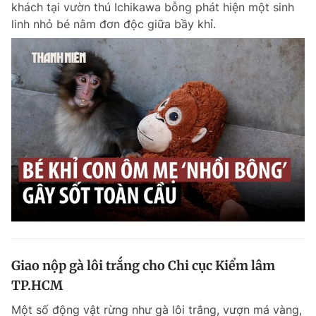
khách tại vườn thú Ichikawa bỗng phát hiện một sinh
Chuyên mục khác
linh nhỏ bé nằm đơn độc giữa bầy khỉ.
Tin đã xem
Chào ngày mới
Tin 24h
Đăng xuất
Tin thị trường
Tin 360
Video
Magazine
Sản phẩm khác
Tiện ích
Bạn cần biết
Thông tin tòa soạn
Liên hệ quảng cáo
Giao nộp gà lôi trắng cho Chi cục Kiểm lâm
TP.HCM
Một số động vật rừng như gà lôi trắng, vượn má vàng,