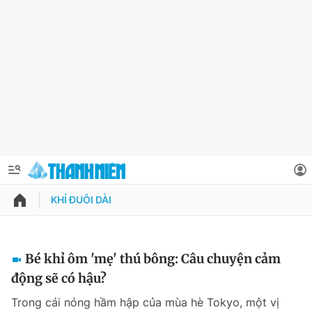
KHỈ ĐUÔI DÀI
QUẢNG CÁO
ĐẶT BÁO
Thông tin tài khoản
Bé khỉ ôm 'mẹ' thú bông: Câu chuyện cảm
động sẽ có hậu?
Đổi mật khẩu
Chuyên mục
Trong cái nóng hầm hập của mùa hè Tokyo, một vị
Tin đã lưu