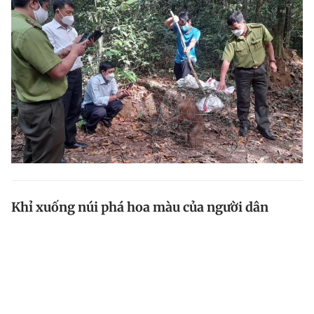
Khỉ xuống núi phá hoa màu của người dân
Người dân sinh sống sát sườn núi Cà Đú, thuộc khu
phố Cà Đú, TT.Khánh Hải, H.Ninh Hải (Ninh Thuận) liên
tục bị đàn khỉ từ trên núi xuống 'quấy rầy'.