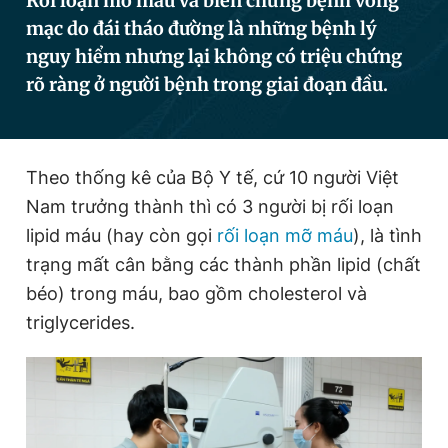
Rối loạn mỡ máu và biến chứng bệnh võng
mạc do đái tháo đường là những bệnh lý
nguy hiểm nhưng lại không có triệu chứng
Đọc Thanh Niên trên điện thoại
rõ ràng ở người bệnh trong giai đoạn đầu.
Theo thống kê của Bộ Y tế, cứ 10 người Việt
Theo dõi báo trên
Nam trưởng thành thì có 3 người bị rối loạn
lipid máu (hay còn gọi
rối loạn mỡ máu
), là tình
Hotline
Liên hệ quảng cáo
trạng mất cân bằng các thành phần lipid (chất
0906 645 777
0908 780 404
béo) trong máu, bao gồm cholesterol và
triglycerides.
Đặt báo
Quảng cáo
RSS
Tòa soạn
Chính sách bảo
Tổng biên tập: Nguyễn Ngọc Toàn
Phó tổng biên tập thường trực: Hải Thành
Phó tổng biên tập: Lâm Hiếu Dũng
Phó tổng biên tập: Trần Việt Hưng
Tổng thư ký tòa soạn: Đức Trung