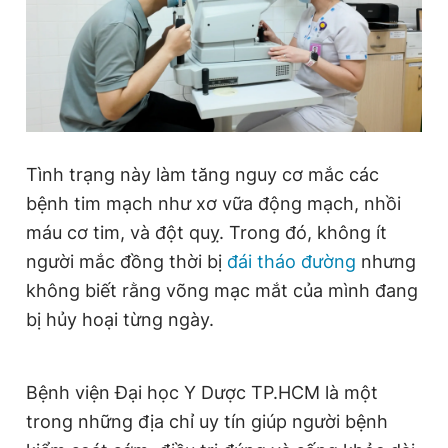
Giấy phép xuất bản số 110/GP - BTTTT cấp ngày 24.3.2020
© 2003-2026 Bản quyền thuộc về Báo Thanh Niên. Cấm sao
chép dưới mọi hình thức nếu không có sự chấp thuận bằng văn
bản. Phát triển bởi ePi Technologies, JSC.
Tình trạng này làm tăng nguy cơ mắc các
bệnh tim mạch như xơ vữa động mạch, nhồi
máu cơ tim, và đột quỵ. Trong đó, không ít
người mắc đồng thời bị
đái tháo đường
nhưng
không biết rằng võng mạc mắt của mình đang
bị hủy hoại từng ngày.
Bệnh viện Đại học Y Dược TP.HCM là một
trong những địa chỉ uy tín giúp người bệnh