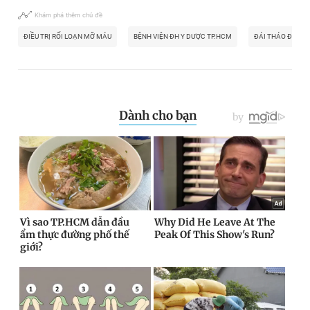
Khám phá thêm chủ đề
ĐIỀU TRỊ RỐI LOẠN MỠ MÁU
BỆNH VIỆN ĐH Y DƯỢC TP.HCM
ĐÁI THÁO ĐƯỜN