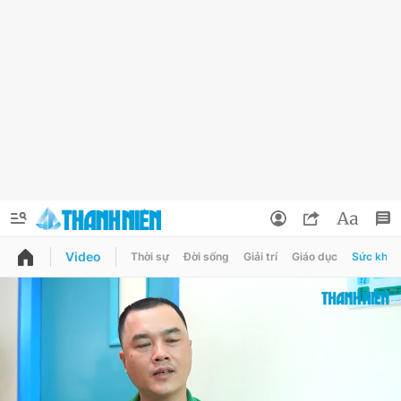
Video
Thời sự
Đời sống
Giải trí
Giáo dục
Sức khỏe
QUẢNG CÁO
ĐẶT BÁO
Thông tin tài khoản
Đổi mật khẩu
Chuyên mục
Tin đã lưu