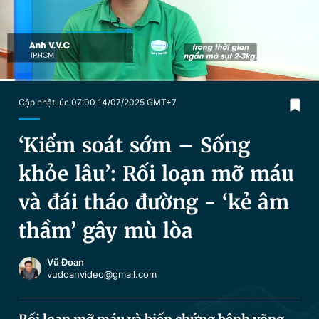
Chuyên mục khác
Tin đã xem
Chào ngày mới
Tin 24h
Đăng xuất
Tin thị trường
Tin 360
Current
0:16
/
Duration
5:38
Cập nhật lúc 07:00 14/07/2025 GMT+7
Time
Video
Magazine
‘Kiểm soát sớm – Sống
khỏe lâu’: Rối loạn mỡ máu
Sản phẩm khác
và đái tháo đường - ‘kẻ âm
Tiện ích
Bạn cần biết
thầm’ gây mù lòa
Thông tin tòa soạn
Liên hệ quảng cáo
Vũ Đoan
vudoanvideo@gmail.com