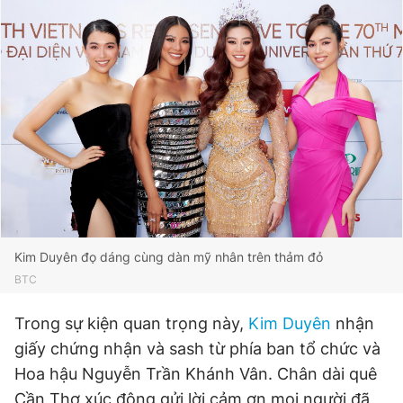
Đọc Thanh Niên trên điện thoại
Theo dõi báo trên
Hotline
Liên hệ quảng cáo
0906 645 777
0908 780 404
Kim Duyên đọ dáng cùng dàn mỹ nhân trên thảm đỏ
BTC
Đặt báo
Quảng cáo
RSS
Tòa soạn
Chính sách bảo
Trong sự kiện quan trọng này,
Kim Duyên
nhận
Tổng biên tập: Nguyễn Ngọc Toàn
Phó tổng biên tập thường trực: Hải Thành
giấy chứng nhận và sash từ phía ban tổ chức và
Phó tổng biên tập: Lâm Hiếu Dũng
Hoa hậu Nguyễn Trần Khánh Vân. Chân dài quê
Phó tổng biên tập: Trần Việt Hưng
Tổng thư ký tòa soạn: Đức Trung
Cần Thơ xúc động gửi lời cảm ơn mọi người đã