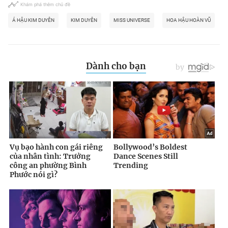
Khám phá thêm chủ đề
Á HẬU KIM DUYÊN
KIM DUYÊN
MISS UNIVERSE
HOA HẬU HOÀN VŨ