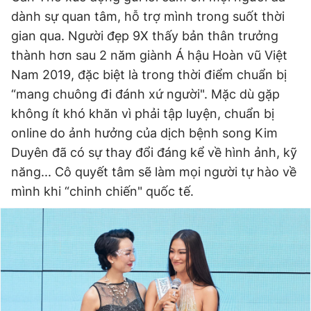
Giấy phép xuất bản số 110/GP - BTTTT cấp ngày 24.3.2020
dành sự quan tâm, hỗ trợ mình trong suốt thời
© 2003-2026 Bản quyền thuộc về Báo Thanh Niên. Cấm sao
gian qua. Người đẹp 9X thấy bản thân trưởng
chép dưới mọi hình thức nếu không có sự chấp thuận bằng văn
bản. Phát triển bởi ePi Technologies, JSC.
thành hơn sau 2 năm giành Á hậu Hoàn vũ Việt
Nam 2019, đặc biệt là trong thời điểm chuẩn bị
“mang chuông đi đánh xứ người". Mặc dù gặp
không ít khó khăn vì phải tập luyện, chuẩn bị
online do ảnh hưởng của dịch bệnh song Kim
Duyên đã có sự thay đổi đáng kể về hình ảnh, kỹ
năng... Cô quyết tâm sẽ làm mọi người tự hào về
mình khi “chinh chiến" quốc tế.