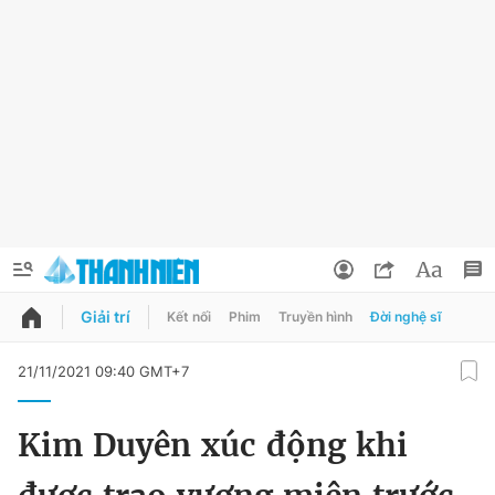
Giải trí
Kết nối
Phim
Truyền hình
Đời nghệ sĩ
QUẢNG CÁO
ĐẶT BÁO
21/11/2021 09:40 GMT+7
Thông tin tài khoản
Kim Duyên xúc động khi
Đổi mật khẩu
Chuyên mục
Tin đã lưu