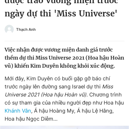
được trao vương miện trước
Chuyên mục khác
ngày dự thi 'Miss Universe'
Tin đã xem
Chào ngày mới
Tin 24h
Đăng xuất
Thạch Anh
Tin thị trường
Tin 360
Việc nhận được vương miện danh giá trước
Video
Magazine
thềm dự thi Miss Universe 2021 (Hoa hậu Hoàn
vũ) khiến Kim Duyên không khỏi xúc động.
Sản phẩm khác
Mới đây, Kim Duyên có buổi gặp gỡ báo chí
trước ngày lên đường sang Israel dự thi
Miss
Tiện ích
Bạn cần biết
Universe 2021 (Hoa hậu Hoàn vũ)
. Chương trình
có sự tham gia của nhiều người đẹp như Hoa hậu
Thông tin tòa soạn
Liên hệ quảng cáo
Khánh Vân
, Á hậu Hoàng My, Á hậu Lệ Hằng,
Hoa hậu Ngọc Diễm...