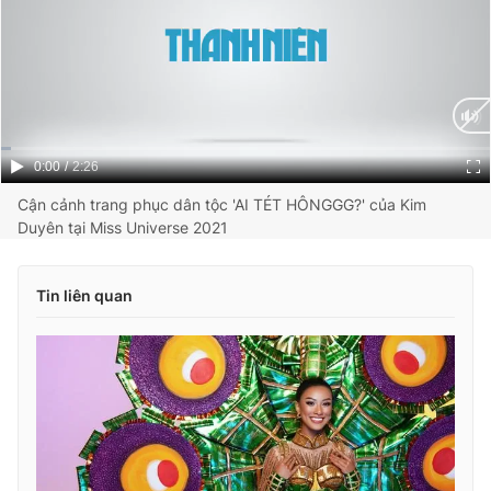
Current
0:00
/
Duration
2:26
Time
Cận cảnh trang phục dân tộc 'AI TÉT HÔNGGG?' của Kim
Duyên tại Miss Universe 2021
Tin liên quan