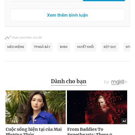
Xem thêm bình luận
Khám phá thêm chủ đề
MÉO MIỆNG
TP.NGÃ BẢY
BVĐK
HUYẾT KHỐI
ĐỘT QUỴ
NTC