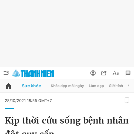
Sức khỏe
Khỏe đẹp mỗi ngày
Làm đẹp
Giới tính
Y t
QUẢNG CÁO
ĐẶT BÁO
28/10/2021 18:55 GMT+7
Thông tin tài khoản
Kịp thời cứu sống bệnh nhân
Đổi mật khẩu
Chuyên mục
Tin đã lưu