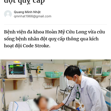
đột quỵ cấp
Chuyên mục khác
Tin đã xem
Quang Minh Nhật
qmnhat1966@gmail.com
Chào ngày mới
Tin 24h
Đăng xuất
Bệnh viện đa khoa Hoàn Mỹ Cửu Long vừa cứu
Tin thị trường
Tin 360
sống bệnh nhân đột quỵ cấp thông qua kích
hoạt đội Code Stroke.
Video
Magazine
Sản phẩm khác
Tiện ích
Bạn cần biết
Thông tin tòa soạn
Liên hệ quảng cáo