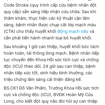
Code Stroke (quy trình cấp cứu bệnh nhân đột
Giấy phép xuất bản số 110/GP - BTTTT cấp ngày 24.3.2020
© 2003-2026 Bản quyền thuộc về Báo Thanh Niên. Cấm sao
quỵ cấp) sẵn sàng tiếp nhận cứu chữa. Sau khi
chép dưới mọi hình thức nếu không có sự chấp thuận bằng văn
bản. Phát triển bởi ePi Technologies, JSC.
thăm khám, thực hiện các kỹ thuật cận lâm
sàng, bệnh nhân được chụp cắt lớp mạch máu
(CTA) cho thấy huyết khối
động mạch não
và
cần phải tiến hành nhanh loại bỏ huyết khối.
Sau khoảng 1 giờ can thiệp, huyết khối bóc tách
hoàn toàn, tái thông lòng mạch. Bệnh nhân tiếp
tục chuyển đến Khoa Hồi sức tích cực và chống
độc (ICU) theo dõi. 24 giờ sau can thiệp, bệnh
nhân tiếp xúc tốt, sinh hiệu bình thường, các
triệu chứng lâm sàng cải thiện đáng kể.
BS.CK1 Đỗ Văn Phẩm, Trưởng Khoa Hồi sức tích
cực và chống độc (ICU), BVĐK Hoàn Mỹ Cửu
Long, cho biết đột quỵ não đòi hỏi sự can thiệp