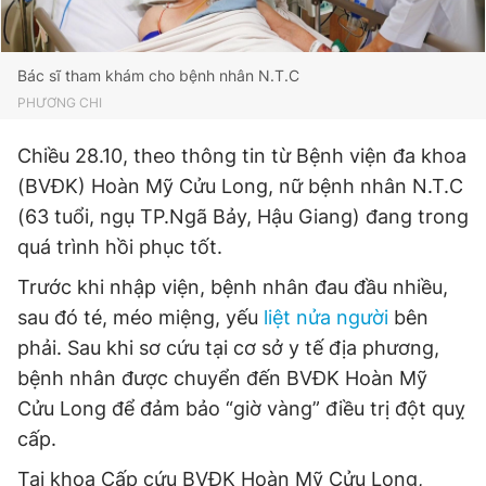
Bác sĩ tham khám cho bệnh nhân N.T.C
Đọc Thanh Niên trên điện thoại
PHƯƠNG CHI
Chiều 28.10, theo thông tin từ Bệnh viện đa khoa
(BVĐK) Hoàn Mỹ Cửu Long, nữ bệnh nhân N.T.C
Theo dõi báo trên
(63 tuổi, ngụ TP.Ngã Bảy, Hậu Giang) đang trong
quá trình hồi phục tốt.
Hotline
Liên hệ quảng cáo
Trước khi nhập viện, bệnh nhân đau đầu nhiều,
0906 645 777
0908 780 404
sau đó té, méo miệng, yếu
liệt nửa người
bên
phải. Sau khi sơ cứu tại cơ sở y tế địa phương,
Đặt báo
Quảng cáo
RSS
Tòa soạn
Chính sách bảo
bệnh nhân được chuyển đến BVĐK Hoàn Mỹ
Tổng biên tập: Nguyễn Ngọc Toàn
Cửu Long để đảm bảo “giờ vàng” điều trị đột quỵ
Phó tổng biên tập thường trực: Hải Thành
Phó tổng biên tập: Lâm Hiếu Dũng
cấp.
Phó tổng biên tập: Trần Việt Hưng
Tổng thư ký tòa soạn: Đức Trung
Tại khoa Cấp cứu BVĐK Hoàn Mỹ Cửu Long,