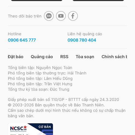
Theo dõi báo trên
Hotline
Liên hệ quảng cáo
0906 645 777
0908 780 404
Đặt báo
Quảng cáo
RSS
Tòa soạn
Chính sách bảo
Tổng biên tập: Nguyễn Ngọc Toàn
Phó tổng biên tập thường trực: Hải Thành
Phó tổng biên tập: Lâm Hiếu Dũng
Phó tổng biên tập: Trần Việt Hưng
Tổng thư ký tòa soạn: Đức Trung
Giấy phép xuất bản số 110/GP - BTTTT cấp ngày 24.3.2020
© 2003-2026 Bản quyền thuộc về Báo Thanh Niên.
Cấm sao chép dưới mọi hình thức nếu không có sự chấp thuận
bằng văn bản.