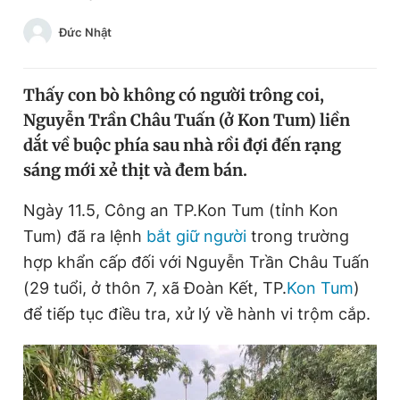
Chuyên mục khác
Đức Nhật
Tin đã xem
Chào ngày mới
Tin 24h
Đăng xuất
Thấy con bò không có người trông coi,
Tin thị trường
Tin 360
Nguyễn Trần Châu Tuấn (ở Kon Tum) liền
dắt về buộc phía sau nhà rồi đợi đến rạng
sáng mới xẻ thịt và đem bán.
Video
Magazine
Ngày 11.5, Công an TP.Kon Tum (tỉnh Kon
Tum) đã ra lệnh
bắt giữ người
trong trường
Sản phẩm khác
hợp khẩn cấp đối với Nguyễn Trần Châu Tuấn
Tiện ích
Bạn cần biết
(29 tuổi, ở thôn 7, xã Đoàn Kết, TP.
Kon Tum
)
để tiếp tục điều tra, xử lý về hành vi trộm cắp.
Thông tin tòa soạn
Liên hệ quảng cáo