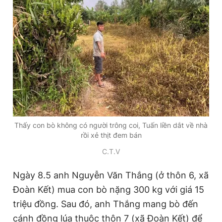
Đọc Thanh Niên trên điện thoại
Theo dõi báo trên
Hotline
Liên hệ quảng cáo
Thấy con bò không có người trông coi, Tuấn liền dắt về nhà
0906 645 777
0908 780 404
rồi xẻ thịt đem bán
C.T.V
Đặt báo
Quảng cáo
RSS
Tòa soạn
Chính sách bảo
Ngày 8.5 anh Nguyễn Văn Thắng (ở thôn 6, xã
Tổng biên tập: Nguyễn Ngọc Toàn
Phó tổng biên tập thường trực: Hải Thành
Đoàn Kết) mua con bò nặng 300 kg với giá 15
Phó tổng biên tập: Lâm Hiếu Dũng
triệu đồng. Sau đó, anh Thắng mang bò đến
Phó tổng biên tập: Trần Việt Hưng
Tổng thư ký tòa soạn: Đức Trung
cánh đồng lúa thuộc thôn 7 (xã Đoàn Kết) để