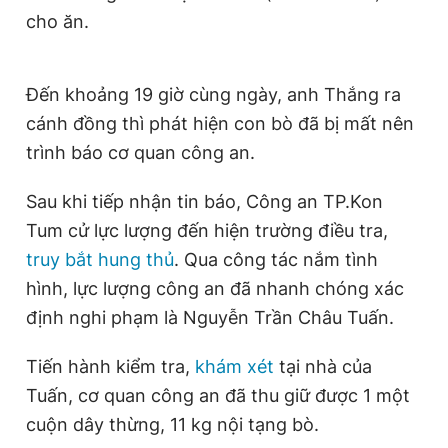
cho ăn.
Giấy phép xuất bản số 110/GP - BTTTT cấp ngày 24.3.2020
© 2003-2026 Bản quyền thuộc về Báo Thanh Niên. Cấm sao
chép dưới mọi hình thức nếu không có sự chấp thuận bằng văn
bản. Phát triển bởi ePi Technologies, JSC.
Đến khoảng 19 giờ cùng ngày, anh Thắng ra
cánh đồng thì phát hiện con bò đã bị mất nên
trình báo cơ quan công an.
Sau khi tiếp nhận tin báo, Công an TP.Kon
Tum cử lực lượng đến hiện trường điều tra,
truy bắt hung thủ
. Qua công tác nắm tình
hình, lực lượng công an đã nhanh chóng xác
định nghi phạm là Nguyễn Trần Châu Tuấn.
Tiến hành kiểm tra,
khám xét
tại nhà của
Tuấn, cơ quan công an đã thu giữ được 1 một
cuộn dây thừng, 11 kg nội tạng bò.