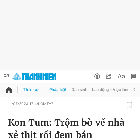
Thời sự
Pháp luật
Dân sinh
Lao động - Việc làm
Quy
QUẢNG CÁO
ĐẶT BÁO
11/05/2023 17:44 GMT+7
Thông tin tài khoản
Kon Tum: Trộm bò về nhà
Đổi mật khẩu
Chuyên mục
xẻ thịt rồi đem bán
Tin đã lưu