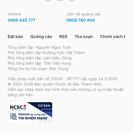
Hotline
Liên hệ quảng cáo
0906 645 777
0908 780 404
Đặt báo
Quảng cáo
RSS
Tòa soạn
Chính sách bảo
Tổng biên tập: Nguyễn Ngọc Toàn
Phó tổng biên tập thường trực: Hải Thành
Phó tổng biên tập: Lâm Hiếu Dũng
Phó tổng biên tập: Trần Việt Hưng
Tổng thư ký tòa soạn: Đức Trung
Giấy phép xuất bản số 110/GP - BTTTT cấp ngày 24.3.2020
© 2003-2026 Bản quyền thuộc về Báo Thanh Niên.
Cấm sao chép dưới mọi hình thức nếu không có sự chấp thuận
bằng văn bản.