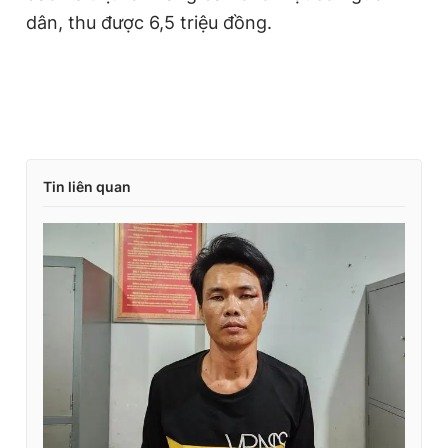
T
n
dân, thu được 6,5 triệu đồng.
i
m
e
Tin liên quan