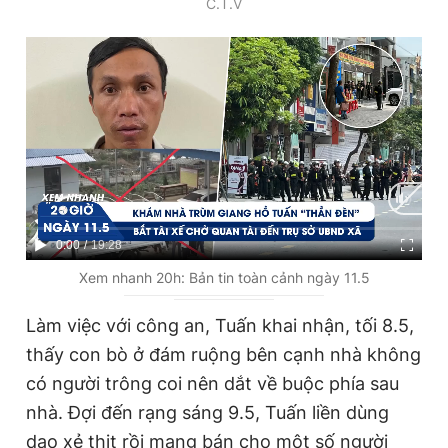
C.T.V
C
0:00
/
D
19:28
u
u
Xem nhanh 20h: Bản tin toàn cảnh ngày 11.5
r
r
Làm việc với công an, Tuấn khai nhận, tối 8.5,
r
a
thấy con bò ở đám ruộng bên cạnh nhà không
e
t
có người trông coi nên dắt về buộc phía sau
n
i
nhà. Đợi đến rạng sáng 9.5, Tuấn liền dùng
t
o
dao xẻ thịt rồi mang bán cho một số người