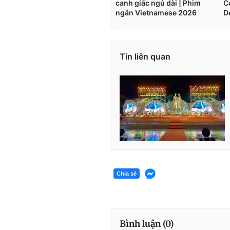
Tin liên quan
Chia sẻ
Bình luận (
0
)