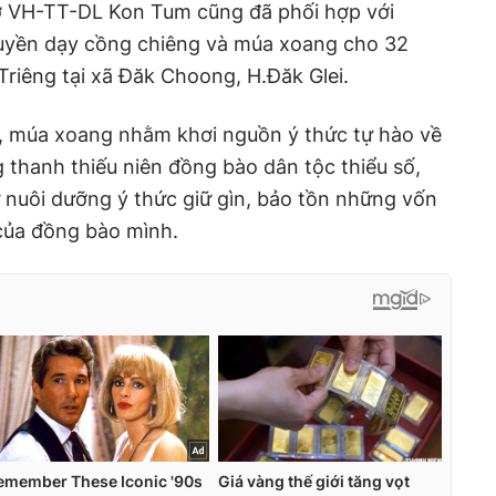
ở VH-TT-DL Kon Tum cũng đã phối hợp với
uyền dạy cồng chiêng và múa xoang cho 32
Triêng tại xã Đăk Choong, H.Đăk Glei.
, múa xoang nhằm khơi nguồn ý thức tự hào về
 thanh thiếu niên đồng bào dân tộc thiểu số,
ự nuôi dưỡng ý thức giữ gìn, bảo tồn những vốn
của đồng bào mình.