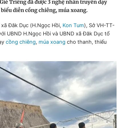
 Giẻ Triêng đã được 3 nghệ nhân truyền dạy
 biểu diễn cồng chiêng, múa xoang.
ú, xã Đăk Dục (H.Ngọc Hồi,
Kon Tum
), Sở VH-TT-
 với UBND H.Ngọc Hồi và UBND xã Đăk Dục tổ
dạy
cồng chiêng
,
múa xoang
cho thanh, thiếu