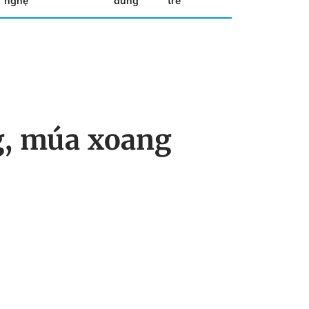
nghệ
dùng
trẻ
g, múa xoang