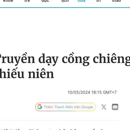
khỏe
trẻ
dục
lịch
hóa
trí
thao
ruyền dạy cồng chiên
hiếu niên
10/05/2024 18:15 GMT+7