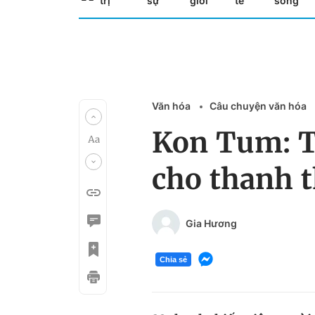
trị
sự
giới
tế
sống
Văn hóa
Câu chuyện văn hóa
Kon Tum: T
cho thanh t
Gia Hương
Chia sẻ