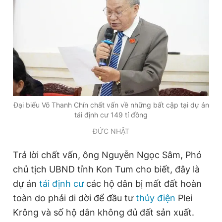
Giấy phép xuất bản số 110/GP - BTTTT cấp ngày 24.3.2020
© 2003-2026 Bản quyền thuộc về Báo Thanh Niên. Cấm sao
chép dưới mọi hình thức nếu không có sự chấp thuận bằng văn
bản. Phát triển bởi ePi Technologies, JSC.
Đại biểu Võ Thanh Chín chất vấn về những bất cập tại dự án
tái định cư 149 tỉ đồng
ĐỨC NHẬT
Trả lời chất vấn, ông Nguyễn Ngọc Sâm, Phó
chủ tịch UBND tỉnh Kon Tum cho biết, đây là
dự án
tái định cư
các hộ dân bị mất đất hoàn
toàn do phải di dời để đầu tư
thủy điện
Plei
Krông và số hộ dân không đủ đất sản xuất.