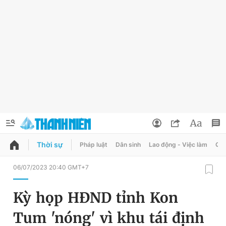
Thời sự
Pháp luật
Dân sinh
Lao động - Việc làm
Quy
QUẢNG CÁO
ĐẶT BÁO
06/07/2023 20:40 GMT+7
Thông tin tài khoản
Kỳ họp HĐND tỉnh Kon
Đổi mật khẩu
Chuyên mục
Tum 'nóng' vì khu tái định
Tin đã lưu