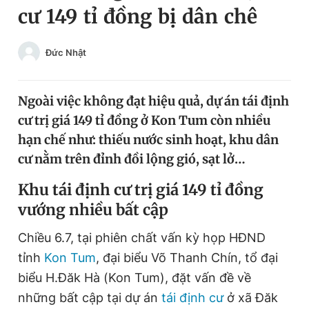
cư 149 tỉ đồng bị dân chê
Chuyên mục khác
Tin đã xem
Chào ngày mới
Tin 24h
Đức Nhật
Đăng xuất
Tin thị trường
Tin 360
Ngoài việc không đạt hiệu quả, dự án tái định
cư trị giá 149 tỉ đồng ở Kon Tum còn nhiều
Video
Magazine
hạn chế như: thiếu nước sinh hoạt, khu dân
cư nằm trên đỉnh đồi lộng gió, sạt lở…
Sản phẩm khác
Khu tái định cư trị giá 149 tỉ đồng
vướng nhiều bất cập
Tiện ích
Bạn cần biết
Chiều 6.7, tại phiên chất vấn kỳ họp HĐND
Thông tin tòa soạn
Liên hệ quảng cáo
tỉnh
Kon Tum
, đại biểu Võ Thanh Chín, tổ đại
biểu H.Đăk Hà (Kon Tum), đặt vấn đề về
những bất cập tại dự án
tái định cư
ở xã Đăk