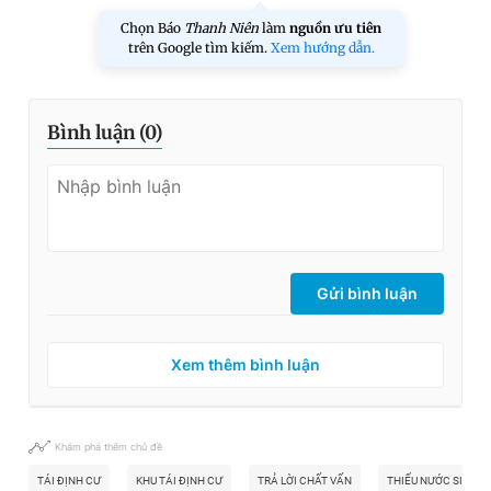
Chọn Báo
Thanh Niên
làm
nguồn ưu tiên
trên Google tìm kiếm.
Xem hướng dẫn.
Bình luận (
0
)
Gửi bình luận
Xem thêm bình luận
Khám phá thêm chủ đề
TÁI ĐỊNH CƯ
KHU TÁI ĐỊNH CƯ
TRẢ LỜI CHẤT VẤN
THIẾU NƯỚC SINH H