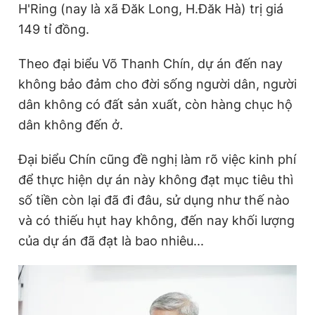
H'Ring (nay là xã Đăk Long, H.Đăk Hà) trị giá
149 tỉ đồng.
Đọc Thanh Niên trên điện thoại
Theo đại biểu Võ Thanh Chín, dự án đến nay
không bảo đảm cho đời sống người dân, người
dân không có đất sản xuất, còn hàng chục hộ
dân không đến ở.
Theo dõi báo trên
Đại biểu Chín cũng đề nghị làm rõ việc kinh phí
Hotline
Liên hệ quảng cáo
để thực hiện dự án này không đạt mục tiêu thì
0906 645 777
0908 780 404
số tiền còn lại đã đi đâu, sử dụng như thế nào
và có thiếu hụt hay không, đến nay khối lượng
Đặt báo
Quảng cáo
RSS
Tòa soạn
Chính sách bảo
của dự án đã đạt là bao nhiêu...
Tổng biên tập: Nguyễn Ngọc Toàn
Phó tổng biên tập thường trực: Hải Thành
Phó tổng biên tập: Lâm Hiếu Dũng
Phó tổng biên tập: Trần Việt Hưng
Tổng thư ký tòa soạn: Đức Trung