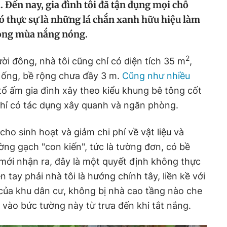
 Đến nay, gia đình tôi đã tận dụng mọi chỗ
đó thực sự là những lá chắn xanh hữu hiệu làm
rong mùa nắng nóng.
2
ời đông, nhà tôi cũng chỉ có diện tích 35 m
,
 ống, bề rộng chưa đầy 3 m.
Cũng như nhiều
ổ ấm gia đình xây theo kiểu khung bê tông cốt
chỉ có tác dụng xây quanh và ngăn phòng.
cho sinh hoạt và giảm chi phí về vật liệu và
ờng gạch "con kiến", tức là tường đơn, có bề
mới nhận ra, đây là một quyết định không thực
 tay phải nhà tôi là hướng chính tây, liền kề với
của khu dân cư, không bị nhà cao tầng nào che
vào bức tường này từ trưa đến khi tắt nắng.