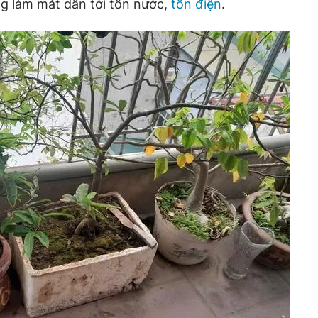
g làm mát dẫn tới tốn nước,
tốn điện
.