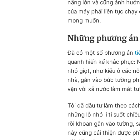
năng lớn và cũng ảnh hưởn
của máy phải liên tục chạy
mong muốn.
Những phương án t
Đã có một số phương án
ti
quanh hiến kế khắc phục: N
nhỏ giọt, như kiểu ở các n
nhà, gắn vào bức tường phải
vặn vòi xả nước làm mát tư
Tôi đã đầu tư làm theo các
những lỗ nhỏ li ti suốt chi
rồi khoan gắn vào tường, 
này cũng cải thiện được ph