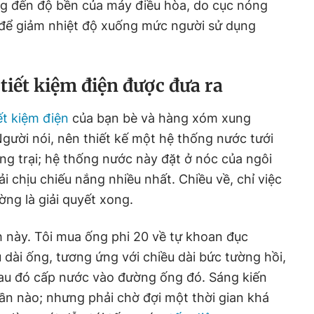
g đến độ bền của máy điều hòa, do cục nóng
 để giảm nhiệt độ xuống mức người sử dụng
iết kiệm điện được đưa ra
ết kiệm điện
của bạn bè và hàng xóm xung
gười nói, nên thiết kế một hệ thống nước tưới
ông trại; hệ thống nước này đặt ở nóc của ngôi
 chịu chiếu nắng nhiều nhất. Chiều về, chỉ việc
ờng là giải quyết xong.
h này. Tôi mua ống phi 20 về tự khoan đục
ều dài ống, tương ứng với chiều dài bức tường hồi,
sau đó cấp nước vào đường ống đó. Sáng kiến
ần nào; nhưng phải chờ đợi một thời gian khá