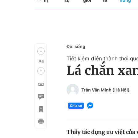
trị
sự
giới
tế
sống
Đời sống
Tiết kiệm điện thành thói qu
Lá chắn xan
Trần Văn Minh (Hà Nội)
Chia sẻ
Thấy tác dụng ưu việt của 