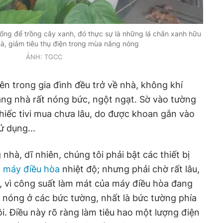
trống để trồng cây xanh, đó thực sự là những lá chắn xanh hữu
à, giảm tiêu thụ điện trong mùa nắng nóng
ẢNH: TGCC
iên trong gia đình đều trở về nhà, không khí
ầng nhà rất nóng bức, ngột ngạt. Sờ vào tường
iếc tivi mua chưa lâu, do được khoan gắn vào
ử dụng...
nhà, dĩ nhiên, chúng tôi phải bật các thiết bị
,
máy điều hòa
nhiệt độ; nhưng phải chờ rất lâu,
, vì công suất làm mát của máy điều hòa đang
c nóng ở các bức tường, nhất là bức tường phía
ôi. Điều này rõ ràng làm tiêu hao một lượng điện