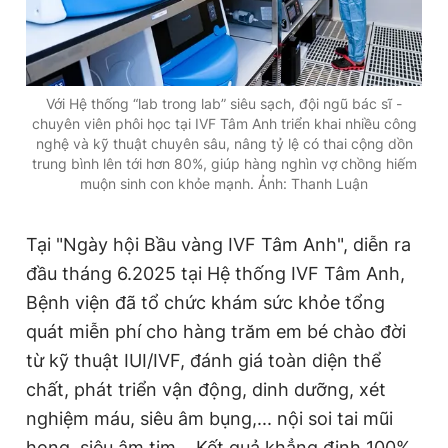
Với Hệ thống “lab trong lab” siêu sạch, đội ngũ bác sĩ -
chuyên viên phôi học tại IVF Tâm Anh triển khai nhiều công
nghệ và kỹ thuật chuyên sâu, nâng tỷ lệ có thai cộng dồn
trung bình lên tới hơn 80%, giúp hàng nghìn vợ chồng hiếm
muộn sinh con khỏe mạnh. Ảnh: Thanh Luận
Tại "Ngày hội Bầu vàng IVF Tâm Anh", diễn ra
đầu tháng 6.2025 tại Hệ thống IVF Tâm Anh,
Bệnh viện đã tổ chức khám sức khỏe tổng
quát miễn phí cho hàng trăm em bé chào đời
từ kỹ thuật IUI/IVF, đánh giá toàn diện thể
chất, phát triển vận động, dinh dưỡng, xét
nghiệm máu, siêu âm bụng,... nội soi tai mũi
họng, siêu âm tim… Kết quả khẳng định 100%