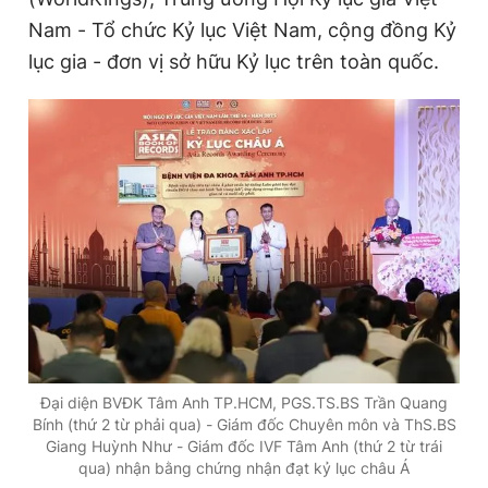
Nam - Tổ chức Kỷ lục Việt Nam, cộng đồng Kỷ
lục gia - đơn vị sở hữu Kỷ lục trên toàn quốc.
Đọc Thanh Niên trên điện thoại
Theo dõi báo trên
Hotline
Liên hệ quảng cáo
0906 645 777
0908 780 404
Đặt báo
Quảng cáo
RSS
Tòa soạn
Chính sách bảo
Tổng biên tập: Nguyễn Ngọc Toàn
Đại diện BVĐK Tâm Anh TP.HCM, PGS.TS.BS Trần Quang
Phó tổng biên tập thường trực: Hải Thành
Bính (thứ 2 từ phải qua) - Giám đốc Chuyên môn và ThS.BS
Phó tổng biên tập: Lâm Hiếu Dũng
Giang Huỳnh Như - Giám đốc IVF Tâm Anh (thứ 2 từ trái
Phó tổng biên tập: Trần Việt Hưng
qua) nhận bằng chứng nhận đạt kỷ lục châu Á
Tổng thư ký tòa soạn: Đức Trung