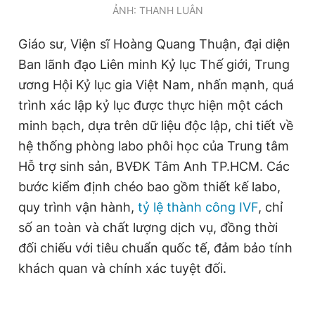
ẢNH: THANH LUÂN
Giấy phép xuất bản số 110/GP - BTTTT cấp ngày 24.3.2020
© 2003-2026 Bản quyền thuộc về Báo Thanh Niên. Cấm sao
chép dưới mọi hình thức nếu không có sự chấp thuận bằng văn
Giáo sư, Viện sĩ Hoàng Quang Thuận, đại diện
bản. Phát triển bởi ePi Technologies, JSC.
Ban lãnh đạo Liên minh Kỷ lục Thế giới, Trung
ương Hội Kỷ lục gia Việt Nam, nhấn mạnh, quá
trình xác lập kỷ lục được thực hiện một cách
minh bạch, dựa trên dữ liệu độc lập, chi tiết về
hệ thống phòng labo phôi học của Trung tâm
Hỗ trợ sinh sản, BVĐK Tâm Anh TP.HCM. Các
bước kiểm định chéo bao gồm thiết kế labo,
quy trình vận hành,
tỷ lệ thành công IVF
, chỉ
số an toàn và chất lượng dịch vụ, đồng thời
đối chiếu với tiêu chuẩn quốc tế, đảm bảo tính
khách quan và chính xác tuyệt đối.