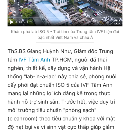
C
0:00
/
D
1:59
u
u
Khám phá lab ISO 5 - Trái tim của Trung tâm IVF hiện đại
bậc nhất Việt Nam và châu Á
r
r
r
a
ThS.BS Giang Huỳnh Như, Giám đốc Trung
e
t
tâm
IVF Tâm Anh
TP.HCM, người đã thai
n
i
nghén, thiết kế, xây dựng và vận hành Hệ
t
o
thống "lab-in-a-lab" này chia sẻ, phòng nuôi
T
n
cấy phôi đạt chuẩn ISO 5 của IVF Tâm Anh
i
mang lại những lợi ích đáng kể trong thực
m
hành hỗ trợ sinh sản. Trước hết, việc duy trì
môi trường tiêu chuẩn "phòng sạch"
e
(cleanroom) theo tiêu chuẩn y khoa với mật
độ hạt bụi và vi sinh vật cực thấp giúp giảm