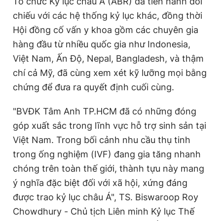
Tổ chức Kỷ lục châu Á (ABR) đã tiến hành đối
chiếu với các hệ thống kỷ lục khác, đồng thời
Hội đồng cố vấn y khoa gồm các chuyên gia
hàng đầu từ nhiều quốc gia như Indonesia,
Việt Nam, Ấn Độ, Nepal, Bangladesh, và thậm
chí cả Mỹ, đã cùng xem xét kỹ lưỡng mọi bằng
chứng để đưa ra quyết định cuối cùng.
"BVĐK Tâm Anh TP.HCM đã có những đóng
góp xuất sắc trong lĩnh vực hỗ trợ sinh sản tại
Việt Nam. Trong bối cảnh nhu cầu thụ tinh
trong ống nghiệm (IVF) đang gia tăng nhanh
chóng trên toàn thế giới, thành tựu này mang
ý nghĩa đặc biệt đối với xã hội, xứng đáng
được trao kỷ lục châu Á", TS. Biswaroop Roy
Chowdhury - Chủ tịch Liên minh Kỷ lục Thế