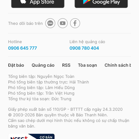
Theo dõi báo trên
Hotline
Liên hệ quảng cáo
0906 645 777
0908 780 404
Đặt báo
Quảng cáo
RSS
Tòa soạn
Chính sách bảo
Tổng biên tập: Nguyễn Ngọc Toàn
Phó tổng biên tập thường trực: Hải Thành
Phó tổng biên tập: Lâm Hiếu Dũng
Phó tổng biên tập: Trần Việt Hưng
Tổng thư ký tòa soạn: Đức Trung
Giấy phép xuất bản số 110/GP - BTTTT cấp ngày 24.3.2020
© 2003-2026 Bản quyền thuộc về Báo Thanh Niên.
Cấm sao chép dưới mọi hình thức nếu không có sự chấp thuận
bằng văn bản.