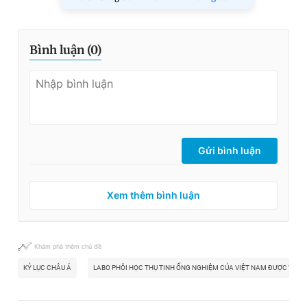
Bình luận (
0
)
Gửi bình luận
Xem thêm bình luận
Khám phá thêm chủ đề
KỶ LỤC CHÂU Á
LABO PHÔI HỌC THỤ TINH ỐNG NGHIỆM CỦA VIỆT NAM ĐƯỢC VINH 