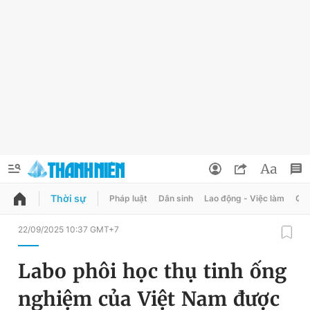
Thời sự
Pháp luật
Dân sinh
Lao động - Việc làm
Quy
QUẢNG CÁO
ĐẶT BÁO
22/09/2025 10:37 GMT+7
Thông tin tài khoản
Labo phôi học thụ tinh ống
Đổi mật khẩu
Chuyên mục
nghiệm của Việt Nam được
Tin đã lưu