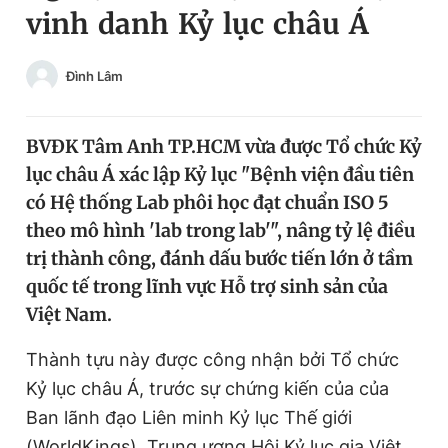
vinh danh Kỷ lục châu Á
Chuyên mục khác
Tin đã xem
Chào ngày mới
Tin 24h
Đình Lâm
Đăng xuất
Tin thị trường
Tin 360
BVĐK Tâm Anh TP.HCM vừa được Tổ chức Kỷ
lục châu Á xác lập Kỷ lục "Bệnh viện đầu tiên
Video
Magazine
có Hệ thống Lab phôi học đạt chuẩn ISO 5
theo mô hình 'lab trong lab'", nâng tỷ lệ điều
trị thành công, đánh dấu bước tiến lớn ở tầm
Sản phẩm khác
quốc tế trong lĩnh vực Hỗ trợ sinh sản của
Tiện ích
Bạn cần biết
Việt Nam.
Thành tựu này được công nhận bởi Tổ chức
Thông tin tòa soạn
Liên hệ quảng cáo
Kỷ lục châu Á, trước sự chứng kiến của của
Ban lãnh đạo Liên minh Kỷ lục Thế giới
(WorldKings), Trung ương Hội Kỷ lục gia Việt