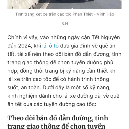
Giấy phép xuất bản số 110/GP - BTTTT cấp ngày 24.3.2020
© 2003-2026 Bản quyền thuộc về Báo Thanh Niên. Cấm sao
Tình trạng kẹt xe trên cao tốc Phan Thiết - Vĩnh Hảo
chép dưới mọi hình thức nếu không có sự chấp thuận bằng văn
bản. Phát triển bởi ePi Technologies, JSC.
B.H
Chính vì vậy, vào những ngày cận Tết Nguyên
đán 2024, khi
lái ô tô
đưa gia đình về quê ăn
tết, tài xế nên theo dõi bản đồ dẫn đường, tình
trạng giao thông để chọn tuyến đường phù
hợp, đồng thời trang bị kỹ năng cần thiết khi
lái xe trên cao tốc để có hành trình thông
suốt, an toàn. Dưới đây là một số kỹ năng,
kinh nghiệm dành cho lái xe đường dài về quê
ăn tết qua các tuyến đường cao tốc:
Theo dõi bản đồ dẫn đường, tình
trạng giao thông để chọn tuyến