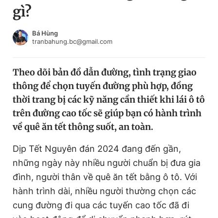
gì?
Chuyên mục khác
Tin đã xem
Chào ngày mới
Tin 24h
Bá Hùng
tranbahung.bc@gmail.com
Đăng xuất
Tin thị trường
Tin 360
Theo dõi bản đồ dẫn đường, tình trạng giao
thông để chọn tuyến đường phù hợp, đồng
Video
Magazine
thời trang bị các kỹ năng cần thiết khi lái ô tô
trên đường cao tốc sẽ giúp bạn có hành trình
về quê ăn tết thông suốt, an toàn.
Sản phẩm khác
Tiện ích
Dịp Tết Nguyên đán 2024 đang đến gần,
Bạn cần biết
những ngày này nhiều người chuẩn bị đưa gia
đình, người thân về quê ăn tết bằng ô tô. Với
Thông tin tòa soạn
Liên hệ quảng cáo
hành trình dài, nhiều người thường chọn các
cung đường đi qua các tuyến cao tốc đã đi