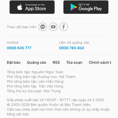
Theo dõi báo trên
Hotline
Liên hệ quảng cáo
0906 645 777
0908 780 404
Đặt báo
Quảng cáo
RSS
Tòa soạn
Chính sách bảo
Tổng biên tập: Nguyễn Ngọc Toàn
Phó tổng biên tập thường trực: Hải Thành
Phó tổng biên tập: Lâm Hiếu Dũng
Phó tổng biên tập: Trần Việt Hưng
Tổng thư ký tòa soạn: Đức Trung
Giấy phép xuất bản số 110/GP - BTTTT cấp ngày 24.3.2020
© 2003-2026 Bản quyền thuộc về Báo Thanh Niên.
Cấm sao chép dưới mọi hình thức nếu không có sự chấp thuận
bằng văn bản.