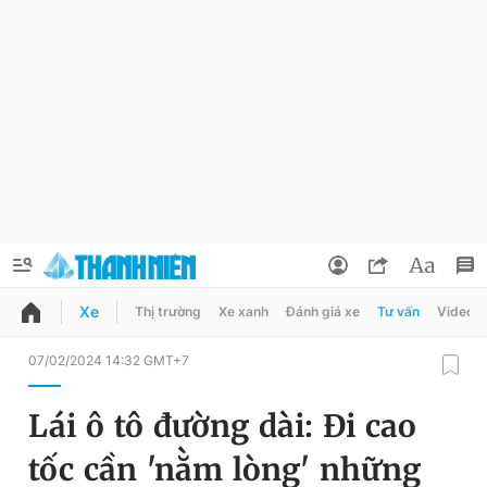
Xe
Thị trường
Xe xanh
Đánh giá xe
Tư vấn
Video
QUẢNG CÁO
ĐẶT BÁO
07/02/2024 14:32 GMT+7
Thông tin tài khoản
Lái ô tô đường dài: Đi cao
Đổi mật khẩu
Chuyên mục
tốc cần 'nằm lòng' những
Tin đã lưu