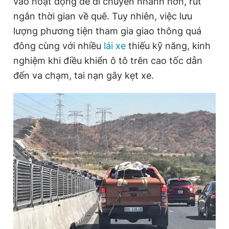
vào hoạt động để di chuyển nhanh hơn, rút
ngắn thời gian về quê. Tuy nhiên, việc lưu
lượng phương tiện tham gia giao thông quá
Đọc Thanh Niên trên điện thoại
đông cùng với nhiều
lái xe
thiếu kỹ năng, kinh
nghiệm khi điều khiển ô tô trên cao tốc dẫn
đến va chạm, tai nạn gây kẹt xe.
Theo dõi báo trên
Hotline
Liên hệ quảng cáo
0906 645 777
0908 780 404
Đặt báo
Quảng cáo
RSS
Tòa soạn
Chính sách bảo
Tổng biên tập: Nguyễn Ngọc Toàn
Phó tổng biên tập thường trực: Hải Thành
Phó tổng biên tập: Lâm Hiếu Dũng
Phó tổng biên tập: Trần Việt Hưng
Tổng thư ký tòa soạn: Đức Trung