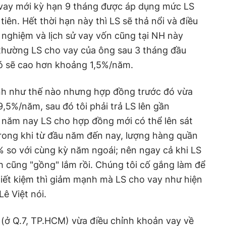
vay mới kỳ hạn 9 tháng được áp dụng mức LS
ên. Hết thời hạn này thì LS sẽ thả nổi và điều
h nghiệm và lịch sử vay vốn cũng tại NH này
 thường LS cho vay của ông sau 3 tháng đầu
 đó sẽ cao hơn khoảng 1,5%/năm.
ính như thế nào nhưng hợp đồng trước đó vừa
9,5%/năm, sau đó tôi phải trả LS lên gần
 năm nay LS cho hợp đồng mới có thể lên sát
rong khi từ đầu năm đến nay, lượng hàng quần
% so với cùng kỳ năm ngoái; nên ngay cả khi LS
nh cũng "gồng" lắm rồi. Chúng tôi cố gắng làm để
iết kiệm thì giảm mạnh mà LS cho vay như hiện
ê Việt nói.
(ở Q.7, TP.HCM) vừa điều chỉnh khoản vay về