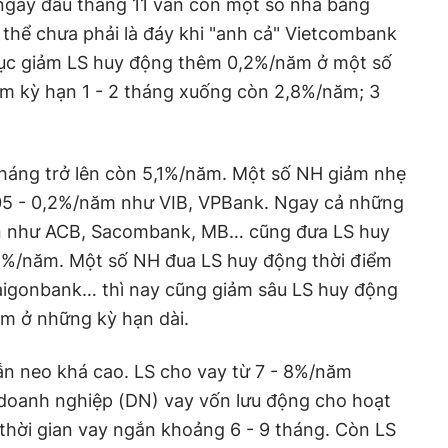
gày đầu tháng 11 vẫn còn một số nhà băng
 thể chưa phải là đáy khi "anh cả" Vietcombank
 tục giảm LS huy động thêm 0,2%/năm ở một số
iệm kỳ hạn 1 - 2 tháng xuống còn 2,8%/năm; 3
tháng trở lên còn 5,1%/năm. Một số NH giảm nhẹ
05 - 0,2%/năm như VIB, VPBank. Ngay cả những
n như ACB, Sacombank, MB… cũng đưa LS huy
6%/năm. Một số NH đua LS huy động thời điểm
igonbank… thì nay cũng giảm sâu LS huy động
m ở những kỳ hạn dài.
ẫn neo khá cao. LS cho vay từ 7 - 8%/năm
 doanh nghiệp (DN) vay vốn lưu động cho hoạt
thời gian vay ngắn khoảng 6 - 9 tháng. Còn LS