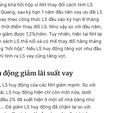
g khá hồi hộp vì NH thay đổi cách tính LS
Quang, sau kỳ hạn 1 năm đầu tiên vay ưu đãi LS
vay theo công thức LS đầu vào kỳ hạn 6 tháng
 thời điểm thay đổi LS. Như vậy so với đầu năm,
h giảm được 1,2%/năm. Tuy nhiên, hiện tại NH lại
 sách LS thả nổi và có thể thay đổi hằng tháng
g "hồi hộp". Nếu LS huy động tăng vọt như đầu
 tính ra LS vay cũng tăng vọt.
 động giảm lãi suất vay
y, LS huy động của các NH giảm mạnh. So với
i, LS huy động hiện chỉ còn một nửa, dưới
đầu 2% đã xuất hiện ở một số nhà băng như
 Đà giảm LS huy động đã chậm lại so với