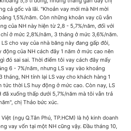
khoảng 5,5 tỉ đồng, những tháng gần đây chị
ng cả gốc và lãi. "Khoản vay mới mà NH mời
oảng 1,5%/năm. Còn những khoản vay cũ vẫn
ng của NH này hiện từ 2,8 - 5,7%/năm, đối với
ng chỉ ở mức 2,8%/năm, 3 tháng ở mức 3,6%/năm.
c LS cho vay của nhà băng này đang gấp đôi,
huy động của NH cách đây 1 năm ở mức cao nên
 gì đó sai sai. Thời điểm tôi vay cách đây mấy
ảng 6 - 7%/năm, nhưng LS vay vào khoảng
3 tháng, NH tính lại LS vay cho khách hàng 1
h tức thời LS huy động ở mức cao. Còn nay, LS
 đã xuống thấp dưới 5,7%/năm mà tôi vẫn trả
năm", chị Thảo bức xúc.
 Việt (ngụ Q.Tân Phú, TP.HCM) là hộ kinh doanh
ng vay vốn tại một NH cũng vậy. Đầu tháng 10,