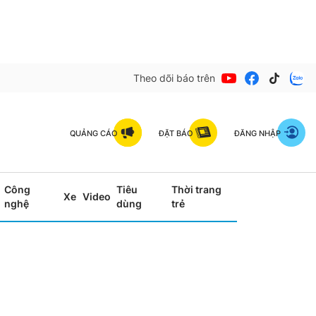
Theo dõi báo trên
QUẢNG CÁO
ĐẶT BÁO
ĐĂNG NHẬP
Công
Tiêu
Thời trang
Xe
Video
nghệ
dùng
trẻ