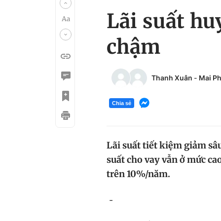
Lãi suất hu
chậm
Thanh Xuân
-
Mai P
Chia sẻ
Lãi suất tiết kiệm giảm sâu
suất cho vay vẫn ở mức cao
trên 10%/năm.
-