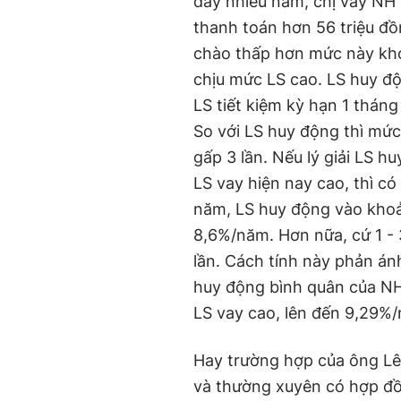
đây nhiều năm, chị vay NH 
thanh toán hơn 56 triệu đồ
chào thấp hơn mức này kh
chịu mức LS cao. LS huy độ
LS tiết kiệm kỳ hạn 1 thá
So với LS huy động thì mứ
gấp 3 lần. Nếu lý giải LS 
LS vay hiện nay cao, thì có
năm, LS huy động vào kho
8,6%/năm. Hơn nữa, cứ 1 - 
lần. Cách tính này phản án
huy động bình quân của NH
LS vay cao, lên đến 9,29%/
Hay trường hợp của ông Lê
và thường xuyên có hợp đồ