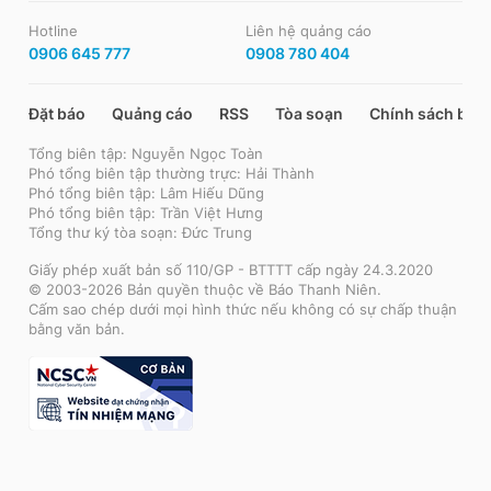
Hotline
Liên hệ quảng cáo
0906 645 777
0908 780 404
Đặt báo
Quảng cáo
RSS
Tòa soạn
Chính sách bảo
Tổng biên tập: Nguyễn Ngọc Toàn
Phó tổng biên tập thường trực: Hải Thành
Phó tổng biên tập: Lâm Hiếu Dũng
Phó tổng biên tập: Trần Việt Hưng
Tổng thư ký tòa soạn: Đức Trung
Giấy phép xuất bản số 110/GP - BTTTT cấp ngày 24.3.2020
© 2003-2026 Bản quyền thuộc về Báo Thanh Niên.
Cấm sao chép dưới mọi hình thức nếu không có sự chấp thuận
bằng văn bản.