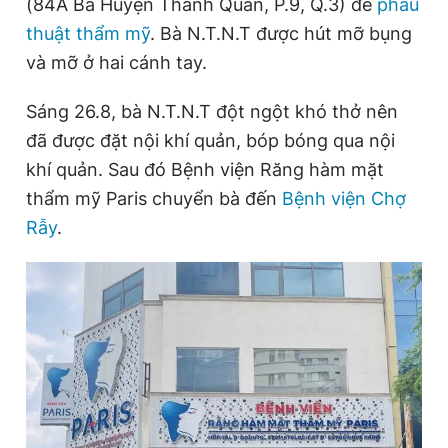
(84A Bà Huyện Thanh Quan, P.9, Q.3) để
phẫu
thuật thẩm mỹ
. Bà N.T.N.T được hút mỡ bụng
và mỡ ở hai cánh tay.
Đọc Thanh Niên trên điện thoại
Sáng 26.8, bà N.T.N.T đột ngột khó thở nên
đã được đặt nội khí quản, bóp bóng qua nội
khí quản. Sau đó Bệnh viện Răng hàm mặt
Theo dõi báo trên
thẩm mỹ Paris chuyển bà đến
Bệnh viện Chợ
Rẫy
.
Hotline
Liên hệ quảng cáo
0906 645 777
0908 780 404
Đặt báo
Quảng cáo
RSS
Tòa soạn
Chính sách bảo
Tổng biên tập: Nguyễn Ngọc Toàn
Phó tổng biên tập thường trực: Hải Thành
Phó tổng biên tập: Lâm Hiếu Dũng
Phó tổng biên tập: Trần Việt Hưng
Tổng thư ký tòa soạn: Đức Trung