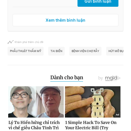
Gửi bình luận
Xem thêm bình luận
Khám phá thêm chủ đề
PHẪU THUẬT THẨM MỸ
TAI BIẾN
BỆNH VIỆN CHỢ RẪY
HÚT MỠ BỤNG