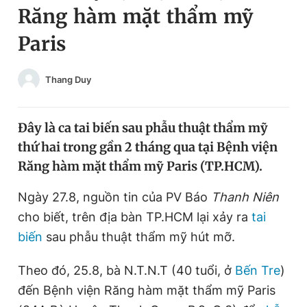
Răng hàm mặt thẩm mỹ
Chuyên mục khác
Tin đã xem
Paris
Chào ngày mới
Tin 24h
Đăng xuất
Thang Duy
Tin thị trường
Tin 360
Đây là ca tai biến sau phẫu thuật thẩm mỹ
Video
Magazine
thứ hai trong gần 2 tháng qua tại Bệnh viện
Răng hàm mặt thẩm mỹ Paris (TP.HCM).
Sản phẩm khác
Ngày 27.8, nguồn tin của PV Báo
Thanh Niên
Tiện ích
Bạn cần biết
cho biết, trên địa bàn TP.HCM lại xảy ra
tai
biến
sau phẫu thuật thẩm mỹ hút mỡ.
Thông tin tòa soạn
Liên hệ quảng cáo
Theo đó, 25.8, bà N.T.N.T (40 tuổi, ở
Bến Tre
)
đến Bệnh viện Răng hàm mặt thẩm mỹ Paris