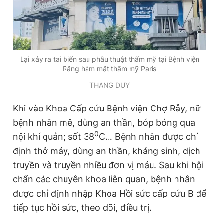
Giấy phép xuất bản số 110/GP - BTTTT cấp ngày 24.3.2020
© 2003-2026 Bản quyền thuộc về Báo Thanh Niên. Cấm sao
chép dưới mọi hình thức nếu không có sự chấp thuận bằng văn
bản. Phát triển bởi ePi Technologies, JSC.
Lại xảy ra tai biến sau phẫu thuật thẩm mỹ tại Bệnh viện
Răng hàm mặt thẩm mỹ Paris
THANG DUY
Khi vào Khoa Cấp cứu Bệnh viện Chợ Rẫy, nữ
bệnh nhân mê, dùng an thần, bóp bóng qua
0
nội khí quản; sốt 38
C… Bệnh nhân được chỉ
định thở máy, dùng an thần, kháng sinh, dịch
truyền và truyền nhiều đơn vị máu. Sau khi hội
chẩn các chuyên khoa liên quan, bệnh nhân
được chỉ định nhập Khoa Hồi sức cấp cứu B để
tiếp tục hồi sức, theo dõi, điều trị.