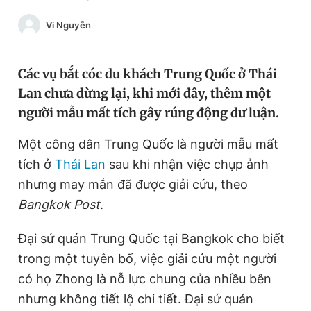
Chuyên mục khác
Vi Nguyễn
Tin đã xem
Chào ngày mới
Tin 24h
Đăng xuất
Các vụ bắt cóc du khách Trung Quốc ở Thái
Tin thị trường
Tin 360
Lan chưa dừng lại, khi mới đây, thêm một
người mẫu mất tích gây rúng động dư luận.
Video
Magazine
Một công dân Trung Quốc là người mẫu mất
tích ở
Thái Lan
sau khi nhận việc chụp ảnh
nhưng may mắn đã được giải cứu, theo
Sản phẩm khác
Bangkok Post
.
Tiện ích
Bạn cần biết
Đại sứ quán Trung Quốc tại Bangkok cho biết
Thông tin tòa soạn
Liên hệ quảng cáo
trong một tuyên bố, việc giải cứu một người
có họ Zhong là nỗ lực chung của nhiều bên
nhưng không tiết lộ chi tiết. Đại sứ quán