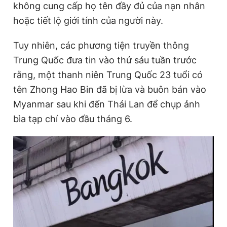
không cung cấp họ tên đầy đủ của nạn nhân
hoặc tiết lộ giới tính của người này.
Đọc Thanh Niên trên điện thoại
Tuy nhiên, các phương tiện truyền thông
Trung Quốc đưa tin vào thứ sáu tuần trước
rằng, một thanh niên Trung Quốc 23 tuổi có
tên Zhong Hao Bin đã bị lừa và buôn bán vào
Theo dõi báo trên
Myanmar sau khi đến Thái Lan để chụp ảnh
bìa tạp chí vào đầu tháng 6.
Hotline
Liên hệ quảng cáo
0906 645 777
0908 780 404
Đặt báo
Quảng cáo
RSS
Tòa soạn
Chính sách bảo
Tổng biên tập: Nguyễn Ngọc Toàn
Phó tổng biên tập thường trực: Hải Thành
Phó tổng biên tập: Lâm Hiếu Dũng
Phó tổng biên tập: Trần Việt Hưng
Tổng thư ký tòa soạn: Đức Trung