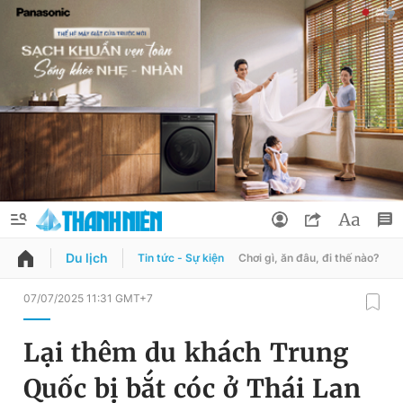
Du lịch
Tin tức - Sự kiện
Chơi gì, ăn đâu, đi thế nào?
B
QUẢNG CÁO
ĐẶT BÁO
07/07/2025 11:31 GMT+7
Thông tin tài khoản
Lại thêm du khách Trung
Đổi mật khẩu
Chuyên mục
Quốc bị bắt cóc ở Thái Lan
Tin đã lưu