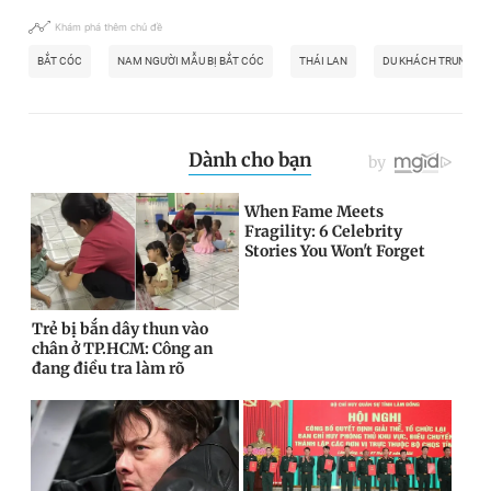
Khám phá thêm chủ đề
BẮT CÓC
NAM NGƯỜI MẪU BỊ BẮT CÓC
THÁI LAN
DU KHÁCH TRUNG Q