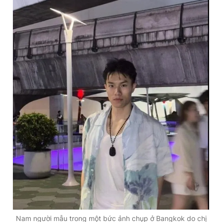
Giấy phép xuất bản số 110/GP - BTTTT cấp ngày 24.3.2020
© 2003-2026 Bản quyền thuộc về Báo Thanh Niên. Cấm sao
chép dưới mọi hình thức nếu không có sự chấp thuận bằng văn
bản. Phát triển bởi ePi Technologies, JSC.
Nam người mẫu trong một bức ảnh chụp ở Bangkok do chị