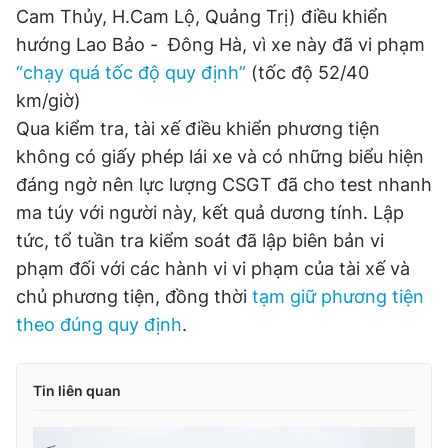
Cam Thủy, H.Cam Lộ, Quảng Trị) điều khiển
Đọc Thanh Niên trên điện thoại
hướng Lao Bảo - Đông Hà, vì xe này đã vi phạm
“chạy quá tốc độ quy định”
(tốc độ 52/40
km/giờ)
Qua kiểm tra, tài xế điều khiển phương tiện
không có giấy phép lái xe và có những biểu hiện
Theo dõi báo trên
đáng ngờ nên lực lượng CSGT đã cho test nhanh
ma túy với người này, kết quả dương tính. Lập
Hotline
Liên hệ quảng cáo
tức, tổ tuần tra kiểm soát đã lập biên bản vi
0906 645 777
0908 780 404
phạm đối với các hành vi vi phạm của tài xế và
chủ phương tiện, đồng thời
tạm giữ phương tiện
Đặt báo
Quảng cáo
RSS
Tòa soạn
Chính sách bảo
theo đúng quy định
.
Tổng biên tập: Nguyễn Ngọc Toàn
Phó tổng biên tập thường trực: Hải Thành
Phó tổng biên tập: Lâm Hiếu Dũng
Phó tổng biên tập: Trần Việt Hưng
Tin liên quan
Tổng thư ký tòa soạn: Đức Trung
Giấy phép xuất bản số 110/GP - BTTTT cấp ngày 24.3.2020