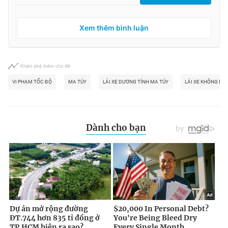
Xem thêm bình luận
Khám phá thêm chủ đề
VI PHẠM TỐC ĐỘ
MA TÚY
LÁI XE DƯƠNG TÍNH MA TÚY
LÁI XE KHÔNG BẰN