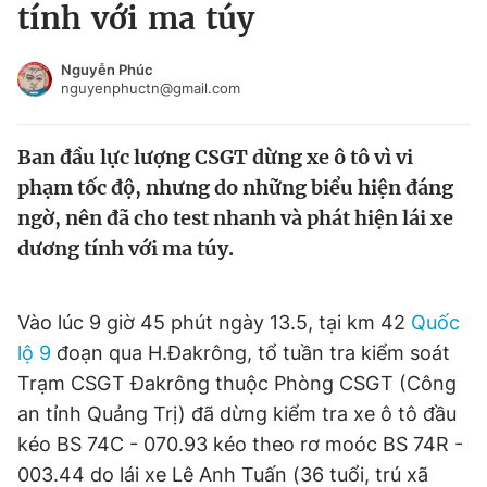
tính với ma túy
Tin đã xem
Chào ngày mới
Tin 24h
Nguyễn Phúc
Đăng xuất
nguyenphuctn@gmail.com
Tin thị trường
Tin 360
Ban đầu lực lượng CSGT dừng xe ô tô vì vi
Video
Magazine
phạm tốc độ, nhưng do những biểu hiện đáng
ngờ, nên đã cho test nhanh và phát hiện lái xe
dương tính với ma túy.
Sản phẩm khác
Tiện ích
Bạn cần biết
Vào lúc 9 giờ 45 phút ngày 13.5, tại km 42
Quốc
lộ 9
đoạn qua H.Đakrông, tổ tuần tra kiểm soát
Thông tin tòa soạn
Liên hệ quảng cáo
Trạm CSGT Đakrông thuộc Phòng CSGT (Công
an tỉnh Quảng Trị) đã dừng kiểm tra xe ô tô đầu
kéo BS 74C - 070.93 kéo theo rơ moóc BS 74R -
003.44 do lái xe Lê Anh Tuấn (36 tuổi, trú xã