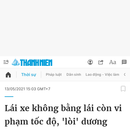
Thời sự
Pháp luật
Dân sinh
Lao động - Việc làm
Quy
QUẢNG CÁO
ĐẶT BÁO
13/05/2021 15:03 GMT+7
Thông tin tài khoản
Lái xe không bằng lái còn vi
Đổi mật khẩu
Chuyên mục
phạm tốc độ, 'lòi' dương
Tin đã lưu
Chuyên mục khác