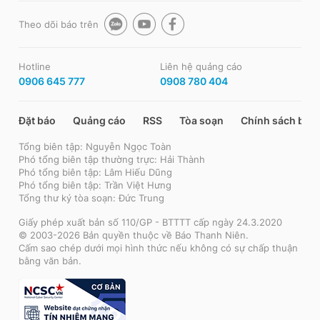
Theo dõi báo trên
Hotline
Liên hệ quảng cáo
0906 645 777
0908 780 404
Đặt báo
Quảng cáo
RSS
Tòa soạn
Chính sách bảo
Tổng biên tập: Nguyễn Ngọc Toàn
Phó tổng biên tập thường trực: Hải Thành
Phó tổng biên tập: Lâm Hiếu Dũng
Phó tổng biên tập: Trần Việt Hưng
Tổng thư ký tòa soạn: Đức Trung
Giấy phép xuất bản số 110/GP - BTTTT cấp ngày 24.3.2020
© 2003-2026 Bản quyền thuộc về Báo Thanh Niên.
Cấm sao chép dưới mọi hình thức nếu không có sự chấp thuận
bằng văn bản.