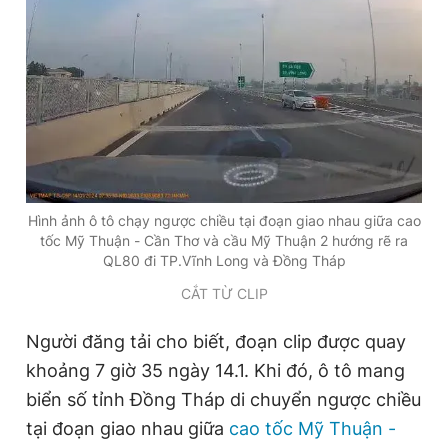
Đọc Thanh Niên trên điện thoại
Theo dõi báo trên
Hình ảnh ô tô chạy ngược chiều tại đoạn giao nhau giữa cao
tốc Mỹ Thuận - Cần Thơ và cầu Mỹ Thuận 2 hướng rẽ ra
Hotline
Liên hệ quảng cáo
QL80 đi TP.Vĩnh Long và Đồng Tháp
0906 645 777
0908 780 404
CẮT TỪ CLIP
Đặt báo
Quảng cáo
RSS
Tòa soạn
Chính sách bảo
Người
đăng tải cho biết,
đoạn clip được quay
Tổng biên tập: Nguyễn Ngọc Toàn
khoảng 7 giờ 35 ngày 14.1. Khi đó,
ô tô mang
Phó tổng biên tập thường trực: Hải Thành
biển số tỉnh Đồng Tháp di chuyển ngược chiều
Phó tổng biên tập: Lâm Hiếu Dũng
Phó tổng biên tập: Trần Việt Hưng
tại đoạn giao nhau giữa
cao tốc Mỹ Thuận -
Tổng thư ký tòa soạn: Đức Trung