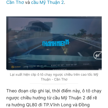
Cần Thơ
và
cầu Mỹ Thuận 2
.
Giấy phép xuất bản số 110/GP - BTTTT cấp ngày 24.3.2020
© 2003-2026 Bản quyền thuộc về Báo Thanh Niên. Cấm sao
chép dưới mọi hình thức nếu không có sự chấp thuận bằng văn
bản. Phát triển bởi ePi Technologies, JSC.
C
0:01
/
D
1:55
Lại xuất hiện clip ô tô chạy ngược chiều trên cao tốc Mỹ
Thuận - Cần Thơ
u
u
r
r
Theo đoạn clip ghi lại, thời điểm này, ô tô chạy
r
a
ngược chiều hướng từ cầu Mỹ Thuận 2 để rẽ
e
t
ra hướng QL80 đi TP.Vĩnh Long và Đồng