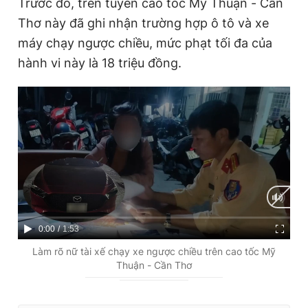
Trước đó, trên tuyến cao tốc Mỹ Thuận - Cần
Thơ này đã ghi nhận trường hợp ô tô và xe
máy chạy ngược chiều, mức phạt tối đa của
hành vi này là 18 triệu đồng.
C
0:00
/
D
1:53
u
u
Làm rõ nữ tài xế chạy xe ngược chiều trên cao tốc Mỹ
Thuận - Cần Thơ
r
r
r
a