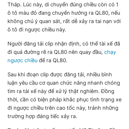
n
i
Tháp. Lúc này, di chuyển đúng chiều còn có 1
t
o
ô tô màu đỏ đang chuyển hướng ra QL80, nếu
T
n
không chú ý quan sát, rất dễ xảy ra tai nạn với
i
ô tô đi ngược chiều này.
m
Người đăng tải clip nhận định, có thể tài xế đã
e
đi quá đường rẽ ra QL80 nên quay đầu,
chạy
ngược chiều
để ra QL80.
Sau khi đoạn clip được đăng tải,
nhiều bình
luận yêu cầu cơ quan chức năng nhanh chóng
tìm ra tài xế này để xử lý thật nghiêm. Đồng
thời, cần có biện pháp khắc phục tình trạng xe
đi ngược chiều trên cao tốc này, tránh những
trường hợp đáng tiếc xảy ra.