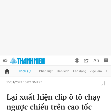
Thời sự
Pháp luật
Dân sinh
Lao động - Việc làm
Quy
QUẢNG CÁO
ĐẶT BÁO
15/01/2024 15:02 GMT+7
Thông tin tài khoản
Lại xuất hiện clip ô tô chạy
Đổi mật khẩu
Chuyên mục
ngược chiều trên cao tốc
Tin đã lưu