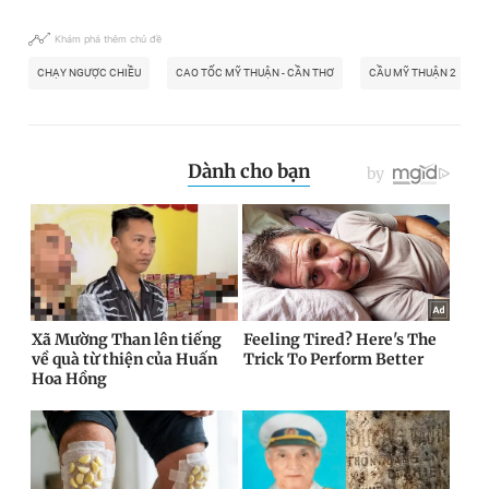
Khám phá thêm chủ đề
CHẠY NGƯỢC CHIỀU
CAO TỐC MỸ THUẬN - CẦN THƠ
CẦU MỸ THUẬN 2