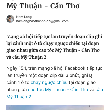
Mỹ Thuận - Cần Thơ
Chuyên mục khác
Tin đã xem
Chào ngày mới
Tin 24h
Nam Long
namlongbaothanhnien@gmail.com
Đăng xuất
Tin thị trường
Tin 360
Mạng xã hội tiếp tục lan truyền đoạn clip ghi
lại cảnh một ô tô chạy ngược chiều tại đoạn
Video
Magazine
giao nhau giữa cao tốc Mỹ Thuận - Cần Thơ
và cầu Mỹ Thuận 2.
Sản phẩm khác
Ngày 15.1, trên mạng xã hội Facebook tiếp tục
Tiện ích
Bạn cần biết
lan truyền một đoạn clip dài 3 phút, ghi lại
cảnh 1 ô tô
chạy ngược chiều
tại đoạn giao
nhau giữa
cao tốc Mỹ Thuận - Cần Thơ
và
cầu
Thông tin tòa soạn
Liên hệ quảng cáo
Mỹ Thuận 2
.