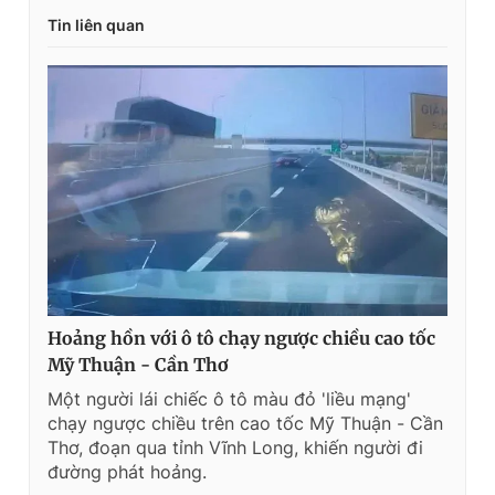
e
t
Tin liên quan
n
i
t
o
T
n
i
m
e
Hoảng hồn với ô tô chạy ngược chiều cao tốc
Mỹ Thuận - Cần Thơ
Một người lái chiếc ô tô màu đỏ 'liều mạng'
chạy ngược chiều trên cao tốc Mỹ Thuận - Cần
Thơ, đoạn qua tỉnh Vĩnh Long, khiến người đi
đường phát hoảng.