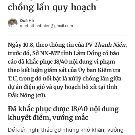
chồng lấn quy hoạch
Chuyên mục khác
Tin đã xem
Chào ngày mới
Tin 24h
Quế Hà
quehathanhnien@gmail.com
Đăng xuất
Tin thị trường
Tin 360
Ngày 10.8, theo thông tin của PV
Thanh Niên
,
trước đó, Sở NN-MT tỉnh Lâm Đồng có báo
Video
Magazine
cáo đã khắc phục 18/40 nội dung vi phạm
theo kết luận giám sát của Ủy ban Kiểm tra
T.Ư, trong đó nổi bật là xử lý chồng lấn giữa
Sản phẩm khác
dự án điện gió và quy hoạch bô xít tại tỉnh
Tiện ích
Bạn cần biết
Đắk Nông (cũ).
Đã khắc phục được 18/40 nội dung
Thông tin tòa soạn
Liên hệ quảng cáo
khuyết điểm, vướng mắc
Để kiến nghị tháo gỡ những khó khăn, vướng