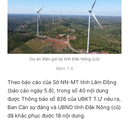
Giấy phép xuất bản số 110/GP - BTTTT cấp ngày 24.3.2020
© 2003-2026 Bản quyền thuộc về Báo Thanh Niên. Cấm sao
chép dưới mọi hình thức nếu không có sự chấp thuận bằng văn
bản. Phát triển bởi ePi Technologies, JSC.
Dự án điện gió tại tỉnh Đắk Nông (cũ)
ẢNH: T.X
Theo báo cáo của Sở NN-MT tỉnh Lâm Đồng
(báo cáo ngày 5.8), trong số 40 nội dung
được Thông báo số 826 của UBKT T.Ư nêu ra,
Ban Cán sự đảng và UBND tỉnh Đắk Nông (cũ)
đã khắc phục được 18 nội dung.