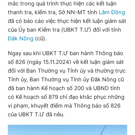
mắc trong quá trình thực hiện các kết luận
thanh tra, kiểm tra, Sở NN-MT tỉnh
Lâm Đồng
đã có báo cáo việc thực hiện kết luận giám sát
Đọc Thanh Niên trên điện thoại
của Ủy ban Kiểm tra (UBKT T.Ư) đối với tỉnh
Đắk Nông
(cũ).
Ngay sau khi UBKT T.Ư ban hành Thông báo
Theo dõi báo trên
số 826 (ngày 15.11.2024) về kết luận giám sát
đối với Ban Thường vụ Tỉnh ủy và thường trực
Hotline
Liên hệ quảng cáo
Tỉnh ủy, Ban Thường vụ Tỉnh ủy Đắk Nông cũ
0906 645 777
0908 780 404
đã ban hành Kế hoạch số 200 và UBND tỉnh
có Kế hoạch số 879 chỉ đạo khắc phục những
Đặt báo
Quảng cáo
RSS
Tòa soạn
Chính sách bảo
vi phạm, khuyết điểm mà Thông báo số 826
Tổng biên tập: Nguyễn Ngọc Toàn
của UBKT T.Ư đã nêu.
Phó tổng biên tập thường trực: Hải Thành
Phó tổng biên tập: Lâm Hiếu Dũng
Phó tổng biên tập: Trần Việt Hưng
Tổng thư ký tòa soạn: Đức Trung