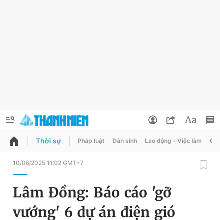
Thời sự
Pháp luật
Dân sinh
Lao động - Việc làm
Quy
QUẢNG CÁO
ĐẶT BÁO
10/08/2025 11:02 GMT+7
Thông tin tài khoản
Lâm Đồng: Báo cáo 'gỡ
Đổi mật khẩu
Chuyên mục
vướng' 6 dự án điện gió
Tin đã lưu