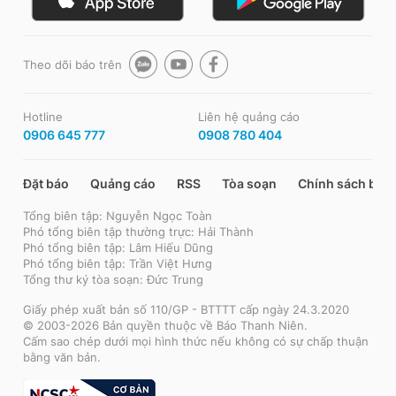
Theo dõi báo trên
Hotline
Liên hệ quảng cáo
0906 645 777
0908 780 404
Đặt báo
Quảng cáo
RSS
Tòa soạn
Chính sách bảo
Tổng biên tập: Nguyễn Ngọc Toàn
Phó tổng biên tập thường trực: Hải Thành
Phó tổng biên tập: Lâm Hiếu Dũng
Phó tổng biên tập: Trần Việt Hưng
Tổng thư ký tòa soạn: Đức Trung
Giấy phép xuất bản số 110/GP - BTTTT cấp ngày 24.3.2020
© 2003-2026 Bản quyền thuộc về Báo Thanh Niên.
Cấm sao chép dưới mọi hình thức nếu không có sự chấp thuận
bằng văn bản.