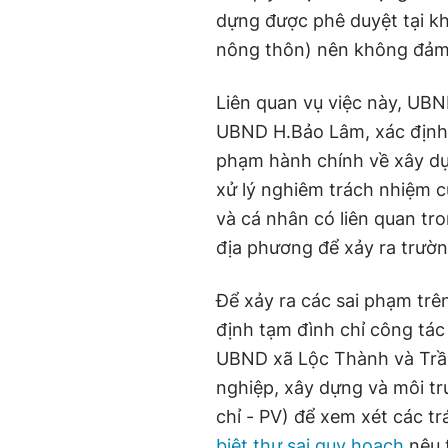
dựng được phê duyệt tại k
nông thôn) nên không đảm 
Liên quan vụ việc này, UB
UBND H.Bảo Lâm, xác định hà
phạm hành chính về xây dự
xử lý nghiêm trách nhiệm 
và cá nhân có liên quan tr
địa phương để xảy ra trườn
Để xảy ra các sai phạm tr
định tạm đình chỉ công tác
UBND xã Lộc Thành và Trầ
nghiệp, xây dựng và môi tr
chỉ - PV) để xem xét các tr
biệt thự sai quy hoạch
nêu 