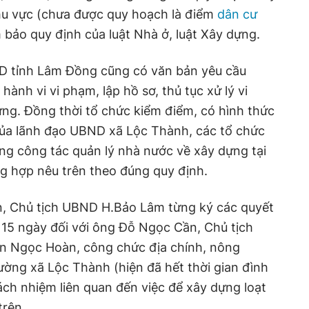
hu vực (chưa được quy hoạch là điểm
dân cư
bảo quy định của luật Nhà ở, luật Xây dựng.
ND tỉnh Lâm Đồng cũng có văn bản yêu cầu
nh vi vi phạm, lập hồ sơ, thủ tục xử lý vi
ng. Đồng thời tổ chức kiểm điểm, có hình thức
của lãnh đạo UBND xã Lộc Thành, các tổ chức
ong công tác quản lý nhà nước về xây dựng tại
g hợp nêu trên theo đúng quy định.
ên, Chủ tịch UBND H.Bảo Lâm từng ký các quyết
 15 ngày đối với ông Đỗ Ngọc Cần, Chủ tịch
n Ngọc Hoàn, công chức địa chính, nông
ường xã Lộc Thành (hiện đã hết thời gian đình
ách nhiệm liên quan đến việc để xây dựng loạt
trên.