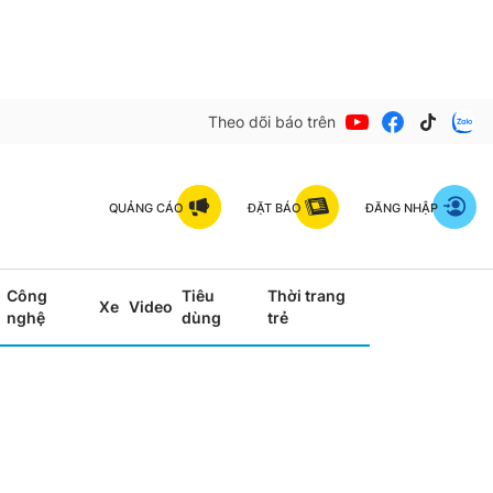
Theo dõi báo trên
QUẢNG CÁO
ĐẶT BÁO
ĐĂNG NHẬP
Công
Tiêu
Thời trang
Xe
Video
nghệ
dùng
trẻ