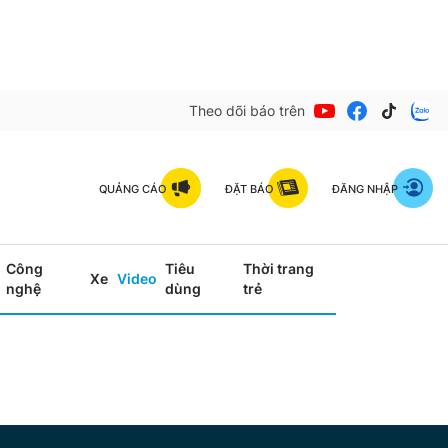
Theo dõi báo trên
QUẢNG CÁO
ĐẶT BÁO
ĐĂNG NHẬP
Công
Tiêu
Thời trang
Xe
Video
nghệ
dùng
trẻ