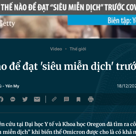
Video
Thế giới
 để đạt 'siêu miễn dịch' trư
18/12/20
ú
-
Yến My
n cứu tại Đại học Y tế và Khoa học Oregon đã tìm ra c
êu miễn dịch” khi biến thể Omicron được cho là có khả 