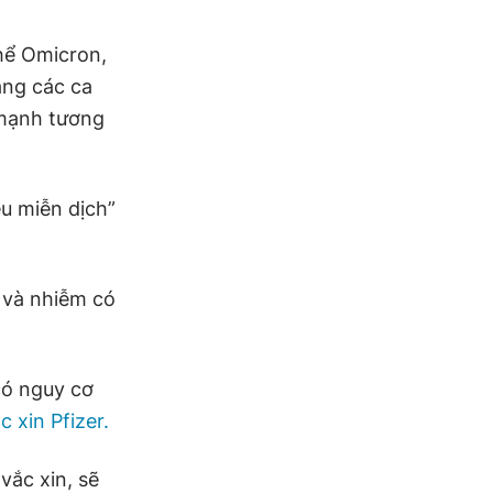
hể Omicron,
ằng các ca
 mạnh tương
êu miễn dịch”
 và nhiễm có
có nguy cơ
c xin Pfizer.
vắc xin, sẽ