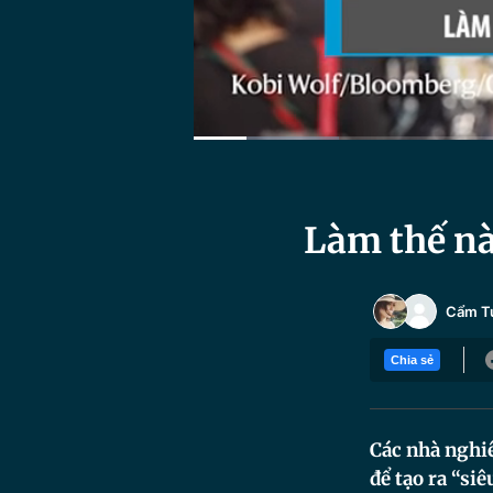
Current
0:06
/
Duration
1:37
Time
Làm thế nào
Cẩm T
Chia sẻ
Các nhà nghiê
để tạo ra “si