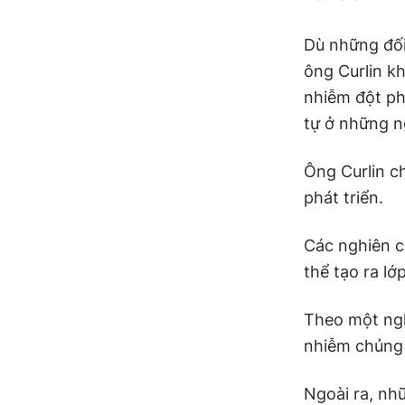
Dù những đối
ông Curlin k
nhiễm đột ph
tự ở những n
Ông Curlin ch
phát triển.
Các nghiên c
thể tạo ra lớ
Theo một ng
nhiễm chủng 
Ngoài ra, nhữ