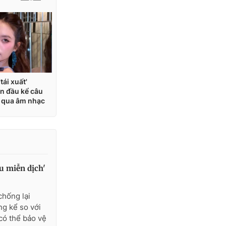
êu miễn dịch'
chống lại
ng kể so với
có thể bảo vệ