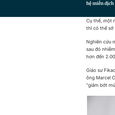
hệ miễn dịch 
Cụ thể, một 
thì có thể s
Nghiên cứu m
sau đó nhiễm
hơn đến 2.00
Giáo sư Fika
ông Marcel Cu
“giảm bớt m