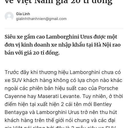
về Việt Nam giá 20 tỉ đồng
Chuyên mục khác
Tin đã xem
Gia Linh
gialinhthanhnien@gmail.com
Chào ngày mới
Tin 24h
Đăng xuất
Siêu xe gầm cao Lamborghini Urus được một
Tin thị trường
Tin 360
đơn vị kinh doanh xe nhập khẩu tại Hà Nội rao
bán với giá 20 tỉ đồng.
Video
Magazine
Trước đây khi thương hiệu Lamborghini chưa có
Sản phẩm khác
xe SUV khách hàng không có lựa chọn nào khác
Tiện ích
Bạn cần biết
ngoài các phiên bản hiệu suất cao của Porsche
Cayenne hay Maserati Levante. Tuy nhiên, ở thời
điểm hiện tại xuất hiện 2 cái tên mới Bentley
Thông tin tòa soạn
Liên hệ quảng cáo
Bentayga và Lamborghini Urus trở nên thu hút
khách hàng trên thế giới nói chung và các đại