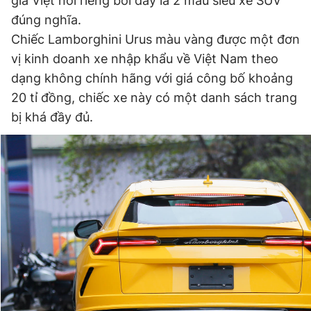
gia Việt nói riêng bởi đây là 2 mẫu siêu xe SUV
đúng nghĩa.
Chiếc Lamborghini Urus màu vàng được một đơn
Đọc Thanh Niên trên điện thoại
vị kinh doanh xe nhập khẩu về Việt Nam theo
dạng không chính hãng với giá công bố khoảng
20 tỉ đồng, chiếc xe này có một danh sách trang
bị khá đầy đủ.
Theo dõi báo trên
Hotline
Liên hệ quảng cáo
0906 645 777
0908 780 404
Đặt báo
Quảng cáo
RSS
Tòa soạn
Chính sách bảo
Tổng biên tập: Nguyễn Ngọc Toàn
Phó tổng biên tập thường trực: Hải Thành
Phó tổng biên tập: Lâm Hiếu Dũng
Phó tổng biên tập: Trần Việt Hưng
Tổng thư ký tòa soạn: Đức Trung