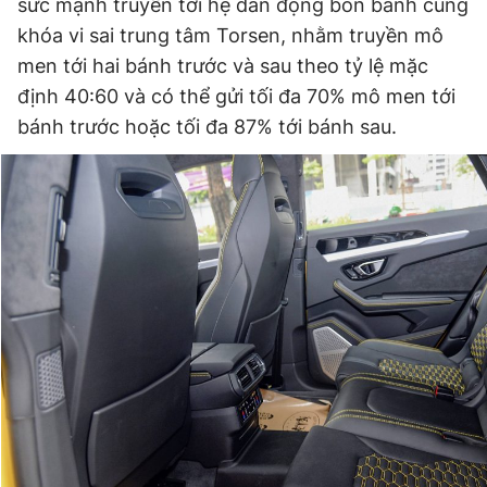
sức mạnh truyền tới hệ dẫn động bốn bánh cùng
khóa vi sai trung tâm Torsen, nhằm truyền mô
men tới hai bánh trước và sau theo tỷ lệ mặc
định 40:60 và có thể gửi tối đa 70% mô men tới
bánh trước hoặc tối đa 87% tới bánh sau.