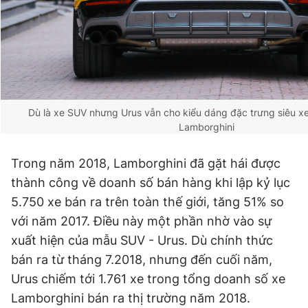
Giấy phép xuất bản số 110/GP - BTTTT cấp ngày 24.3.2020
© 2003-2026 Bản quyền thuộc về Báo Thanh Niên. Cấm sao
chép dưới mọi hình thức nếu không có sự chấp thuận bằng văn
bản. Phát triển bởi ePi Technologies, JSC.
Dù là xe SUV nhưng Urus vẫn cho kiểu dáng đặc trưng siêu x
Lamborghini
Trong năm 2018, Lamborghini đã gặt hái được
thành công về doanh số bán hàng khi lập kỷ lục
5.750 xe bán ra trên toàn thế giới, tăng 51% so
với năm 2017. Điều này một phần nhờ vào sự
xuất hiện của mẫu SUV - Urus. Dù chính thức
bán ra từ tháng 7.2018, nhưng đến cuối năm,
Urus chiếm tới 1.761 xe trong tổng doanh số xe
Lamborghini bán ra thị trường năm 2018.