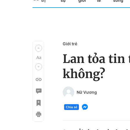
trị
sự
giới
tế
sống
Giới trẻ
Lan tỏa tin
không?
Nữ Vương
Chia sẻ