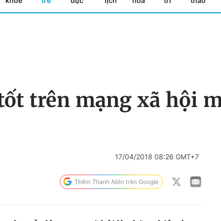
khỏe
trẻ
dục
lịch
hóa
trí
thao
 tốt trên mạng xã hội 
17/04/2018 08:26 GMT+7