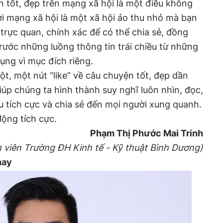
n tốt, đẹp trên mạng xã hội là một điều không
i mạng xã hội là một xã hội ảo thu nhỏ mà bạn
trực quan, chính xác để có thể chia sẻ, đồng
trước những luồng thông tin trái chiều từ những
ụng vì mục đích riêng.
t, một nút “like” về câu chuyện tốt, đẹp dần
iúp chúng ta hình thành suy nghĩ luôn nhìn, đọc,
 tích cực và chia sẻ đến mọi người xung quanh.
động tích cực.
Phạm Thị Phước Mai Trinh
h viên Trường ĐH Kinh tế - Kỹ thuật Bình Dương)
hay