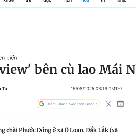
khỏe
trẻ
dục
lịch
hóa
trí
thao
en biển
 view' bên cù lao Mái 
 Tú
15/08/2025 06:16 GMT+7
ng chài Phước Đồng ở xã Ô Loan, Đắk Lắk (xã