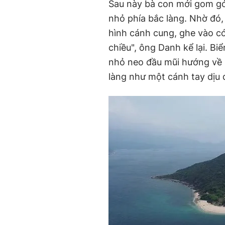
Sau này bà con mới gom góp
nhỏ phía bắc làng. Nhờ đó,
hình cánh cung, ghe vào có
chiều", ông Danh kể lại. Bi
nhỏ neo đầu mũi hướng về l
làng như một cánh tay dịu 