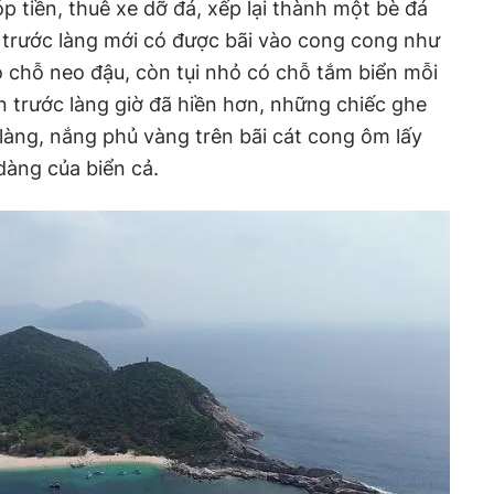
 tiền, thuê xe dỡ đá, xếp lại thành một bè đá
 trước làng mới có được bãi vào cong cong như
 chỗ neo đậu, còn tụi nhỏ có chỗ tắm biển mỗi
ển trước làng giờ đã hiền hơn, những chiếc ghe
àng, nắng phủ vàng trên bãi cát cong ôm lấy
dàng của biển cả.