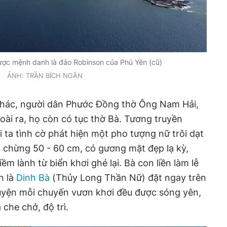
được mệnh danh là đảo Robinson của Phú Yên (cũ)
ẢNH: TRẦN BÍCH NGÂN
khác, người dân Phước Đồng thờ Ông Nam Hải,
oài ra, họ còn có tục thờ Bà. Tương truyền
i ta tình cờ phát hiện một pho tượng nữ trôi dạt
 chừng 50 - 60 cm, có gương mặt đẹp lạ kỳ,
ềm lành từ biển khơi ghé lại. Bà con liền làm lễ
n là
Dinh Bà
(Thủy Long Thần Nữ) đặt ngay trên
guyện mỗi chuyến vươn khơi đều được sóng yên,
che chở, độ trì.