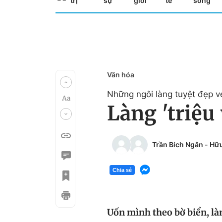
trị
sự
giới
tế
sống
Văn hóa
Những ngôi làng tuyệt đẹp v
Làng 'triệu
Trần Bích Ngân
-
Hữu
Chia sẻ
Uốn mình theo bờ biển, là