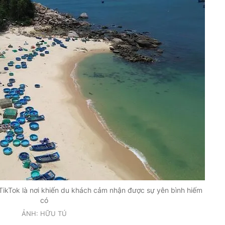
n TikTok là nơi khiến du khách cảm nhận được sự yên bình hiếm
có
ẢNH: HỮU TÚ