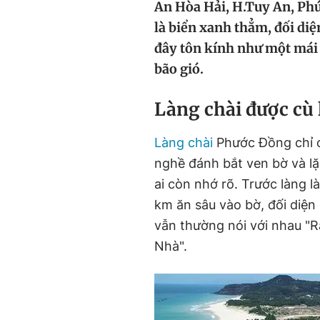
An Hòa Hải, H.Tuy An, Phú 
là biển xanh thẳm, đối diệ
đây tôn kính như một mái 
bão gió.
Làng chài được cù 
Làng chài
Phước Đồng chỉ c
nghề đánh bắt ven bờ và lặn
ai còn nhớ rõ. Trước làng 
km ăn sâu vào bờ, đối diện 
vẫn thường nói với nhau "Ra
Nhà".