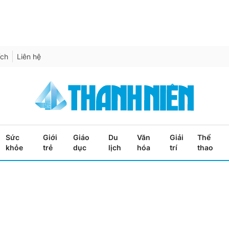
ích
Liên hệ
Sức
Giới
Giáo
Du
Văn
Giải
Thể
khỏe
trẻ
dục
lịch
hóa
trí
thao