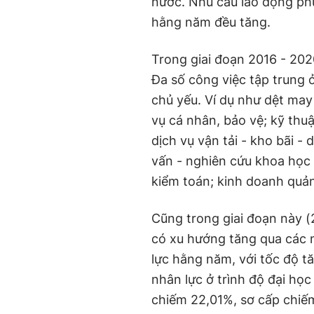
nước. Nhu cầu lao động ph
hằng năm đều tăng.
Trong giai đoạn 2016 - 20
Đa số công việc tập trung 
chủ yếu. Ví dụ như dệt may
vụ cá nhân, bảo vệ; kỹ thuậ
dịch vụ vận tải - kho bãi -
vấn - nghiên cứu khoa học v
kiểm toán; kinh doanh quản 
Cũng trong giai đoạn này (
có xu hướng tăng qua các 
lực hằng năm, với tốc độ t
nhân lực ở trình độ đại họ
chiếm 22,01%, sơ cấp chiế