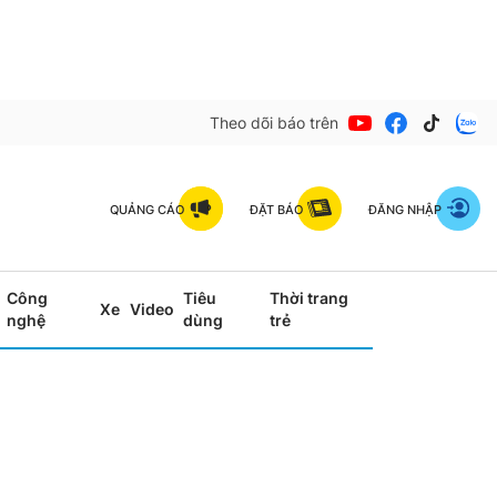
Theo dõi báo trên
QUẢNG CÁO
ĐẶT BÁO
ĐĂNG NHẬP
Công
Tiêu
Thời trang
Xe
Video
nghệ
dùng
trẻ