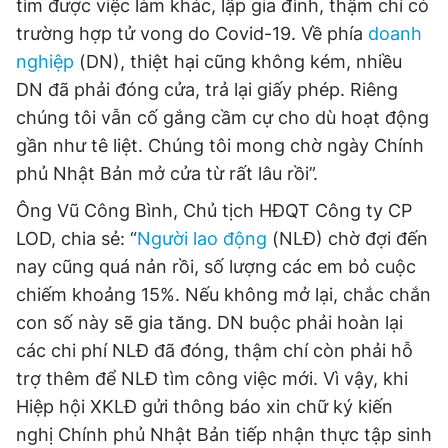
tìm được việc làm khác, lập gia đình, thậm chí có
trường hợp tử vong do Covid-19. Về phía
doanh
nghiệp
(DN), thiệt hại cũng không kém, nhiều
DN đã phải đóng cửa, trả lại giấy phép. Riêng
chúng tôi vẫn cố gắng cầm cự cho dù hoạt động
gần như tê liệt. Chúng tôi mong chờ ngày Chính
phủ Nhật Bản mở cửa từ rất lâu rồi”.
Ông Vũ Công Bình, Chủ tịch HĐQT Công ty CP
LOD, chia sẻ: “
Người lao động
(NLĐ) chờ đợi đến
nay cũng quá nản rồi, số lượng các em bỏ cuộc
chiếm khoảng 15%. Nếu không mở lại, chắc chắn
con số này sẽ gia tăng. DN buộc phải hoàn lại
các chi phí NLĐ đã đóng, thậm chí còn phải hỗ
trợ thêm để NLĐ tìm công việc mới. Vì vậy, khi
Hiệp hội XKLĐ gửi thông báo xin chữ ký kiến
nghị Chính phủ Nhật Bản tiếp nhận thực tập sinh