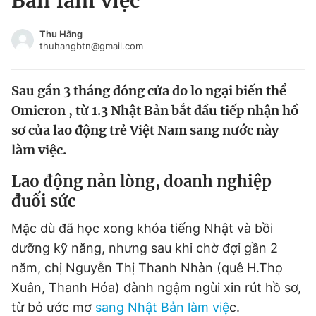
Bản làm việc
Chuyên mục khác
Tin đã xem
Thu Hằng
thuhangbtn@gmail.com
Chào ngày mới
Tin 24h
Đăng xuất
Sau gần 3 tháng đóng cửa do lo ngại biến thể
Tin thị trường
Tin 360
Omicron , từ 1.3 Nhật Bản bắt đầu tiếp nhận hồ
sơ của lao động trẻ Việt Nam sang nước này
Video
Magazine
làm việc.
Lao động nản lòng, doanh nghiệp
Sản phẩm khác
đuối sức
Tiện ích
Bạn cần biết
Mặc dù đã học xong khóa tiếng Nhật và bồi
dưỡng kỹ năng, nhưng sau khi chờ đợi gần 2
Thông tin tòa soạn
Liên hệ quảng cáo
năm, chị Nguyễn Thị Thanh Nhàn (quê H.Thọ
Xuân, Thanh Hóa) đành ngậm ngùi xin rút hồ sơ,
từ bỏ ước mơ
sang Nhật Bản làm việ
c.