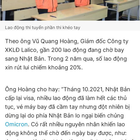
Giấy phép xuất bản số 110/GP - BTTTT cấp ngày 24.3.2020
© 2003-2026 Bản quyền thuộc về Báo Thanh Niên. Cấm sao
chép dưới mọi hình thức nếu không có sự chấp thuận bằng văn
bản. Phát triển bởi ePi Technologies, JSC.
Lao động thi tuyển phần thi khéo tay
Theo ông Vũ Quang Hoàng, Giám đốc Công ty
XKLĐ Lalico, gần 200 lao động đang chờ bay
sang Nhật Bản. Trong 2 năm qua, số lao động
xin rút lui chiếm khoảng 20%.
Ông Hoàng cho hay: “Tháng 10.2021, Nhật Bản
cấp lại visa, nhiều lao động đã làm hết các thủ
tục, vé máy bay đã cầm tay nhưng đột nhiên bị
dừng lại do phía Nhật Bản lo ngại biến chủng
Omicron
. Có rất nhiều nguyên nhân khiến lao
động không thể chờ đến ngày bay được, như: