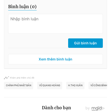
Bình luận (
0
)
Gửi bình luận
Xem thêm bình luận
Khám phá thêm chủ đề
CHÍNH PHỦ NHẬT BẢN
VŨ QUANG HOÀNG
H.THỌ XUÂN
VŨ CÔNG BÌNH