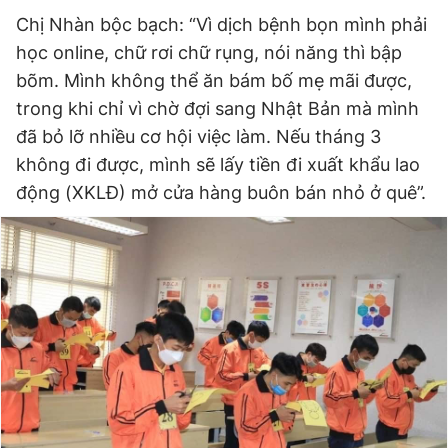
Chị Nhàn bộc bạch: “Vì dịch bệnh bọn mình phải
học online, chữ rơi chữ rụng, nói năng thì bập
Đọc Thanh Niên trên điện thoại
bõm. Mình không thể ăn bám bố mẹ mãi được,
trong khi chỉ vì chờ đợi sang Nhật Bản mà mình
đã bỏ lỡ nhiều cơ hội việc làm. Nếu tháng 3
không đi được, mình sẽ lấy tiền đi xuất khẩu lao
động (XKLĐ) mở cửa hàng buôn bán nhỏ ở quê”.
Theo dõi báo trên
Hotline
Liên hệ quảng cáo
0906 645 777
0908 780 404
Đặt báo
Quảng cáo
RSS
Tòa soạn
Chính sách bảo
Tổng biên tập: Nguyễn Ngọc Toàn
Phó tổng biên tập thường trực: Hải Thành
Phó tổng biên tập: Lâm Hiếu Dũng
Phó tổng biên tập: Trần Việt Hưng
Tổng thư ký tòa soạn: Đức Trung