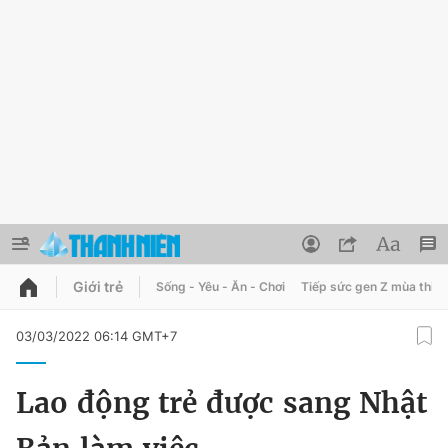
Giới trẻ
Sống - Yêu - Ăn - Chơi
Tiếp sức gen Z mùa thi
QUẢNG CÁO
ĐẶT BÁO
03/03/2022 06:14 GMT+7
Thông tin tài khoản
Lao động trẻ được sang Nhật
Đổi mật khẩu
Chuyên mục
Tin đã lưu