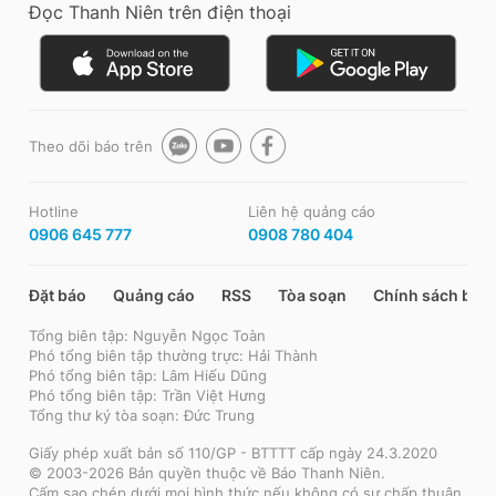
Đọc Thanh Niên trên điện thoại
Theo dõi báo trên
Hotline
Liên hệ quảng cáo
0906 645 777
0908 780 404
Đặt báo
Quảng cáo
RSS
Tòa soạn
Chính sách bảo
Tổng biên tập: Nguyễn Ngọc Toàn
Phó tổng biên tập thường trực: Hải Thành
Phó tổng biên tập: Lâm Hiếu Dũng
Phó tổng biên tập: Trần Việt Hưng
Tổng thư ký tòa soạn: Đức Trung
Giấy phép xuất bản số 110/GP - BTTTT cấp ngày 24.3.2020
© 2003-2026 Bản quyền thuộc về Báo Thanh Niên.
Cấm sao chép dưới mọi hình thức nếu không có sự chấp thuận