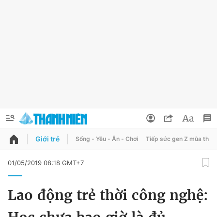
Giới trẻ
Sống - Yêu - Ăn - Chơi
Tiếp sức gen Z mùa thi
QUẢNG CÁO
ĐẶT BÁO
01/05/2019 08:18 GMT+7
Thông tin tài khoản
Lao động trẻ thời công nghệ:
Đổi mật khẩu
Chuyên mục
Tin đã lưu