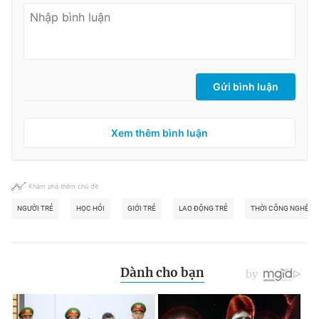
Gửi bình luận
Xem thêm bình luận
Khám phá thêm chủ đề
NGƯỜI TRẺ
HỌC HỎI
GIỚI TRẺ
LAO ĐỘNG TRẺ
THỜI CÔNG NGHỆ