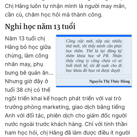
Chị Hằng luôn tự nhận mình là người may mắn,
cần cù, chăm học hỏi mà thành công.
Đọc Thanh Niên trên điện thoại
Nghỉ học năm 13 tuổi
Năm 13 tuổi chị
Công việc mới, tiếp xúc nhiều
Hằng bỏ học giữa
thứ mới, tôi thấy mình cần phải
học thêm. Thế là lại đăng ký
chừng, làm công
thêm khóa học về PR. Nhận
Theo dõi báo trên
thấy công ty cũng chưa có ai
nhân may, phụ
biết thiết kế, tôi đề xuất cho đi
học khóa đồ họa và được duyệt
bưng bê quán ăn…
Hotline
Liên hệ quảng cáo
Nhưng giờ đây ở
Nguyễn Thị Thúy Hằng
0906 645 777
0908 780 404
tuổi 38 chị có thể
ngồi triển khai kế hoạch phát triển với vai trò
Đặt báo
Quảng cáo
RSS
Tòa soạn
Chính sách bảo
trưởng phòng marketing, giao dịch bằng tiếng
Tổng biên tập: Nguyễn Ngọc Toàn
Anh với đối tác, phiên dịch cho giám đốc người
Phó tổng biên tập thường trực: Hải Thành
Phó tổng biên tập: Lâm Hiếu Dũng
nước ngoài trước khách hàng. Chỉ với tinh thần
Phó tổng biên tập: Trần Việt Hưng
ham học hỏi, chị Hằng đã làm được điều ít người
Tổng thư ký tòa soạn: Đức Trung