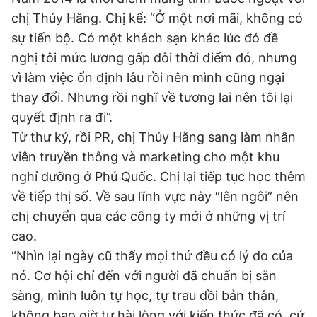
chị Thúy Hằng. Chị kể: “Ở một nơi mãi, không có
sự tiến bộ. Có một khách sạn khác lúc đó đề
nghị tôi mức lương gấp đôi thời điểm đó, nhưng
vì làm việc ổn định lâu rồi nên mình cũng ngại
thay đổi. Nhưng rồi nghĩ về tương lai nên tôi lại
quyết định ra đi”.
Từ thư ký, rồi PR, chị Thúy Hằng sang làm nhân
viên truyền thông và marketing cho một khu
nghỉ dưỡng ở Phú Quốc. Chị lại tiếp tục học thêm
về tiếp thị số. Về sau lĩnh vực này “lên ngôi” nên
chị chuyển qua các công ty mới ở những vị trí
cao.
“Nhìn lại ngày cũ thấy mọi thứ đều có lý do của
nó. Cơ hội chỉ đến với người đã chuẩn bị sẵn
sàng, mình luôn tự học, tự trau dồi bản thân,
không bao giờ tự hài lòng với kiến thức đã có, cứ