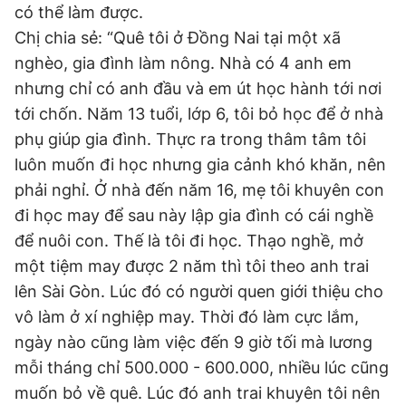
có thể làm được.
Giấy phép xuất bản số 110/GP - BTTTT cấp ngày 24.3.2020
© 2003-2026 Bản quyền thuộc về Báo Thanh Niên. Cấm sao
Chị chia sẻ: “Quê tôi ở Đồng Nai tại một xã
chép dưới mọi hình thức nếu không có sự chấp thuận bằng văn
nghèo, gia đình làm nông. Nhà có 4 anh em
bản. Phát triển bởi ePi Technologies, JSC.
nhưng chỉ có anh đầu và em út học hành tới nơi
tới chốn. Năm 13 tuổi, lớp 6, tôi bỏ học để ở nhà
phụ giúp gia đình. Thực ra trong thâm tâm tôi
luôn muốn đi học nhưng gia cảnh khó khăn, nên
phải nghỉ. Ở nhà đến năm 16, mẹ tôi khuyên con
đi học may để sau này lập gia đình có cái nghề
để nuôi con. Thế là tôi đi học. Thạo nghề, mở
một tiệm may được 2 năm thì tôi theo anh trai
lên Sài Gòn. Lúc đó có người quen giới thiệu cho
vô làm ở xí nghiệp may. Thời đó làm cực lắm,
ngày nào cũng làm việc đến 9 giờ tối mà lương
mỗi tháng chỉ 500.000 - 600.000, nhiều lúc cũng
muốn bỏ về quê. Lúc đó anh trai khuyên tôi nên