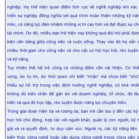
nghiệp. Họ thể hiện quan điểm tích cực về nghề nghiệp khi xác 
triển sự nghiệp đồng nghĩa với quá trình hoàn thiện những kỹ n
môn, có năng lực đảm nhiệm những vị trí cao hơn và đạt được sự c
tài chính. Do đó, nhiều bạn trẻ hiện nay không quá đòi hỏi phải đượ
kiện cân bằng giữa công việc và cuộc sống. Thay vào đó họ sẵn 
nhiều thời gian cho công việc và cho các cơ hội học hỏi, rèn luyện
và kỹ năng.
Tuy nhiên thế hệ trẻ cũng có những điểm cần cải thiện. Có th
vọng, do tự tin, do thói quen chỉ biết “nhận” mà chưa biết “cho
thiếu sự hỗ trợ trong việc định hướng nghề nghiệp, có khá nhiề
không đủ kiên nhẫn để gắn bó với doanh nghiệp, tổ chức, đủ lâ
hiến và qua đó học tập, rèn luyện được năng lực chuyên môn.
Trong giai đoạn hiện tại và tương lai, bạn trẻ cần lưu ý đến các k
học hỏi chủ động, hợp tác với người khác, quản lý con người, kỹ
giá và ra quyết định, tư duy cảm xúc. Ngoài ra, các kỹ năng liê
kiến thức công nghệ hoặc vận dụng công nghệ trong công việc 