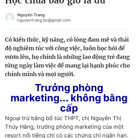
Học chưa bao giờ là đủ
Chuyên mục khác
Tin đã xem
Nguyên Trang
nguyentrang.bc@gmail.com
Chào ngày mới
Tin 24h
Đăng xuất
Có kiến thức, kỹ năng, có lòng đam mê và thái
Tin thị trường
Tin 360
độ nghiêm túc với công việc, luôn học hỏi để
vươn lên, họ chính là những lao động trẻ đang
Video
Magazine
từng ngày làm việc để mang lại hạnh phúc cho
chính mình và mọi người.
Sản phẩm khác
Trưởng phòng
Tiện ích
Bạn cần biết
marketing... không bằng
cấp
Thông tin tòa soạn
Liên hệ quảng cáo
Ngoại trừ bằng bổ túc THPT, chị Nguyễn Thị
Thúy Hằng, trưởng phòng marketing của một
resort nổi tiếng chỉ có các chứng chỉ ngắn hạn.