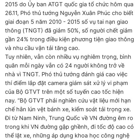
© 2003-2026 Bản quyền thuộc về Báo Thanh Niên. Cấm sao
2015 do Ủy ban ATGT quốc gia tổ chức hôm qua
chép dưới mọi hình thức nếu không có sự chấp thuận bằng văn
26.11, Phó thủ tướng Nguyễn Xuân Phúc cho biết
bản. Phát triển bởi ePi Technologies, JSC.
giai đoạn 5 năm 2010 - 2015 số vụ tai nạn giao
thông (TNGT) đã giảm 50%, số người chết giảm
gần 24% trong điều kiện phương tiện giao thông
và nhu cầu vận tải tăng cao.
Tuy nhiên, vẫn còn nhiều vụ nghiêm trọng, bình
quân mỗi ngày vẫn có 24 người không trở về
nhà vì TNGT. Phó thủ tướng đánh giá cao việc
thí điểm lắp đặt camera giám sát xử lý vi phạm
của Bộ GTVT trên một số tuyến cao tốc hiện
nay. “Bộ GTVT phải nghiên cứu vật liệu mới hạn
chế hằn lún vệt bánh xe, kiểm soát tải trọng xe.
Đi từ Nam Ninh, Trung Quốc về VN đường êm ro
trong khi VN đường gập ghềnh, đi tốc độ cao có
thể lật xe, những áp dụng khoa học công nghệ