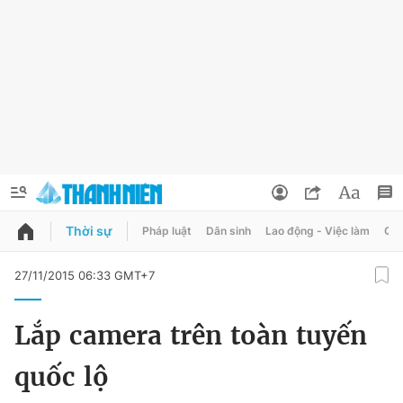
Thời sự
Pháp luật
Dân sinh
Lao động - Việc làm
Quy
QUẢNG CÁO
ĐẶT BÁO
27/11/2015 06:33 GMT+7
Thông tin tài khoản
Lắp camera trên toàn tuyến
Đổi mật khẩu
Chuyên mục
quốc lộ
Tin đã lưu
Chuyên mục khác