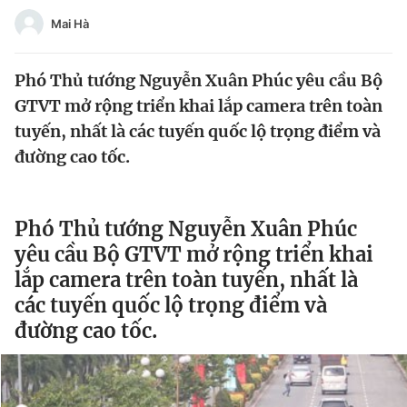
Tin đã xem
Mai Hà
Chào ngày mới
Tin 24h
Đăng xuất
Phó Thủ tướng Nguyễn Xuân Phúc yêu cầu Bộ
Tin thị trường
Tin 360
GTVT mở rộng triển khai lắp camera trên toàn
tuyến, nhất là các tuyến quốc lộ trọng điểm và
Video
Magazine
đường cao tốc.
Sản phẩm khác
Phó Thủ tướng Nguyễn Xuân Phúc
Tiện ích
Bạn cần biết
yêu cầu Bộ GTVT mở rộng triển khai
lắp camera trên toàn tuyến, nhất là
các tuyến quốc lộ trọng điểm và
Thông tin tòa soạn
Liên hệ quảng cáo
đường cao tốc.