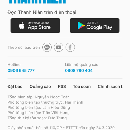
Đọc Thanh Niên trên điện thoại
Theo dõi báo trên
Hotline
Liên hệ quảng cáo
0906 645 777
0908 780 404
Đặt báo
Quảng cáo
RSS
Tòa soạn
Chính sách bảo
Tổng biên tập: Nguyễn Ngọc Toàn
Phó tổng biên tập thường trực: Hải Thành
Phó tổng biên tập: Lâm Hiếu Dũng
Phó tổng biên tập: Trần Việt Hưng
Tổng thư ký tòa soạn: Đức Trung
Giấy phép xuất bản số 110/GP - BTTTT cấp ngày 24.3.2020