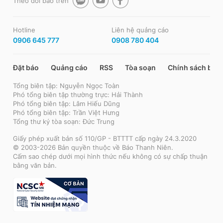
Theo dõi báo trên
Hotline
Liên hệ quảng cáo
0906 645 777
0908 780 404
Đặt báo
Quảng cáo
RSS
Tòa soạn
Chính sách bảo
Tổng biên tập: Nguyễn Ngọc Toàn
Phó tổng biên tập thường trực: Hải Thành
Phó tổng biên tập: Lâm Hiếu Dũng
Phó tổng biên tập: Trần Việt Hưng
Tổng thư ký tòa soạn: Đức Trung
Giấy phép xuất bản số 110/GP - BTTTT cấp ngày 24.3.2020
© 2003-2026 Bản quyền thuộc về Báo Thanh Niên.
Cấm sao chép dưới mọi hình thức nếu không có sự chấp thuận
bằng văn bản.