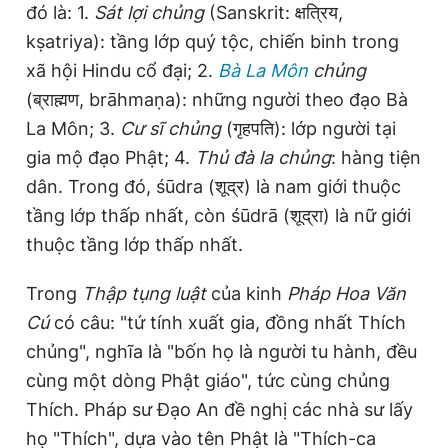
đó là: 1.
Sát lợi chủng
(Sanskrit: क्षत्रिय,
kṣatriya): tầng lớp quý tộc, chiến binh trong
xã hội Hindu cổ đại; 2.
Bà La Môn
chủng
(ब्राह्मण, brāhmaṇa): những người theo đạo Bà
La Môn; 3.
Cư sĩ chủng
(गृहपति): lớp người tại
gia mộ đạo Phật; 4.
Thủ đà la chủng
: hàng tiện
dân. Trong đó, śūdra (शूद्र) là nam giới thuộc
tầng lớp thấp nhất, còn śūdrā (शूद्रा) là nữ giới
thuộc tầng lớp thấp nhất.
Trong
Thập tụng luật
của kinh
Pháp Hoa Văn
Cú
có câu: "tứ tính xuất gia, đồng nhất Thích
chủng", nghĩa là "bốn họ là người tu hành, đều
cùng một dòng Phật giáo", tức cùng chủng
Thích. Pháp sư Đạo An đề nghị các nhà sư lấy
họ "Thích", dựa vào tên Phật là "Thích-ca