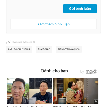
Gửi bình luận
Xem thêm bình luận
Khám phá thêm chủ đề
LẮT LÉO CHỮ NGHĨA
PHẬT GIÁO
TIẾNG TRUNG QUỐC