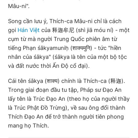
Mâu-ni".
Song cần lưu ý, Thích-ca Mâu-ni chỉ là cách
gọi
Hán Việt
của 释迦牟尼 (shì jiā móu ní) - một
cụm từ mà người Trung Quốc phiên âm từ
tiếng Phạn śākyamuniḥ (शाक्यमुनि) - tức "hiền
nhân của śākya" (śākya là tên của một bộ tộc
và đất nước thời Ấn Độ cổ đại).
Cái tên śākya (शाक्य) chính là Thích-ca (释迦).
Trong giai đoạn đầu tu tập, Pháp sư Đạo An
lấy tên là Trúc Đạo An (theo họ của người thầy
là Trúc Phật Đồ Trừng), về sau ông đổi thành
Thích Đạo An để trở thành người tiên phong
mang họ Thích.