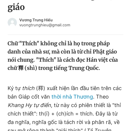
giáo
Chuyên mục khác
Tin đã xem
Chào ngày mới
Tin 24h
Vương Trung Hiếu
vuongtrunghieu@gmail.com
Đăng xuất
Tin thị trường
Tin 360
Chữ "Thích" không chỉ là họ trong pháp
danh của nhà sư, mà còn là từ chỉ Phật giáo
Video
Magazine
nói chung. "Thích" là cách đọc Hán việt của
chữ 釋 (shì) trong tiếng Trung Quốc.
Sản phẩm khác
Ký tự
thích
(釋) xuất hiện lần đầu tiên trên các
Tiện ích
Bạn cần biết
bản Giáp cốt văn
thời nhà Thương
. Theo
Khang Hy tự điển
, từ này có phiên thiết là "thỉ
Thông tin tòa soạn
Liên hệ quảng cáo
chích thiết": th(ỉ) + (ch)ích = thích. Đây là từ
đa nghĩa, nghĩa gốc là tách rời và phân rã, về
sau mở rộng thành "giải thích" (
Tả Truyện.