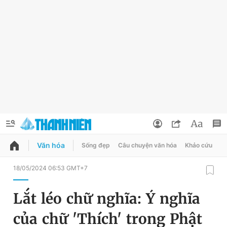
Văn hóa
Sống đẹp
Câu chuyện văn hóa
Khảo cứu
X
QUẢNG CÁO
ĐẶT BÁO
18/05/2024 06:53 GMT+7
Thông tin tài khoản
Lắt léo chữ nghĩa: Ý nghĩa
Đổi mật khẩu
Chuyên mục
của chữ 'Thích' trong Phật
Tin đã lưu