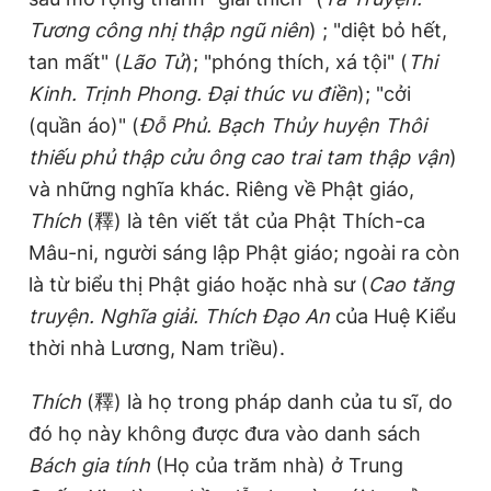
Tương công nhị thập ngũ niên
) ; "diệt bỏ hết,
tan mất" (
Lão Tử
); "phóng thích, xá tội" (
Thi
Đọc Thanh Niên trên điện thoại
Kinh. Trịnh Phong. Đại thúc vu điền
); "cởi
(quần áo)" (
Đỗ Phủ. Bạch Thủy huyện Thôi
thiếu phủ thập cửu ông cao trai tam thập vận
)
và những nghĩa khác. Riêng về Phật giáo,
Theo dõi báo trên
Thích
(釋) là tên viết tắt của Phật Thích-ca
Mâu-ni, người sáng lập Phật giáo; ngoài ra còn
Hotline
Liên hệ quảng cáo
là từ biểu thị Phật giáo hoặc nhà sư (
Cao tăng
0906 645 777
0908 780 404
truyện. Nghĩa giải. Thích Đạo An
của Huệ Kiểu
thời nhà Lương, Nam triều).
Đặt báo
Quảng cáo
RSS
Tòa soạn
Chính sách bảo
Tổng biên tập: Nguyễn Ngọc Toàn
Thích
(釋) là họ trong pháp danh của tu sĩ, do
Phó tổng biên tập thường trực: Hải Thành
đó họ này không được đưa vào danh sách
Phó tổng biên tập: Lâm Hiếu Dũng
Phó tổng biên tập: Trần Việt Hưng
Bách gia tính
(Họ của trăm nhà) ở Trung
Tổng thư ký tòa soạn: Đức Trung