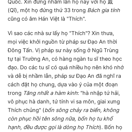
Quốc. Xin đừng nhầm lẫn họ này với họ 戚
Giấy phép xuất bản số 110/GP - BTTTT cấp ngày 24.3.2020
(Qī), một họ đứng thứ 33 trong
Bách gia tính
© 2003-2026 Bản quyền thuộc về Báo Thanh Niên. Cấm sao
chép dưới mọi hình thức nếu không có sự chấp thuận bằng văn
cũng có âm Hán Việt là "Thích".
bản. Phát triển bởi ePi Technologies, JSC.
Vì sao các nhà sư lấy họ "Thích"? Xin thưa,
mọi việc khởi nguồn từ pháp sư Đạo An thời
Đông Tấn. Vị pháp sư này sống ở Ngũ Trùng
tự tại Trường An, có hàng ngàn tu sĩ theo học
đạo. Do các tu sĩ có quá nhiều họ nên khó nhớ
và dễ bị nhầm lẫn, pháp sư Đạo An đã nghĩ ra
cách đặt họ chung, dựa vào ý của một đoạn
trong
Tăng nhất a hàm kinh
: "hà nhập tứ hải,
vô phục hà danh, tứ tính vi sa môn, giai xưng
Thích chủng" (
bốn sông chảy ra biển, không
còn phục hồi tên sông nữa, bốn họ tu khổ
hạnh, đều được gọi là dòng họ Thích
). Bốn họ