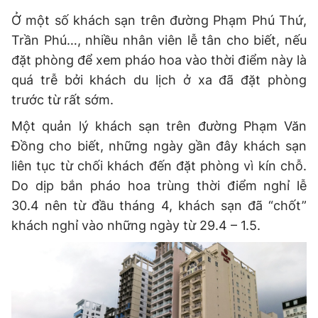
Giấy phép xuất bản số 110/GP - BTTTT cấp ngày 24.3.2020
Ở một số khách sạn trên đường Phạm Phú Thứ,
© 2003-2026 Bản quyền thuộc về Báo Thanh Niên. Cấm sao
Trần Phú…, nhiều nhân viên lễ tân cho biết, nếu
chép dưới mọi hình thức nếu không có sự chấp thuận bằng văn
bản. Phát triển bởi ePi Technologies, JSC.
đặt phòng để xem pháo hoa vào thời điểm này là
quá trễ bởi khách du lịch ở xa đã đặt phòng
trước từ rất sớm.
Một quản lý khách sạn trên đường Phạm Văn
Đồng cho biết, những ngày gần đây khách sạn
liên tục từ chối khách đến đặt phòng vì kín chỗ.
Do dịp bắn pháo hoa trùng thời điểm nghỉ lễ
30.4 nên từ đầu tháng 4, khách sạn đã “chốt”
khách nghỉ vào những ngày từ 29.4 – 1.5.