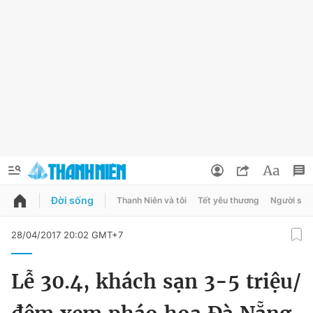
Đời sống
Thanh Niên và tôi
Tết yêu thương
Người sốn
QUẢNG CÁO
ĐẶT BÁO
28/04/2017 20:02 GMT+7
Thông tin tài khoản
Lễ 30.4, khách sạn 3-5 triệu/
Đổi mật khẩu
Chuyên mục
Tin đã lưu