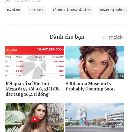
Khám phá thêm chủ đề
ĐÀ NẴNG
DIFF 2017
LỄ HỘI PHÁO HOA ĐÀ NẴNG
KHÁCH SẠN KÍN PHÒN