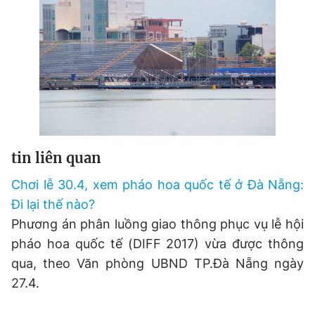
Đọc Thanh Niên trên điện thoại
Theo dõi báo trên
tin liên quan
Hotline
Liên hệ quảng cáo
Chơi lễ 30.4, xem pháo hoa quốc tế ở Đà Nẵng:
0906 645 777
0908 780 404
Đi lại thế nào?
Phương án phân luồng giao thông phục vụ lễ hội
Đặt báo
Quảng cáo
RSS
Tòa soạn
Chính sách bảo
pháo hoa quốc tế (DIFF 2017) vừa được thông
Tổng biên tập: Nguyễn Ngọc Toàn
qua, theo Văn phòng UBND TP.Đà Nẵng ngày
Phó tổng biên tập thường trực: Hải Thành
Phó tổng biên tập: Lâm Hiếu Dũng
27.4.
Phó tổng biên tập: Trần Việt Hưng
Tổng thư ký tòa soạn: Đức Trung