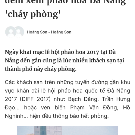
đêm xem pháo hoa Đà Nẵng
Chuyên mục khác
'cháy phòng'
Tin đã xem
Chào ngày mới
Tin 24h
Đăng xuất
Hoàng Sơn
-
Hoàng Sơn
Tin thị trường
Tin 360
Ngày khai mạc lễ hội pháo hoa 2017 tại Đà
Video
Magazine
Nẵng đến gần cũng là lúc nhiều khách sạn tại
thành phố này cháy phòng.
Sản phẩm khác
Các khách sạn trên những tuyến đường gần khu
vực khán đài lễ hội pháo hoa quốc tế Đà Nẵng
Tiện ích
Bạn cần biết
2017 (DIFF 2017) như: Bạch Đằng, Trần Hưng
Đạo… hoặc ven biển Phạm Văn Đồng, Hồ
Thông tin tòa soạn
Liên hệ quảng cáo
Nghinh… hiện đều thông báo hết phòng.