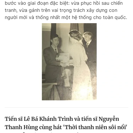
bước vào giai đoạn đặc biệt: vừa phục hồi sau chiến
Chuyên mục khác
tranh, vừa gánh trên vai trọng trách xây dựng con
Tin đã xem
người mới và thống nhất một hệ thống cho toàn quốc.
Chào ngày mới
Tin 24h
Đăng xuất
Tin thị trường
Tin 360
Video
Magazine
Sản phẩm khác
Tiện ích
Bạn cần biết
Thông tin tòa soạn
Liên hệ quảng cáo
Tiến sĩ Lê Bá Khánh Trình và tiến sĩ Nguyễn
Thanh Hùng cùng hát 'Thời thanh niên sôi nổi'