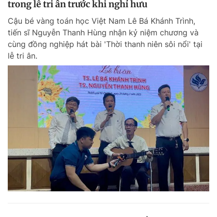
trong lễ tri ân trước khi nghỉ hưu
Cậu bé vàng toán học Việt Nam Lê Bá Khánh Trình,
tiến sĩ Nguyễn Thanh Hùng nhận kỷ niệm chương và
Đọc Thanh Niên trên điện thoại
cùng đồng nghiệp hát bài 'Thời thanh niên sôi nổi' tại
lễ tri ân.
Theo dõi báo trên
Hotline
Liên hệ quảng cáo
0906 645 777
0908 780 404
Đặt báo
Quảng cáo
RSS
Tòa soạn
Chính sách bảo m
Tổng biên tập: Nguyễn Ngọc Toàn
Phó tổng biên tập thường trực: Hải Thành
Phó tổng biên tập: Lâm Hiếu Dũng
Phó tổng biên tập: Trần Việt Hưng
Tổng thư ký tòa soạn: Đức Trung