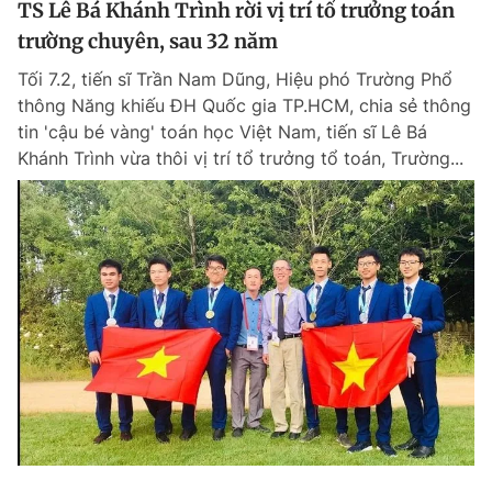
TS Lê Bá Khánh Trình rời vị trí tổ trưởng toán
Giấy phép xuất bản số 110/GP - BTTTT cấp ngày 24.3.2020
trường chuyên, sau 32 năm
© 2003-2026 Bản quyền thuộc về Báo Thanh Niên. Cấm sao chép
dưới mọi hình thức nếu không có sự chấp thuận bằng văn bản.
Tối 7.2, tiến sĩ Trần Nam Dũng, Hiệu phó Trường Phổ
Phát triển bởi ePi Technologies, JSC.
thông Năng khiếu ĐH Quốc gia TP.HCM, chia sẻ thông
tin 'cậu bé vàng' toán học Việt Nam, tiến sĩ Lê Bá
Khánh Trình vừa thôi vị trí tổ trưởng tổ toán, Trường...