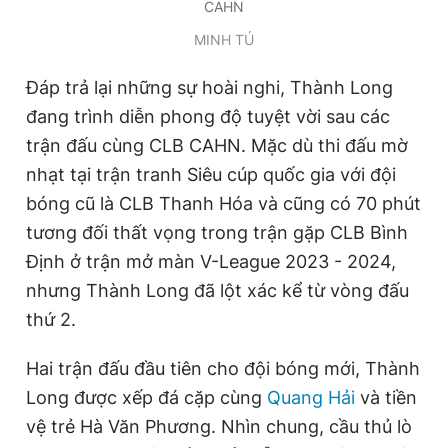
CAHN
Giấy phép xuất bản số 110/GP - BTTTT cấp ngày 24.3.2020
© 2003-2026 Bản quyền thuộc về Báo Thanh Niên. Cấm sao
MINH TÚ
chép dưới mọi hình thức nếu không có sự chấp thuận bằng văn
bản. Phát triển bởi ePi Technologies, JSC.
Đáp trả lại những sự hoài nghi, Thành Long
đang trình diễn phong độ tuyệt vời sau các
trận đấu cùng CLB CAHN. Mặc dù thi đấu mờ
nhạt tại trận tranh Siêu cúp quốc gia với đội
bóng cũ là CLB Thanh Hóa và cũng có 70 phút
tương đối thất vọng trong trận gặp CLB Bình
Định ở trận mở màn V-League 2023 - 2024,
nhưng Thành Long đã lột xác kể từ vòng đấu
thứ 2.
Hai trận đấu đầu tiên cho đội bóng mới, Thành
Long được xếp đá cặp cùng
Quang Hải
và tiền
vệ trẻ Hà Văn Phương. Nhìn chung, cầu thủ lò