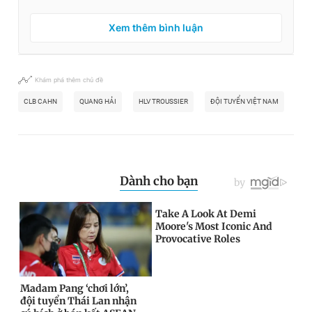
Xem thêm bình luận
Khám phá thêm chủ đề
CLB CAHN
QUANG HẢI
HLV TROUSSIER
ĐỘI TUYỂN VIỆT NAM