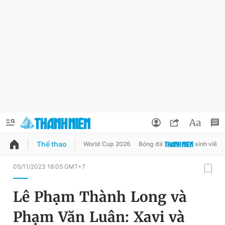
Thể thao
World Cup 2026
Bóng đá
sinh viên
QUẢNG CÁO
ĐẶT BÁO
05/11/2023 18:05 GMT+7
Thông tin tài khoản
Lê Phạm Thành Long và
Đổi mật khẩu
Chuyên mục
Phạm Văn Luân: Xavi và
Tin đã lưu