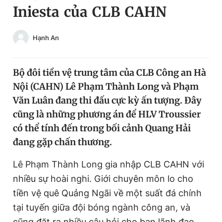
Iniesta của CLB CAHN
Chuyên mục khác
Tin đã xem
Chào ngày mới
Tin 24h
Hạnh An
Đăng xuất
Tin thị trường
Tin 360
Bộ đôi tiền vệ trung tâm của CLB Công an Hà
Nội (CAHN) Lê Phạm Thành Long và Phạm
Video
Magazine
Văn Luân đang thi đấu cực kỳ ấn tượng. Đây
cũng là những phương án để HLV Troussier
có thể tính đến trong bối cảnh Quang Hải
Sản phẩm khác
đang gặp chấn thương.
Tiện ích
Bạn cần biết
Lê Phạm Thành Long gia nhập CLB CAHN với
nhiều sự hoài nghi. Giới chuyên môn lo cho
Thông tin tòa soạn
Liên hệ quảng cáo
tiền vệ quê Quảng Ngãi về một suất đá chính
tại tuyến giữa đội bóng ngành công an, và
cũng đặt ra nhiều câu hỏi cho ban lãnh đạo