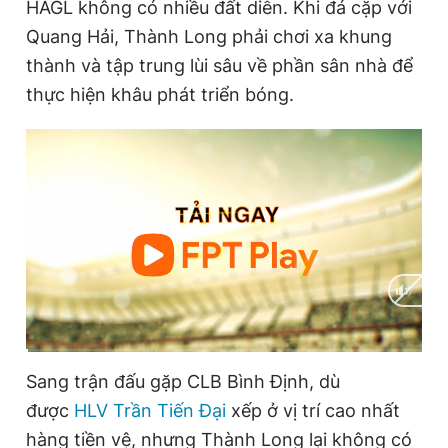
HAGL không có nhiều đất diễn. Khi đá cặp với
Quang Hải, Thành Long phải chơi xa khung
thành và tập trung lùi sâu về phần sân nhà để
thực hiện khâu phát triển bóng.
C
0:01
/
D
1:37
Sang trận đấu gặp CLB Bình Định, dù
u
u
được
HLV Trần Tiến Đại
xếp ở vị trí cao nhất
r
r
hàng tiền vệ, nhưng Thành Long lại không có