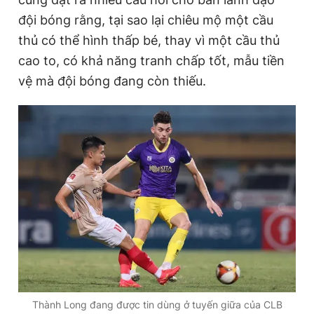
đội bóng rằng, tại sao lại chiêu mộ một cầu
thủ có thể hình thấp bé, thay vì một cầu thủ
Đọc Thanh Niên trên điện thoại
cao to, có khả năng tranh chấp tốt, mẫu tiền
vệ mà đội bóng đang còn thiếu.
Theo dõi báo trên
Hotline
Liên hệ quảng cáo
0906 645 777
0908 780 404
Đặt báo
Quảng cáo
RSS
Tòa soạn
Chính sách bảo
Tổng biên tập: Nguyễn Ngọc Toàn
Phó tổng biên tập thường trực: Hải Thành
Phó tổng biên tập: Lâm Hiếu Dũng
Phó tổng biên tập: Trần Việt Hưng
Tổng thư ký tòa soạn: Đức Trung
Thành Long đang được tin dùng ở tuyến giữa của CLB