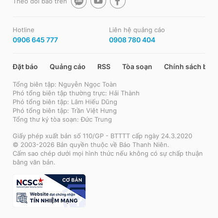
Theo dõi báo trên
Hotline
Liên hệ quảng cáo
0906 645 777
0908 780 404
Đặt báo
Quảng cáo
RSS
Tòa soạn
Chính sách bảo
Tổng biên tập: Nguyễn Ngọc Toàn
Phó tổng biên tập thường trực: Hải Thành
Phó tổng biên tập: Lâm Hiếu Dũng
Phó tổng biên tập: Trần Việt Hưng
Tổng thư ký tòa soạn: Đức Trung
Giấy phép xuất bản số 110/GP - BTTTT cấp ngày 24.3.2020
© 2003-2026 Bản quyền thuộc về Báo Thanh Niên.
Cấm sao chép dưới mọi hình thức nếu không có sự chấp thuận
bằng văn bản.