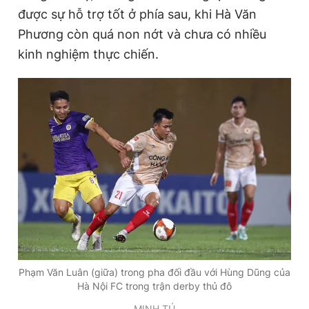
r
a
được sự hỗ trợ tốt ở phía sau, khi Hà Văn
e
t
Phương còn quá non nớt và chưa có nhiều
n
i
kinh nghiệm thực chiến.
t
o
T
n
i
m
e
Phạm Văn Luân (giữa) trong pha đối đầu với Hùng Dũng của
Hà Nội FC trong trận derby thủ đô
MINH TÚ