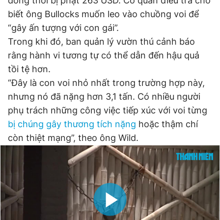
đồng thời bị phạt 263 USD. Cơ quan điều tra cho
Giấy phép xuất bản số 110/GP - BTTTT cấp ngày 24.3.2020
biết ông Bullocks muốn leo vào chuồng voi để
© 2003-2026 Bản quyền thuộc về Báo Thanh Niên. Cấm sao
“gây ấn tượng với con gái”.
chép dưới mọi hình thức nếu không có sự chấp thuận bằng văn
bản. Phát triển bởi ePi Technologies, JSC.
Trong khi đó, ban quản lý vườn thú cảnh báo
rằng hành vi tương tự có thể dẫn đến hậu quả
tồi tệ hơn.
“Đây là con voi nhỏ nhất trong trường hợp này,
nhưng nó đã nặng hơn 3,1 tấn. Có nhiều người
phụ trách những công việc tiếp xúc với voi từng
bị chúng gây thương tích nặng
hoặc thậm chí
còn thiệt mạng”, theo ông Wild.