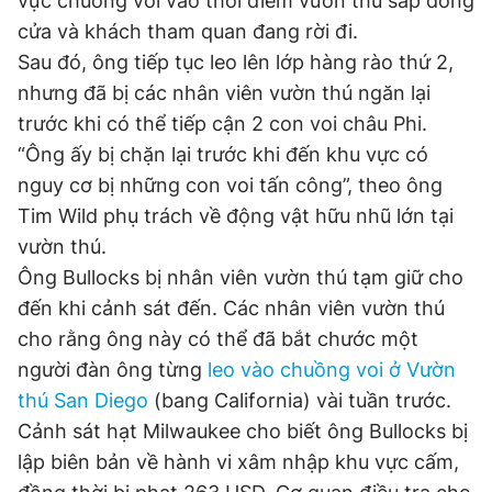
vực chuồng voi vào thời điểm vườn thú sắp đóng
cửa và khách tham quan đang rời đi.
Sau đó, ông tiếp tục leo lên lớp hàng rào thứ 2,
Đọc Thanh Niên trên điện thoại
nhưng đã bị các nhân viên vườn thú ngăn lại
trước khi có thể tiếp cận 2 con voi châu Phi.
“Ông ấy bị chặn lại trước khi đến khu vực có
nguy cơ bị những con voi tấn công”, theo ông
Theo dõi báo trên
Tim Wild phụ trách về động vật hữu nhũ lớn tại
vườn thú.
Hotline
Liên hệ quảng cáo
Ông Bullocks bị nhân viên vườn thú tạm giữ cho
0906 645 777
0908 780 404
đến khi cảnh sát đến. Các nhân viên vườn thú
cho rằng ông này có thể đã bắt chước một
Đặt báo
Quảng cáo
RSS
Tòa soạn
Chính sách bảo
người đàn ông từng
leo vào chuồng voi ở Vườn
Tổng biên tập: Nguyễn Ngọc Toàn
thú San Diego
(bang California) vài tuần trước.
Phó tổng biên tập thường trực: Hải Thành
Cảnh sát hạt Milwaukee cho biết ông Bullocks bị
Phó tổng biên tập: Lâm Hiếu Dũng
Phó tổng biên tập: Trần Việt Hưng
lập biên bản về hành vi xâm nhập khu vực cấm,
Tổng thư ký tòa soạn: Đức Trung