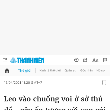
Thế giới
Kinh tế thế giới
Quân sự
Góc nhìn
Hồ sơ
QUẢNG CÁO
ĐẶT BÁO
12/04/2021 11:20 GMT+7
Thông tin tài khoản
Leo vào chuồng voi ở sở thú
Đổi mật khẩu
Chuyên mục
Tin đã lưu