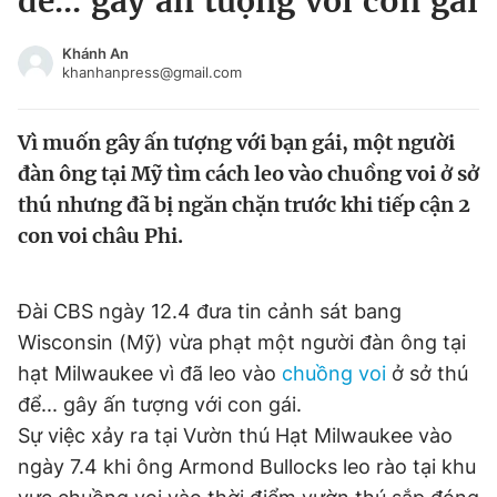
để... gây ấn tượng với con gái
Chuyên mục khác
Tin đã xem
Khánh An
khanhanpress@gmail.com
Chào ngày mới
Tin 24h
Đăng xuất
Vì muốn gây ấn tượng với bạn gái, một người
Tin thị trường
Tin 360
đàn ông tại Mỹ tìm cách leo vào chuồng voi ở sở
thú nhưng đã bị ngăn chặn trước khi tiếp cận 2
Video
Magazine
con voi châu Phi.
Sản phẩm khác
Đài CBS ngày 12.4 đưa tin cảnh sát bang
Tiện ích
Bạn cần biết
Wisconsin (Mỹ) vừa phạt một người đàn ông tại
hạt Milwaukee vì đã leo vào
chuồng voi
ở sở thú
để... gây ấn tượng với con gái.
Thông tin tòa soạn
Liên hệ quảng cáo
Sự việc xảy ra tại Vườn thú Hạt Milwaukee vào
ngày 7.4 khi ông Armond Bullocks leo rào tại khu