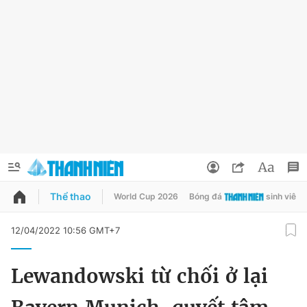
Thể thao
World Cup 2026
Bóng đá
sinh viên
QUẢNG CÁO
ĐẶT BÁO
12/04/2022 10:56 GMT+7
Thông tin tài khoản
Lewandowski từ chối ở lại
Đổi mật khẩu
Chuyên mục
Tin đã lưu