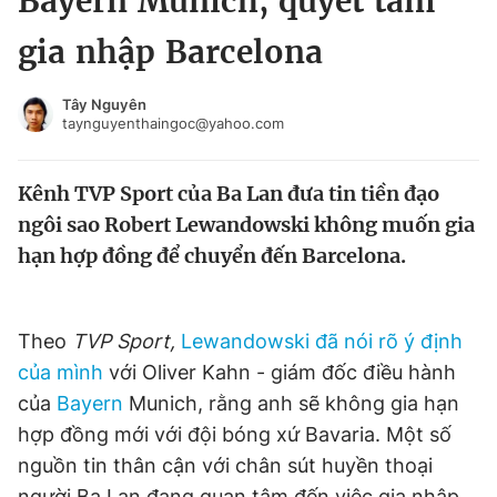
Bayern Munich, quyết tâm
Chuyên mục khác
gia nhập Barcelona
Tin đã xem
Chào ngày mới
Tin 24h
Tây Nguyên
Đăng xuất
taynguyenthaingoc@yahoo.com
Tin thị trường
Tin 360
Kênh TVP Sport của Ba Lan đưa tin tiền đạo
Video
Magazine
ngôi sao Robert Lewandowski không muốn gia
hạn hợp đồng để chuyển đến Barcelona.
Sản phẩm khác
Tiện ích
Bạn cần biết
Theo
TVP Sport,
Lewandowski đã nói rõ ý định
của mình
với Oliver Kahn - giám đốc điều hành
của
Bayern
Munich, rằng anh sẽ không gia hạn
Thông tin tòa soạn
Liên hệ quảng cáo
hợp đồng mới với đội bóng xứ Bavaria. Một số
nguồn tin thân cận với chân sút huyền thoại
người Ba Lan đang quan tâm đến việc gia nhập