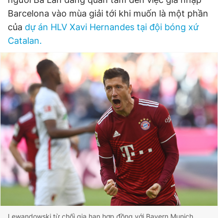
Barcelona vào mùa giải tới khi muốn là một phần
của
dự án HLV Xavi Hernandes tại đội bóng xứ
Đọc Thanh Niên trên điện thoại
Catalan.
Theo dõi báo trên
Hotline
Liên hệ quảng cáo
0906 645 777
0908 780 404
Đặt báo
Quảng cáo
RSS
Tòa soạn
Chính sách bảo
Tổng biên tập: Nguyễn Ngọc Toàn
Phó tổng biên tập thường trực: Hải Thành
Phó tổng biên tập: Lâm Hiếu Dũng
Phó tổng biên tập: Trần Việt Hưng
Tổng thư ký tòa soạn: Đức Trung
Lewandowski từ chối gia hạn hợp đồng với Bayern Munich