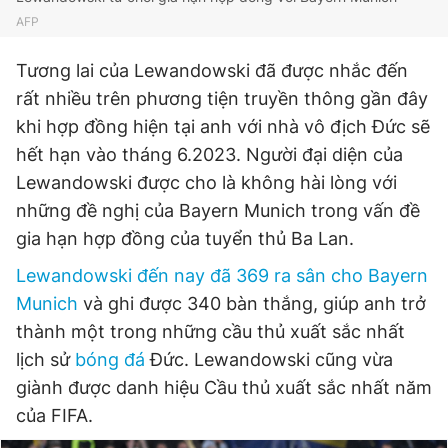
Giấy phép xuất bản số 110/GP - BTTTT cấp ngày 24.3.2020
AFP
© 2003-2026 Bản quyền thuộc về Báo Thanh Niên. Cấm sao
chép dưới mọi hình thức nếu không có sự chấp thuận bằng văn
Tương lai của Lewandowski đã được nhắc đến
bản. Phát triển bởi ePi Technologies, JSC.
rất nhiều trên phương tiện truyền thông gần đây
khi hợp đồng hiện tại anh với nhà vô địch Đức sẽ
hết hạn vào tháng 6.2023. Người đại diện của
Lewandowski được cho là không hài lòng với
những đề nghị của Bayern Munich trong vấn đề
gia hạn hợp đồng của tuyển thủ Ba Lan.
Lewandowski đến nay đã 369 ra sân cho Bayern
Munich
và ghi được 340 bàn thắng, giúp anh trở
thành một trong những cầu thủ xuất sắc nhất
lịch sử
bóng đá
Đức. Lewandowski cũng vừa
giành được danh hiệu Cầu thủ xuất sắc nhất năm
của FIFA.