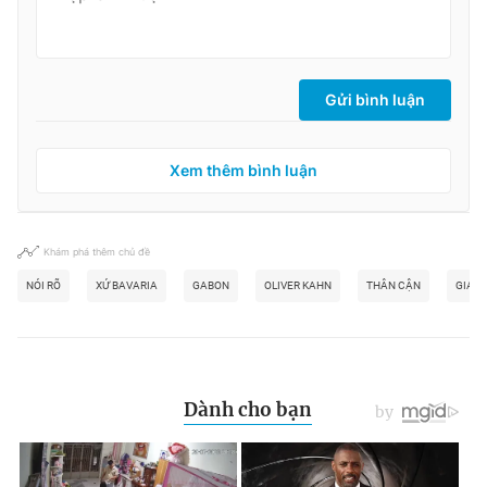
Gửi bình luận
Xem thêm bình luận
Khám phá thêm chủ đề
NÓI RÕ
XỨ BAVARIA
GABON
OLIVER KAHN
THÂN CẬN
GIA H