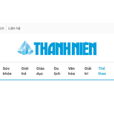
ích
Liên hệ
Sức
Giới
Giáo
Du
Văn
Giải
Thể
khỏe
trẻ
dục
lịch
hóa
trí
thao