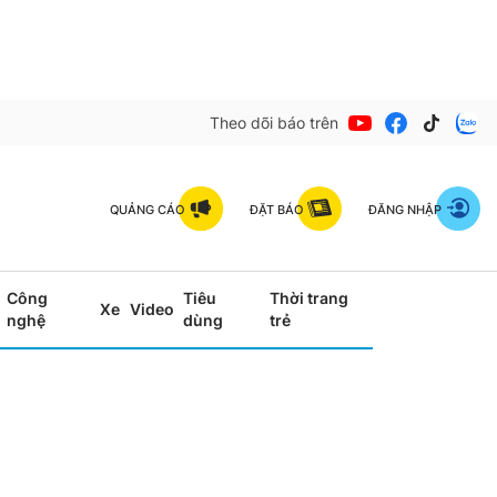
Theo dõi báo trên
QUẢNG CÁO
ĐẶT BÁO
ĐĂNG NHẬP
Công
Tiêu
Thời trang
Xe
Video
nghệ
dùng
trẻ