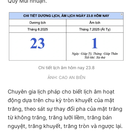
Quý Mùi nhuận.
Đọc Thanh Niên trên điện thoại
Theo dõi báo trên
Chi tiết lịch âm hôm nay 23.8
Hotline
Liên hệ quảng cáo
ẢNH: CAO AN BIÊN
0906 645 777
0908 780 404
Chuyên gia lịch pháp cho biết lịch âm hoạt
Đặt báo
Quảng cáo
RSS
Tòa soạn
Chính sách bảo
động dựa trên chu kỳ tròn khuyết của mặt
Tổng biên tập: Nguyễn Ngọc Toàn
trăng, theo sát sự thay đổi pha của mặt trăng
Phó tổng biên tập thường trực: Hải Thành
từ không trăng, trăng lưỡi liềm, trăng bán
Phó tổng biên tập: Lâm Hiếu Dũng
Phó tổng biên tập: Trần Việt Hưng
nguyệt, trăng khuyết, trăng tròn và ngược lại.
Tổng thư ký tòa soạn: Đức Trung