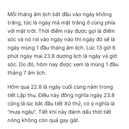
Giấy phép xuất bản số 110/GP - BTTTT cấp ngày 24.3.2020
© 2003-2026 Bản quyền thuộc về Báo Thanh Niên. Cấm sao
Mỗi tháng âm lịch bắt đầu vào ngày không
chép dưới mọi hình thức nếu không có sự chấp thuận bằng văn
bản. Phát triển bởi ePi Technologies, JSC.
trăng, tức là ngày mà mặt trăng ở cùng phía
với mặt trời. Thời điểm này được gọi là điểm
sóc và nó rơi vào ngày nào thì ngày đó sẽ là
ngày mùng 1 đầu tháng âm lịch. Lúc 13 giờ 6
phút ngày mai 23.8 dương lịch là ngày và giờ
sóc. Do đó, hôm nay được xem là mùng 1 đầu
tháng 7 âm lịch.
Hôm qua 22.8 là ngày cuối cùng nằm trong
tiết Lập thu. Điều này đồng nghĩa ngày 23.8
cũng là lúc bắt đầu tiết Xử thử, có ý nghĩa là
"mưa ngâu". Tiết khí này đánh dấu thời tiết
nóng không còn quá gay gắt.