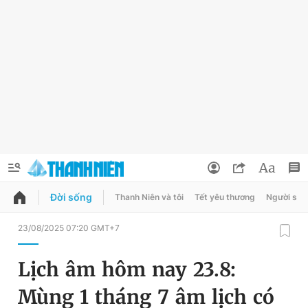
Đời sống
Thanh Niên và tôi
Tết yêu thương
Người sốn
QUẢNG CÁO
ĐẶT BÁO
23/08/2025 07:20 GMT+7
Thông tin tài khoản
Lịch âm hôm nay 23.8:
Đổi mật khẩu
Chuyên mục
Mùng 1 tháng 7 âm lịch có
Tin đã lưu