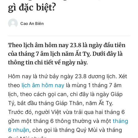
gì đặc biệt?
Chuyên mục khác
Tin đã xem
Chào ngày mới
Tin 24h
Cao An Biên
Đăng xuất
Tin thị trường
Tin 360
Theo lịch âm hôm nay 23.8 là ngày đầu tiên
của tháng 7 âm lịch năm Ất Tỵ. Dưới đây là
Video
Magazine
thông tin chi tiết về ngày này.
Hôm nay là thứ bảy ngày 23.8 dương lịch. Xét
Sản phẩm khác
theo
lịch âm hôm nay
là mùng 1 tháng 7 âm
Tiện ích
lịch, theo cách gọi can, chi đây là ngày Giáp
Bạn cần biết
Tý, bắt đầu tháng Giáp Thân, năm Ất Tỵ.
Trước đó, người Việt vừa trải qua hai tháng 6
Thông tin tòa soạn
Liên hệ quảng cáo
gồm một tháng 6 thông thường và một
tháng
6 nhuận
, còn gọi là tháng Quý Mùi và tháng