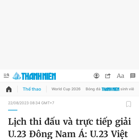
Thể thao
World Cup 2026
Bóng đá
sinh viên
QUẢNG CÁO
ĐẶT BÁO
22/08/2023 08:34 GMT+7
Thông tin tài khoản
Lịch thi đấu và trực tiếp giải
Đổi mật khẩu
Chuyên mục
U.23 Đông Nam Á: U.23 Việt
Tin đã lưu