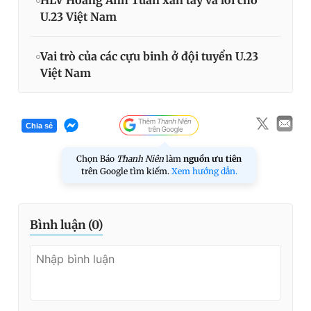
HLV Hoàng Anh Tuấn xắn tay vá lỗi cho
U.23 Việt Nam
Vai trò của các cựu binh ở đội tuyển U.23
Việt Nam
Chia sẻ
Chọn Báo
Thanh Niên
làm
nguồn ưu tiên
trên Google tìm kiếm.
Xem hướng dẫn.
Bình luận (
0
)