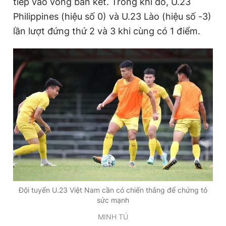
tiếp vào vòng bán kết. Trong khi đó, U.23
Philippines (hiệu số 0) và U.23 Lào (hiệu số -3)
lần lượt đứng thứ 2 và 3 khi cùng có 1 điểm.
Đọc Thanh Niên trên điện thoại
Theo dõi báo trên
Hotline
Liên hệ quảng cáo
0906 645 777
0908 780 404
Đặt báo
Quảng cáo
RSS
Tòa soạn
Chính sách bảo
Tổng biên tập: Nguyễn Ngọc Toàn
Đội tuyển U.23 Việt Nam cần có chiến thắng để chứng tỏ
Phó tổng biên tập thường trực: Hải Thành
sức mạnh
Phó tổng biên tập: Lâm Hiếu Dũng
Phó tổng biên tập: Trần Việt Hưng
MINH TÚ
Tổng thư ký tòa soạn: Đức Trung