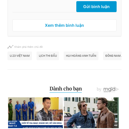
Gửi bình luận
Xem thêm bình luận
Khám phá thêm chủ đề
U.23 VIỆT NAM
LỊCH THI ĐẤU
HLV HOÀNG ANH TUẤN
ĐÔNG NAM Á