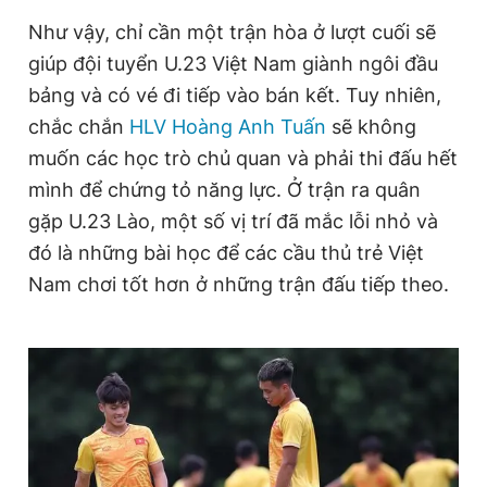
Giấy phép xuất bản số 110/GP - BTTTT cấp ngày 24.3.2020
Như vậy, chỉ cần một trận hòa ở lượt cuối sẽ
© 2003-2026 Bản quyền thuộc về Báo Thanh Niên. Cấm sao
chép dưới mọi hình thức nếu không có sự chấp thuận bằng văn
giúp đội tuyển U.23 Việt Nam giành ngôi đầu
bản. Phát triển bởi ePi Technologies, JSC.
bảng và có vé đi tiếp vào bán kết. Tuy nhiên,
chắc chắn
HLV Hoàng Anh Tuấn
sẽ không
muốn các học trò chủ quan và phải thi đấu hết
mình để chứng tỏ năng lực. Ở trận ra quân
gặp U.23 Lào, một số vị trí đã mắc lỗi nhỏ và
đó là những bài học để các cầu thủ trẻ Việt
Nam chơi tốt hơn ở những trận đấu tiếp theo.