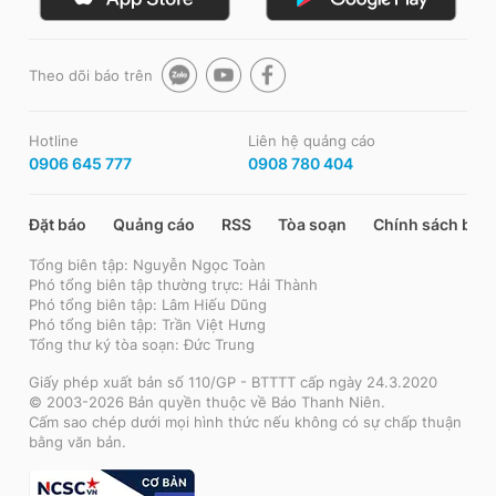
Theo dõi báo trên
Hotline
Liên hệ quảng cáo
0906 645 777
0908 780 404
Đặt báo
Quảng cáo
RSS
Tòa soạn
Chính sách bảo
Tổng biên tập: Nguyễn Ngọc Toàn
Phó tổng biên tập thường trực: Hải Thành
Phó tổng biên tập: Lâm Hiếu Dũng
Phó tổng biên tập: Trần Việt Hưng
Tổng thư ký tòa soạn: Đức Trung
Giấy phép xuất bản số 110/GP - BTTTT cấp ngày 24.3.2020
© 2003-2026 Bản quyền thuộc về Báo Thanh Niên.
Cấm sao chép dưới mọi hình thức nếu không có sự chấp thuận
bằng văn bản.