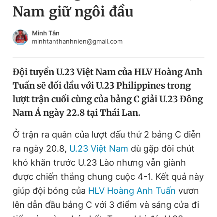
Nam giữ ngôi đầu
Chuyên mục khác
Tin đã xem
Chào ngày mới
Tin 24h
Minh Tân
minhtanthanhnien@gmail.com
Đăng xuất
Tin thị trường
Tin 360
Đội tuyển U.23 Việt Nam của HLV Hoàng Anh
Tuấn sẽ đối đầu với U.23 Philippines trong
Video
Magazine
lượt trận cuối cùng của bảng C giải U.23 Đông
Nam Á ngày 22.8 tại Thái Lan.
Sản phẩm khác
Ở trận ra quân của lượt đấu thứ 2 bảng C diễn
Tiện ích
Bạn cần biết
ra ngày 20.8,
U.23 Việt Nam
dù gặp đôi chút
khó khăn trước U.23 Lào nhưng vẫn giành
được chiến thắng chung cuộc 4-1. Kết quả này
Thông tin tòa soạn
Liên hệ quảng cáo
giúp đội bóng của
HLV Hoàng Anh Tuấn
vươn
lên dẫn đầu bảng C với 3 điểm và sáng cửa đi