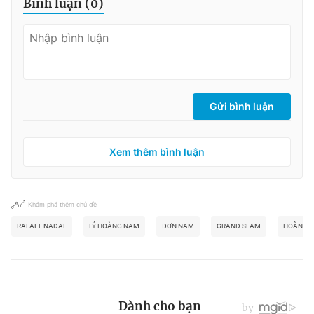
Bình luận (
0
)
Gửi bình luận
Xem thêm bình luận
Khám phá thêm chủ đề
RAFAEL NADAL
LÝ HOÀNG NAM
ĐƠN NAM
GRAND SLAM
HOÀNG 