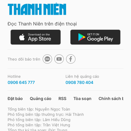
Đọc Thanh Niên trên điện thoại
Theo dõi báo trên
Hotline
Liên hệ quảng cáo
0906 645 777
0908 780 404
Đặt báo
Quảng cáo
RSS
Tòa soạn
Chính sách bảo
Tổng biên tập: Nguyễn Ngọc Toàn
Phó tổng biên tập thường trực: Hải Thành
Phó tổng biên tập: Lâm Hiếu Dũng
Phó tổng biên tập: Trần Việt Hưng
Tổng thư ký tòa soạn: Đức Trung