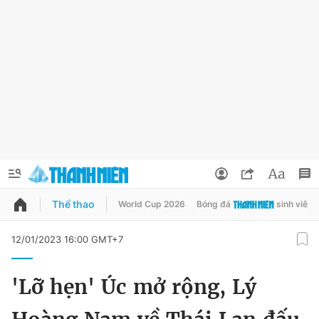
Thể thao
World Cup 2026
Bóng đá
sinh viên
QUẢNG CÁO
ĐẶT BÁO
12/01/2023 16:00 GMT+7
Thông tin tài khoản
'Lỡ hẹn' Úc mở rộng, Lý
Đổi mật khẩu
Chuyên mục
Tin đã lưu