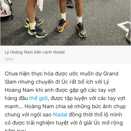
Giấy phép xuất bản số 110/GP - BTTTT cấp ngày 24.3.2020
© 2003-2026 Bản quyền thuộc về Báo Thanh Niên. Cấm sao
chép dưới mọi hình thức nếu không có sự chấp thuận bằng văn
bản. Phát triển bởi ePi Technologies, JSC.
Lý Hoàng Nam bên cạnh Nadal
FBNV
Chưa hiện thực hóa được ước muốn dự Grand
Slam nhưng chuyến đi Úc rất bổ ích với Lý
Hoàng Nam khi anh được gặp gỡ các tay vợt
hàng đầu
thế giới
, được tập luyện với các tay vợt
mạnh... Hoàng Nam chia sẻ những bức ảnh chụp
chung với ngôi sao
Nadal
đồng thời thổ lộ mình
có được trải nghiệm tuyệt vời ở giải Úc mở rộng
năm nay.