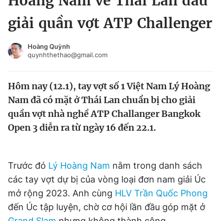
Hoàng Nam về Thái Lan đấu
Chuyên mục khác
giải quần vợt ATP Challenger
Tin đã xem
Chào ngày mới
Tin 24h
Hoàng Quỳnh
Đăng xuất
quynhthethao@gmail.com
Tin thị trường
Tin 360
Hôm nay (12.1), tay vợt số 1 Việt Nam Lý Hoàng
Video
Magazine
Nam đã có mặt ở Thái Lan chuẩn bị cho giải
quần vợt nhà nghề ATP Challanger Bangkok
Open 3 diễn ra từ ngày 16 đến 22.1.
Sản phẩm khác
Tiện ích
Bạn cần biết
Trước đó
Lý Hoàng Nam
nằm trong danh sách
các tay vợt dự bị của vòng loại đơn nam giải Úc
Thông tin tòa soạn
Liên hệ quảng cáo
mở rộng 2023. Anh cùng
HLV Trần Quốc Phong
đến Úc tập luyện, chờ cơ hội lần đầu góp mặt ở
Grand Slam
nhưng không thành công.