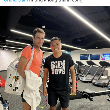
Đọc Thanh Niên trên điện thoại
Theo dõi báo trên
Hotline
Liên hệ quảng cáo
0906 645 777
0908 780 404
Đặt báo
Quảng cáo
RSS
Tòa soạn
Chính sách bảo
Tổng biên tập: Nguyễn Ngọc Toàn
Phó tổng biên tập thường trực: Hải Thành
Phó tổng biên tập: Lâm Hiếu Dũng
Phó tổng biên tập: Trần Việt Hưng
Tổng thư ký tòa soạn: Đức Trung