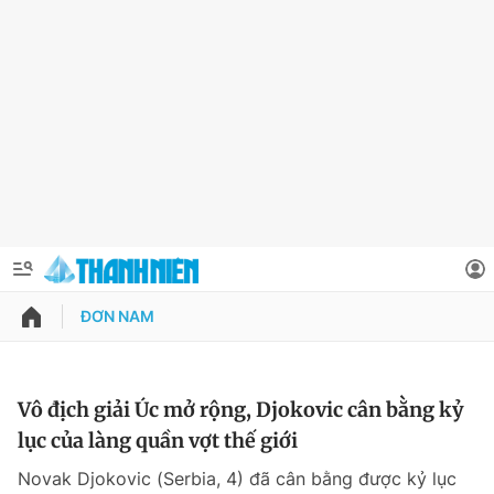
ĐƠN NAM
QUẢNG CÁO
ĐẶT BÁO
Thông tin tài khoản
Vô địch giải Úc mở rộng, Djokovic cân bằng kỷ
lục của làng quần vợt thế giới
Đổi mật khẩu
Chuyên mục
Novak Djokovic (Serbia, 4) đã cân bằng được kỷ lục
Tin đã lưu