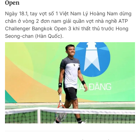
Open
Ngày 18.1, tay vợt số 1 Việt Nam Lý Hoàng Nam dừng
chân ở vòng 2 đơn nam giải quần vợt nhà nghề ATP
Đọc Thanh Niên trên điện thoại
Challenger Bangkok Open 3 khi thất thủ trước Hong
Seong-chan (Hàn Quốc).
Theo dõi báo trên
Hotline
Liên hệ quảng cáo
0906 645 777
0908 780 404
Đặt báo
Quảng cáo
RSS
Tòa soạn
Chính sách bảo m
Tổng biên tập: Nguyễn Ngọc Toàn
Phó tổng biên tập thường trực: Hải Thành
Phó tổng biên tập: Lâm Hiếu Dũng
Phó tổng biên tập: Trần Việt Hưng
Tổng thư ký tòa soạn: Đức Trung