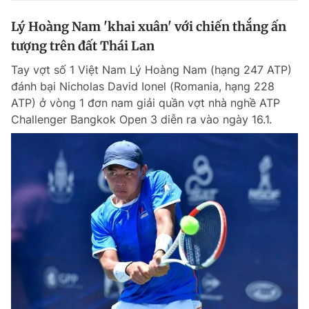
Lý Hoàng Nam 'khai xuân' với chiến thắng ấn
tượng trên đất Thái Lan
Tay vợt số 1 Việt Nam Lý Hoàng Nam (hạng 247 ATP)
đánh bại Nicholas David Ionel (Romania, hạng 228
ATP) ở vòng 1 đơn nam giải quần vợt nhà nghề ATP
Challenger Bangkok Open 3 diễn ra vào ngày 16.1.