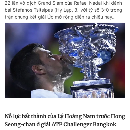
22 lần vô địch Grand Slam của Rafael Nadal khi đánh
Chuyên mục khác
bại Stefanos Tsitsipas (Hy Lạp, 3) với tỷ số 3-0 trong
Tin đã xem
trận chung kết giải Úc mở rộng diễn ra chiều nay...
Chào ngày mới
Tin 24h
Đăng xuất
Tin thị trường
Tin 360
Video
Magazine
Sản phẩm khác
Tiện ích
Bạn cần biết
Thông tin tòa soạn
Liên hệ quảng cáo
Nỗ lực bất thành của Lý Hoàng Nam trước Hong
Seong-chan ở giải ATP Challenger Bangkok