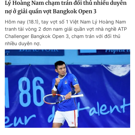
Lý Hoàng Nam chạm trán đối thủ nhiều duyên
Giấy phép xuất bản số 110/GP - BTTTT cấp ngày 24.3.2020
nợ ở giải quần vợt Bangkok Open 3
© 2003-2026 Bản quyền thuộc về Báo Thanh Niên. Cấm sao chép
dưới mọi hình thức nếu không có sự chấp thuận bằng văn bản.
Hôm nay (18.1), tay vợt số 1 Việt Nam Lý Hoàng Nam
Phát triển bởi ePi Technologies, JSC.
tranh tài vòng 2 đơn nam giải quần vợt nhà nghề ATP
Challenger Bangkok Open 3, chạm trán với đối thủ
nhiều duyên nợ.