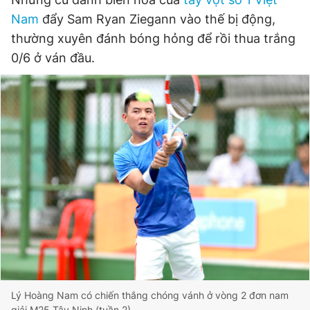
Nam
đẩy Sam Ryan Ziegann vào thế bị động,
thường xuyên đánh bóng hỏng để rồi thua trắng
Đọc Thanh Niên trên điện thoại
0/6 ở ván đầu.
Theo dõi báo trên
Hotline
Liên hệ quảng cáo
0906 645 777
0908 780 404
Đặt báo
Quảng cáo
RSS
Tòa soạn
Chính sách bảo
Tổng biên tập: Nguyễn Ngọc Toàn
Phó tổng biên tập thường trực: Hải Thành
Phó tổng biên tập: Lâm Hiếu Dũng
Phó tổng biên tập: Trần Việt Hưng
Lý Hoàng Nam có chiến thắng chóng vánh ở vòng 2 đơn nam
Tổng thư ký tòa soạn: Đức Trung
giải M25 Tây Ninh (tuần 2)