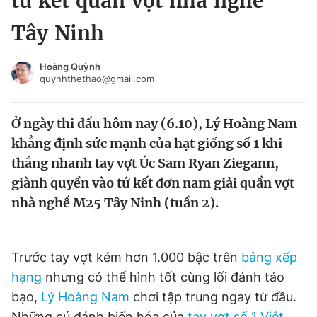
tứ kết quần vợt nhà nghề
Chuyên mục khác
Tây Ninh
Tin đã xem
Chào ngày mới
Tin 24h
Hoàng Quỳnh
Đăng xuất
quynhthethao@gmail.com
Tin thị trường
Tin 360
Ở ngày thi đấu hôm nay (6.10), Lý Hoàng Nam
Video
Magazine
khẳng định sức mạnh của hạt giống số 1 khi
thắng nhanh tay vợt Úc Sam Ryan Ziegann,
giành quyền vào tứ kết đơn nam giải quần vợt
Sản phẩm khác
nhà nghề M25 Tây Ninh (tuần 2).
Tiện ích
Bạn cần biết
Trước tay vợt kém hơn 1.000 bậc trên
bảng xếp
Thông tin tòa soạn
Liên hệ quảng cáo
hạng
nhưng có thể hình tốt cùng lối đánh táo
bạo,
Lý Hoàng Nam
chơi tập trung ngay từ đầu.
Những cú đánh biến hóa của
tay vợt số 1 Việt