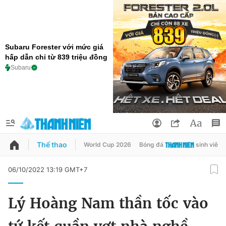
Subaru Forester với mức giá
hấp dẫn chỉ từ 839 triệu đồng
Subaru
Thể thao
World Cup 2026
Bóng đá
sinh viên
QUẢNG CÁO
ĐẶT BÁO
06/10/2022 13:19 GMT+7
Thông tin tài khoản
Lý Hoàng Nam thần tốc vào
Đổi mật khẩu
Chuyên mục
Tin đã lưu