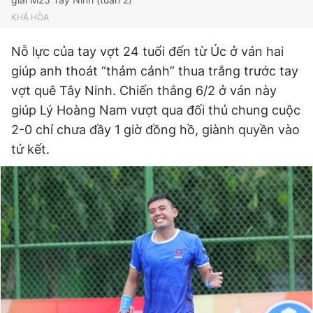
Giấy phép xuất bản số 110/GP - BTTTT cấp ngày 24.3.2020
KHẢ HÒA
© 2003-2026 Bản quyền thuộc về Báo Thanh Niên. Cấm sao
chép dưới mọi hình thức nếu không có sự chấp thuận bằng văn
Nỗ lực của tay vợt 24 tuổi đến từ Úc ở ván hai
bản. Phát triển bởi ePi Technologies, JSC.
giúp anh thoát “thảm cảnh” thua trắng trước tay
vợt quê Tây Ninh. Chiến thắng 6/2 ở ván này
giúp Lý Hoàng Nam vượt qua đối thủ chung cuộc
2-0 chỉ chưa đầy 1 giờ đồng hồ, giành quyền vào
tứ kết.