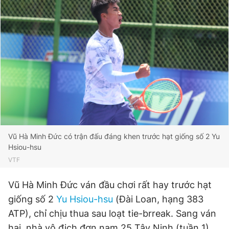
Vũ Hà Minh Đức có trận đấu đáng khen trước hạt giống số 2 Yu
Hsiou-hsu
VTF
Vũ Hà Minh Đức ván đầu chơi rất hay trước hạt
giống số 2
Yu Hsiou-hsu
(Đài Loan, hạng 383
ATP), chỉ chịu thua sau loạt tie-brreak. Sang ván
hai, nhà vô địch đơn nam 25 Tây Ninh (tuần 1)