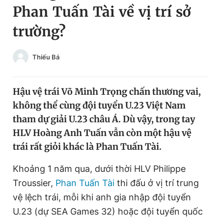
Phan Tuấn Tài về vị trí sở
Chuyên mục khác
Tin đã xem
trường?
Chào ngày mới
Tin 24h
Đăng xuất
Thiếu Bá
Tin thị trường
Tin 360
Hậu vệ trái Võ Minh Trọng chấn thương vai,
Video
Magazine
không thể cùng đội tuyển U.23 Việt Nam
tham dự giải U.23 châu Á. Dù vậy, trong tay
Sản phẩm khác
HLV Hoàng Anh Tuấn vẫn còn một hậu vệ
trái rất giỏi khác là Phan Tuấn Tài.
Tiện ích
Bạn cần biết
Khoảng 1 năm qua, dưới thời HLV Philippe
Thông tin tòa soạn
Liên hệ quảng cáo
Troussier,
Phan Tuấn Tài
thi đấu ở vị trí trung
vệ lệch trái, mỗi khi anh gia nhập đội tuyển
U.23 (dự SEA Games 32) hoặc đội tuyển quốc