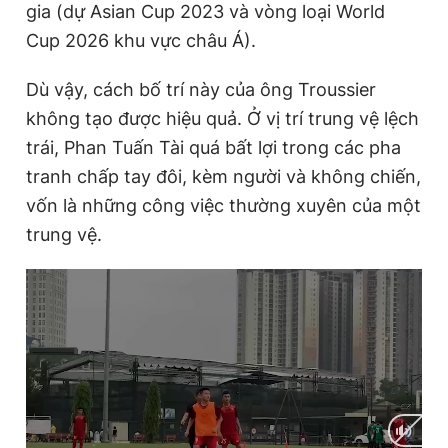
gia (dự Asian Cup 2023 và vòng loại World
Cup 2026 khu vực châu Á).
Đọc Thanh Niên trên điện thoại
Dù vậy, cách bố trí này của ông Troussier
không tạo được hiệu quả. Ở vị trí trung vệ lệch
trái, Phan Tuấn Tài quá bất lợi trong các pha
tranh chấp tay đôi, kèm người và không chiến,
Theo dõi báo trên
vốn là những công việc thường xuyên của một
trung vệ.
Hotline
Liên hệ quảng cáo
0906 645 777
0908 780 404
Đặt báo
Quảng cáo
RSS
Tòa soạn
Chính sách bảo
Tổng biên tập: Nguyễn Ngọc Toàn
Phó tổng biên tập thường trực: Hải Thành
Phó tổng biên tập: Lâm Hiếu Dũng
Phó tổng biên tập: Trần Việt Hưng
Tổng thư ký tòa soạn: Đức Trung