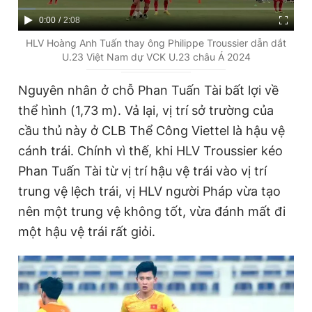
Giấy phép xuất bản số 110/GP - BTTTT cấp ngày 24.3.2020
C
0:00
/
D
2:08
© 2003-2026 Bản quyền thuộc về Báo Thanh Niên. Cấm sao
chép dưới mọi hình thức nếu không có sự chấp thuận bằng văn
u
u
HLV Hoàng Anh Tuấn thay ông Philippe Troussier dẫn dắt
bản. Phát triển bởi ePi Technologies, JSC.
U.23 Việt Nam dự VCK U.23 châu Á 2024
r
r
r
a
Nguyên nhân ở chỗ Phan Tuấn Tài bất lợi về
e
t
thể hình (1,73 m). Vả lại, vị trí sở trường của
n
i
cầu thủ này ở CLB Thể Công Viettel là hậu vệ
t
o
cánh trái. Chính vì thế, khi HLV Troussier kéo
T
n
Phan Tuấn Tài từ vị trí hậu vệ trái vào vị trí
i
trung vệ lệch trái, vị HLV người Pháp vừa tạo
m
nên một trung vệ không tốt, vừa đánh mất đi
một hậu vệ trái rất giỏi.
e