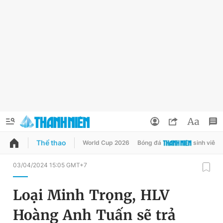
Thể thao
World Cup 2026
Bóng đá
sinh viên
QUẢNG CÁO
ĐẶT BÁO
03/04/2024 15:05 GMT+7
Thông tin tài khoản
Loại Minh Trọng, HLV
Đổi mật khẩu
Chuyên mục
Hoàng Anh Tuấn sẽ trả
Tin đã lưu