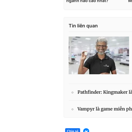
Tin liên quan
Pathfinder: Kingmaker l
Vampyr là game miễn phí
Chia sẻ