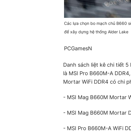
Các lựa chọn bo mạch chủ B660 sẽ
để xây dựng hệ thống Alder Lake
PCGamesN
Danh sách liệt kê chi tiết
là MSI Pro B660M-A DDR4, 
Mortar WiFi DDR4 có chi ph
- MSI Mag B660M Mortar W
- MSI Mag B660M Mortar 
- MSI Pro B660M-A WiFi D