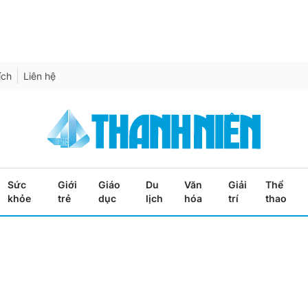
ích
Liên hệ
Sức
Giới
Giáo
Du
Văn
Giải
Thể
khỏe
trẻ
dục
lịch
hóa
trí
thao