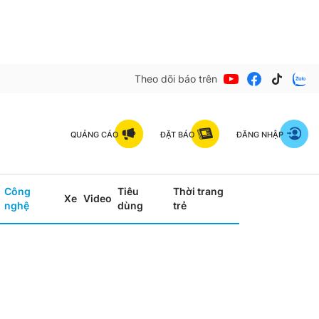
Theo dõi báo trên
QUẢNG CÁO
ĐẶT BÁO
ĐĂNG NHẬP
Công
Tiêu
Thời trang
Xe
Video
nghệ
dùng
trẻ