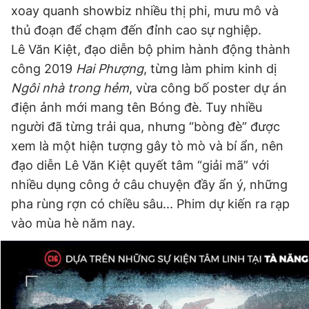
xoay quanh showbiz nhiều thị phi, mưu mô và
Giấy phép xuất bản số 110/GP - BTTTT cấp ngày 24.3.2020
© 2003-2026 Bản quyền thuộc về Báo Thanh Niên. Cấm sao
thủ đoạn để chạm đến đỉnh cao sự nghiệp.
chép dưới mọi hình thức nếu không có sự chấp thuận bằng văn
Lê Văn Kiệt, đạo diễn bộ phim hành động thành
bản. Phát triển bởi ePi Technologies, JSC.
công 2019
Hai Phượng
, từng làm phim kinh dị
Ngôi nhà trong hẻm
, vừa công bố poster dự án
điện ảnh mới mang tên Bóng đè. Tuy nhiều
người đã từng trải qua, nhưng “bòng đè” được
xem là một hiện tượng gây tò mò và bí ẩn, nên
đạo diễn Lê Văn Kiệt quyết tâm “giải mã” với
nhiều dụng công ở câu chuyện đầy ẩn ý, những
pha rùng rợn có chiều sâu... Phim dự kiến ra rạp
vào mùa hè năm nay.