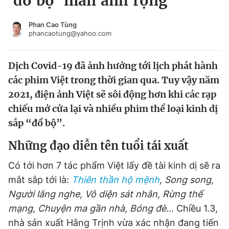
'đổ bộ' màn ảnh rộng
Chuyên mục khác
Tin đã xem
Phan Cao Tùng
phancaotung@yahoo.com
Chào ngày mới
Tin 24h
Đăng xuất
Dịch Covid-19 đã ảnh hưởng tới lịch phát hành
Tin thị trường
Tin 360
các phim Việt trong thời gian qua. Tuy vậy năm
2021, điện ảnh Việt sẽ sôi động hơn khi các rạp
Video
Magazine
chiếu mở cửa lại và nhiều phim thể loại kinh dị
sắp “đổ bộ”.
Sản phẩm khác
Những đạo diễn tên tuổi tái xuất
Tiện ích
Bạn cần biết
Có tới hơn 7 tác phẩm Việt lấy đề tài kinh dị sẽ ra
mắt sắp tới là:
Thiên thần hộ mệnh
, Song song,
Thông tin tòa soạn
Liên hệ quảng cáo
Người lắng nghe, Vô diện sát nhân, Rừng thế
mạng, Chuyện ma gần nhà, Bóng đè..
. Chiều 1.3,
nhà sản xuất Hằng Trịnh vừa xác nhận đang tiến