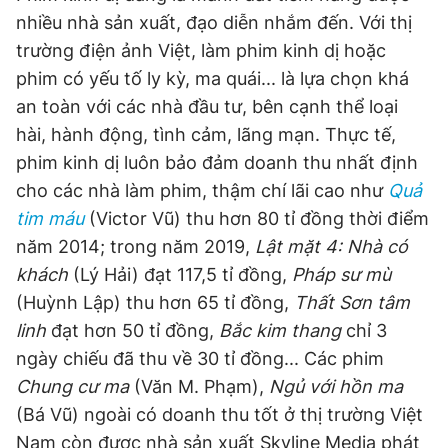
nhiều nhà sản xuất, đạo diễn nhắm đến. Với thị
trường điện ảnh Việt, làm phim kinh dị hoặc
phim có yếu tố ly kỳ, ma quái... là lựa chọn khá
an toàn với các nhà đầu tư, bên cạnh thể loại
hài, hành động, tình cảm, lãng mạn. Thực tế,
phim kinh dị luôn bảo đảm doanh thu nhất định
cho các nhà làm phim, thậm chí lãi cao như
Quả
tim máu
(Victor Vũ) thu hơn 80 tỉ đồng thời điểm
năm 2014; trong năm 2019,
Lật mặt 4: Nhà có
khách
(Lý Hải) đạt 117,5 tỉ đồng,
Pháp sư mù
(Huỳnh Lập) thu hơn 65 tỉ đồng,
Thất Sơn tâm
linh
đạt hơn 50 tỉ đồng,
Bắc kim thang
chỉ 3
ngày chiếu đã thu về 30 tỉ đồng... Các phim
Chung cư ma
(Văn M. Phạm),
Ngủ với hồn ma
(Bá Vũ) ngoài có doanh thu tốt ở thị trường Việt
Nam còn được nhà sản xuất Skyline Media phát