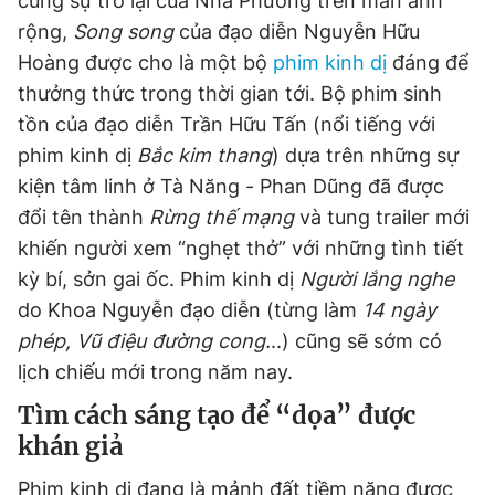
cùng sự trở lại của Nhã Phương trên màn ảnh
rộng,
Song song
của đạo diễn Nguyễn Hữu
Hoàng được cho là một bộ
phim kinh dị
đáng để
thưởng thức trong thời gian tới. Bộ phim sinh
tồn của đạo diễn Trần Hữu Tấn (nổi tiếng với
phim kinh dị
Bắc kim thang
) dựa trên những sự
kiện tâm linh ở Tà Năng - Phan Dũng đã được
đổi tên thành
Rừng thế mạng
và tung trailer mới
khiến người xem “nghẹt thở” với những tình tiết
kỳ bí, sởn gai ốc. Phim kinh dị
Người lắng nghe
do Khoa Nguyễn đạo diễn (từng làm
14 ngày
phép, Vũ điệu đường cong.
..) cũng sẽ sớm có
lịch chiếu mới trong năm nay.
Tìm cách sáng tạo để “dọa” được
khán giả
Phim kinh dị đang là mảnh đất tiềm năng được