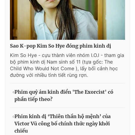
Sao K-pop Kim So Hye đóng phim kinh dị
Kim So Hye - cựu thành viên nhóm I.O.I - tham gia
bộ phim kinh dị Nam sinh số 11 (tựa gốc: The
Child Who Would Not Come ), lấy bối cảnh học
đường với nhiều tình tiết rùng rợn.
Phim quỷ ám kinh điển 'The Exorcist' có
phần tiếp theo?
Phim kinh dị ‘Thiên thần hộ mệnh’ của
Victor Vũ công bố chính thức ngày khởi
chiếu