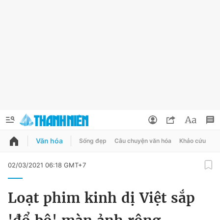
Văn hóa
Sống đẹp
Câu chuyện văn hóa
Khảo cứu
X
QUẢNG CÁO
ĐẶT BÁO
02/03/2021 06:18 GMT+7
Thông tin tài khoản
Loạt phim kinh dị Việt sắp
Đổi mật khẩu
Chuyên mục
Tin đã lưu