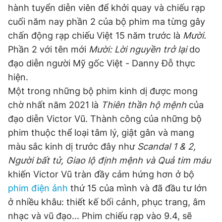
hành tuyển diễn viên để khởi quay và chiếu rạp
cuối năm nay phần 2 của bộ phim ma từng gây
chấn động rạp chiếu Việt 15 năm trước là
Mười.
Đọc Thanh Niên trên điện thoại
Phần 2 với tên mới
Mười: Lời nguyền trở lại
do
đạo diễn người Mỹ gốc Việt - Danny Đỗ thực
hiện.
Một trong những bộ phim kinh dị được mong
Theo dõi báo trên
chờ nhất năm 2021 là
Thiên thần hộ mệnh
của
đạo diễn Victor Vũ. Thành công của những bộ
Hotline
Liên hệ quảng cáo
phim thuộc thể loại tâm lý, giật gân và mang
0906 645 777
0908 780 404
màu sắc kinh dị trước đây như
Scandal 1 & 2,
Người bất tử, Giao lộ định mệnh và Quả tim máu
Đặt báo
Quảng cáo
RSS
Tòa soạn
Chính sách bảo
khiến Victor Vũ tràn đầy cảm hứng hơn ở bộ
Tổng biên tập: Nguyễn Ngọc Toàn
phim điện ảnh
thứ 15 của mình và đã đầu tư lớn
Phó tổng biên tập thường trực: Hải Thành
Phó tổng biên tập: Lâm Hiếu Dũng
ở nhiều khâu: thiết kế bối cảnh, phục trang, âm
Phó tổng biên tập: Trần Việt Hưng
nhạc và vũ đạo... Phim chiếu rạp vào 9.4, sẽ
Tổng thư ký tòa soạn: Đức Trung