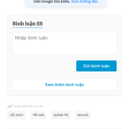
trên Google tìm kiếm.
Xem hướng dẫn.
Bình luận (
0
)
Gửi bình luận
Xem thêm bình luận
Khám phá thêm chủ đề
LỐC XOÁY
TỐC MÁI
QUẢNG TRỊ
MƯA ĐÁ