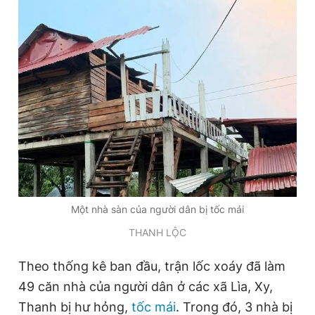
Đọc Thanh Niên trên điện thoại
Theo dõi báo trên
Hotline
Liên hệ quảng cáo
0906 645 777
0908 780 404
Một nhà sàn của người dân bị tốc mái
Đặt báo
Quảng cáo
RSS
Tòa soạn
Chính sách bảo
THANH LỘC
Tổng biên tập: Nguyễn Ngọc Toàn
Theo thống kê ban đầu, trận lốc xoáy đã làm
Phó tổng biên tập thường trực: Hải Thành
Phó tổng biên tập: Lâm Hiếu Dũng
49 căn nhà của người dân ở các xã Lìa, Xy,
Phó tổng biên tập: Trần Việt Hưng
Tổng thư ký tòa soạn: Đức Trung
Thanh bị hư hỏng,
tốc mái
. Trong đó, 3 nhà bị