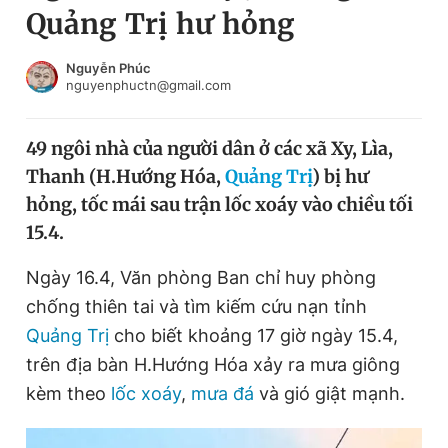
Quảng Trị hư hỏng
Chuyên mục khác
Tin đã xem
Chào ngày mới
Tin 24h
Nguyễn Phúc
nguyenphuctn@gmail.com
Đăng xuất
Tin thị trường
Tin 360
49 ngôi nhà của người dân ở các xã Xy, Lìa,
Thanh (H.Hướng Hóa,
Quảng Trị
) bị hư
Video
Magazine
hỏng, tốc mái sau trận lốc xoáy vào chiều tối
15.4.
Sản phẩm khác
Ngày 16.4, Văn phòng Ban chỉ huy phòng
Tiện ích
Bạn cần biết
chống thiên tai và tìm kiếm cứu nạn tỉnh
Quảng Trị
cho biết khoảng 17 giờ ngày 15.4,
trên địa bàn H.Hướng Hóa xảy ra mưa giông
Thông tin tòa soạn
Liên hệ quảng cáo
kèm theo
lốc xoáy
,
mưa đá
và gió giật mạnh.