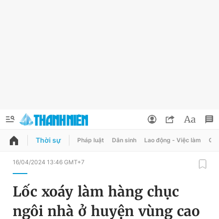
Thời sự
Pháp luật
Dân sinh
Lao động - Việc làm
Quy
QUẢNG CÁO
ĐẶT BÁO
16/04/2024 13:46 GMT+7
Thông tin tài khoản
Lốc xoáy làm hàng chục
Đổi mật khẩu
Chuyên mục
ngôi nhà ở huyện vùng cao
Tin đã lưu