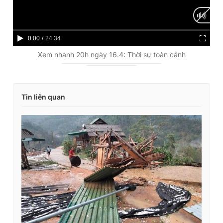
C
0:00
/
D
24:34
u
u
Xem nhanh 20h ngày 16.4: Thời sự toàn cảnh
r
r
r
a
Tin liên quan
e
t
n
i
t
o
T
n
i
m
e