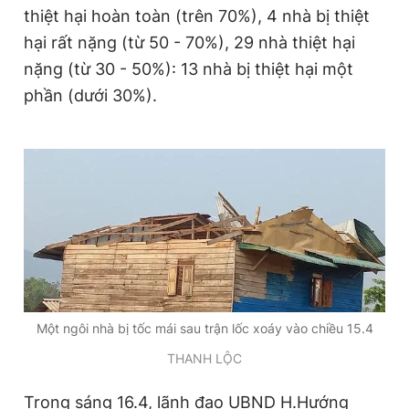
thiệt hại hoàn toàn (trên 70%), 4 nhà bị thiệt
Giấy phép xuất bản số 110/GP - BTTTT cấp ngày 24.3.2020
© 2003-2026 Bản quyền thuộc về Báo Thanh Niên. Cấm sao
hại rất nặng (từ 50 - 70%), 29 nhà thiệt hại
chép dưới mọi hình thức nếu không có sự chấp thuận bằng văn
bản. Phát triển bởi ePi Technologies, JSC.
nặng (từ 30 - 50%): 13 nhà bị thiệt hại một
phần (dưới 30%).
Một ngôi nhà bị tốc mái sau trận lốc xoáy vào chiều 15.4
THANH LỘC
Trong sáng 16.4, lãnh đạo UBND H.Hướng