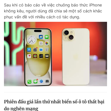
Sau khi có báo cáo về việc chuông báo thức iPhone
Giấy phép xuất bản số 110/GP - BTTTT cấp ngày 24.3.2020
© 2003-2026 Bản quyền thuộc về Báo Thanh Niên. Cấm sao chép
không kêu, người dùng đã chia sẻ một số cách khắc
dưới mọi hình thức nếu không có sự chấp thuận bằng văn bản.
phục vấn đề với nhiều cách có tác dụng.
Phát triển bởi ePi Technologies, JSC.
Phiên đấu giá lần thứ nhất biển số ô tô thất bại
do nghẽn mạng