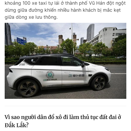
khoảng 100 xe taxi tự lái ở thành phố Vũ Hán đột ngột
Chuyên mục khác
dừng giữa đường khiến nhiều hành khách bị mắc kẹt
Tin đã xem
giữa dòng xe lưu thông.
Chào ngày mới
Tin 24h
Đăng xuất
Tin thị trường
Tin 360
Video
Magazine
Sản phẩm khác
Tiện ích
Bạn cần biết
Thông tin tòa soạn
Liên hệ quảng cáo
Vì sao người dân đổ xô đi làm thủ tục đất đai ở
Đắk Lắk?