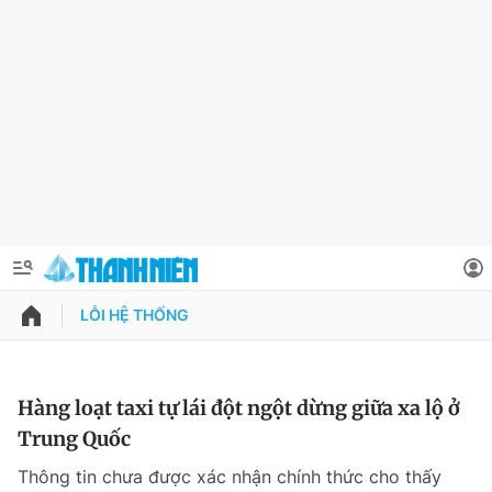
LỖI HỆ THỐNG
QUẢNG CÁO
ĐẶT BÁO
Thông tin tài khoản
Hàng loạt taxi tự lái đột ngột dừng giữa xa lộ ở
Trung Quốc
Đổi mật khẩu
Chuyên mục
Thông tin chưa được xác nhận chính thức cho thấy
Tin đã lưu