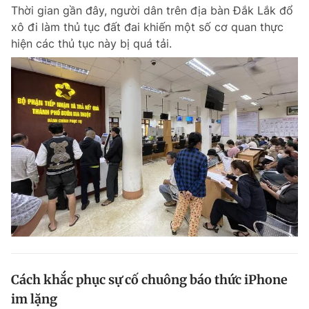
Thời gian gần đây, người dân trên địa bàn Đắk Lắk đổ
xô đi làm thủ tục đất đai khiến một số cơ quan thực
hiện các thủ tục này bị quá tải.
Đọc Thanh Niên trên điện thoại
Theo dõi báo trên
Hotline
Liên hệ quảng cáo
0906 645 777
0908 780 404
Đặt báo
Quảng cáo
RSS
Tòa soạn
Chính sách bảo m
Tổng biên tập: Nguyễn Ngọc Toàn
Phó tổng biên tập thường trực: Hải Thành
Phó tổng biên tập: Lâm Hiếu Dũng
Cách khắc phục sự cố chuông báo thức iPhone
Phó tổng biên tập: Trần Việt Hưng
im lặng
Tổng thư ký tòa soạn: Đức Trung