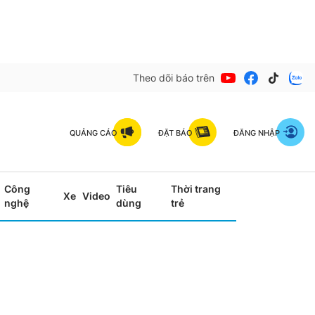
Theo dõi báo trên
QUẢNG CÁO
ĐẶT BÁO
ĐĂNG NHẬP
Công
Tiêu
Thời trang
Xe
Video
nghệ
dùng
trẻ