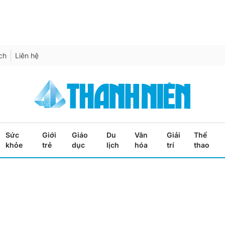
ích
Liên hệ
Sức
Giới
Giáo
Du
Văn
Giải
Thể
khỏe
trẻ
dục
lịch
hóa
trí
thao