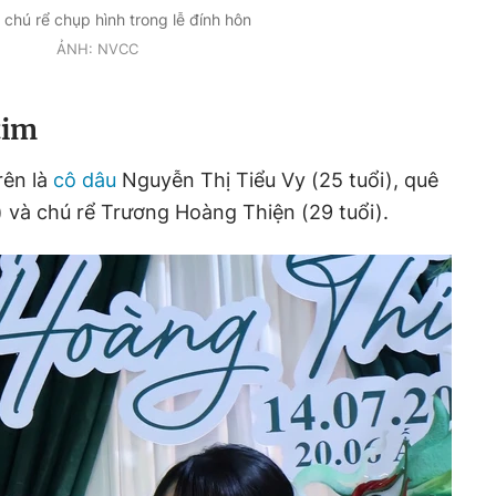
 chú rể chụp hình trong lễ đính hôn
ẢNH: NVCC
tim
rên là
cô dâu
Nguyễn Thị Tiểu Vy (25 tuổi), quê
và chú rể Trương Hoàng Thiện (29 tuổi).