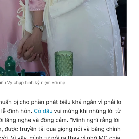
iểu Vy chụp hình kỷ niệm với mẹ
chuẩn bị cho phần phát biểu khá ngắn vì phải lo
 lễ đính hôn.
Cô dâu
vui mừng khi những lời từ
i lắng nghe và đồng cảm. "Mình nghĩ rằng lời
m, được truyền tải qua giọng nói và bằng chính
vời. Vì vậy, mình tự nói ra thay vì nhờ MC chia