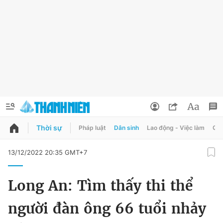
Thời sự
Pháp luật
Dân sinh
Lao động - Việc làm
Quy
QUẢNG CÁO
ĐẶT BÁO
13/12/2022 20:35 GMT+7
Thông tin tài khoản
Long An: Tìm thấy thi thể
Đổi mật khẩu
Chuyên mục
người đàn ông 66 tuổi nhảy
Tin đã lưu
Chuyên mục khác