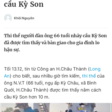
cầu Kỳ Son
Tin đã xem
Chào ngày mới
Tin 24h
Đăng xuất
Khôi Nguyên
Tin thị trường
Tin 360
Thi thể người đàn ông 66 tuổi nhảy cầu Kỳ Son
Video
Magazine
đã được tìm thấy và bàn giao cho gia đình lo
hậu sự.
Sản phẩm khác
Tiện ích
Tối 13.12, tin từ Công an H.Châu Thành (
Bạn cần biết
Long
An
) cho biết, sau nhiều giờ tìm kiếm,
thi thể
của
ông N.V.T (66 tuổi, ngụ ấp Kỳ Châu, xã Bình
Thông tin tòa soạn
Liên hệ quảng cáo
Quới, H.Châu Thành) được tìm thấy nằm cách
cầu Kỳ Son hơn 10 m.