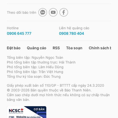
Theo dõi báo trên
Hotline
Liên hệ quảng cáo
0906 645 777
0908 780 404
Đặt báo
Quảng cáo
RSS
Tòa soạn
Chính sách bảo
Tổng biên tập: Nguyễn Ngọc Toàn
Phó tổng biên tập thường trực: Hải Thành
Phó tổng biên tập: Lâm Hiếu Dũng
Phó tổng biên tập: Trần Việt Hưng
Tổng thư ký tòa soạn: Đức Trung
Giấy phép xuất bản số 110/GP - BTTTT cấp ngày 24.3.2020
© 2003-2026 Bản quyền thuộc về Báo Thanh Niên.
Cấm sao chép dưới mọi hình thức nếu không có sự chấp thuận
bằng văn bản.