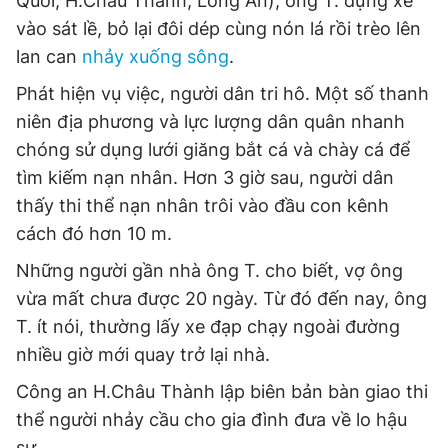
Quới, H.Châu Thành, Long An), ông T. dựng xe
© 2003-2026 Bản quyền thuộc về Báo Thanh Niên. Cấm sao
chép dưới mọi hình thức nếu không có sự chấp thuận bằng văn
vào sát lề, bỏ lại đôi dép cùng nón lá rồi trèo lên
bản. Phát triển bởi ePi Technologies, JSC.
lan can
nhảy xuống sông
.
Phát hiện vụ việc, người dân tri hô. Một số thanh
niên địa phương và lực lượng dân quân nhanh
chóng sử dụng lưới giăng bắt cá và chày cá để
tìm kiếm nạn nhân. Hơn 3 giờ sau, người dân
thấy thi thể nạn nhân trôi vào đầu con kênh
cách đó hơn 10 m.
Những người gần nhà ông T. cho biết, vợ ông
vừa mất chưa được 20 ngày. Từ đó đến nay, ông
T. ít nói, thường lấy xe đạp chạy ngoài đường
nhiều giờ mới quay trở lại nhà.
Công an H.Châu Thành lập biên bản bàn giao thi
thể người nhảy cầu cho gia đình đưa về lo hậu
sự.