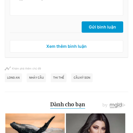
Gửi bình luận
Xem thêm bình luận
Khám phá thêm chủ đề
LONG AN
NHẢY CẦU
THI THỂ
CẦU KỲ SON