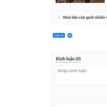
Mưa bão càn quét nhiều
Chia sẻ
Bình luận (
0
)