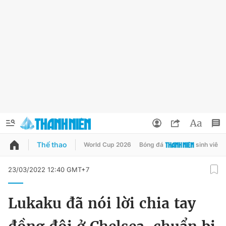
Thể thao
World Cup 2026
Bóng đá
sinh viên
QUẢNG CÁO
ĐẶT BÁO
23/03/2022 12:40 GMT+7
Thông tin tài khoản
Lukaku đã nói lời chia tay
Đổi mật khẩu
Chuyên mục
Tin đã lưu