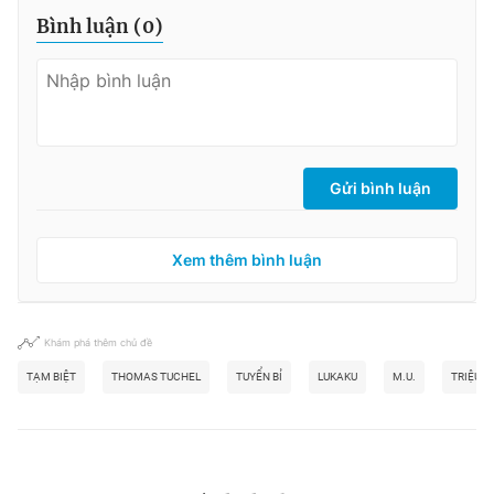
Bình luận (
0
)
Gửi bình luận
Xem thêm bình luận
Khám phá thêm chủ đề
TẠM BIỆT
THOMAS TUCHEL
TUYỂN BỈ
LUKAKU
M.U.
TRIỆU 