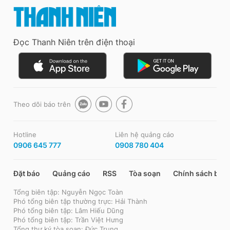
Đọc Thanh Niên trên điện thoại
Theo dõi báo trên
Hotline
Liên hệ quảng cáo
0906 645 777
0908 780 404
Đặt báo
Quảng cáo
RSS
Tòa soạn
Chính sách bảo
Tổng biên tập: Nguyễn Ngọc Toàn
Phó tổng biên tập thường trực: Hải Thành
Phó tổng biên tập: Lâm Hiếu Dũng
Phó tổng biên tập: Trần Việt Hưng
Tổng thư ký tòa soạn: Đức Trung