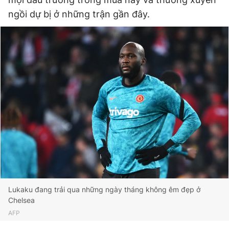
ngồi dự bị ở những trận gần đây.
Đọc Thanh Niên trên điện thoại
Theo dõi báo trên
Hotline
Liên hệ quảng cáo
0906 645 777
0908 780 404
Đặt báo
Quảng cáo
RSS
Tòa soạn
Chính sách bảo
Tổng biên tập: Nguyễn Ngọc Toàn
Lukaku đang trải qua những ngày tháng không êm đẹp ở
Phó tổng biên tập thường trực: Hải Thành
Chelsea
Phó tổng biên tập: Lâm Hiếu Dũng
Phó tổng biên tập: Trần Việt Hưng
AFP
Tổng thư ký tòa soạn: Đức Trung