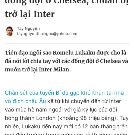
đồng đội ở Chelsea, chuẩn bị
Chuyên mục khác
trở lại Inter
Tin đã xem
Chào ngày mới
Tin 24h
Tây Nguyên
Đăng xuất
taynguyenthaingoc@yahoo.com
Tin thị trường
Tin 360
Tiền đạo ngôi sao Romelu Lukaku được cho là
Video
Magazine
đã nói lời chia tay với các đồng đội ở Chelsea và
muốn trở lại Inter Milan .
Sản phẩm khác
Tiện ích
Bạn cần biết
Chân sút của tuyển Bỉ đã gặp khó khăn tại nhà
vô địch châu Âu
kể từ khi chuyển đến từ Inter
vào mùa hè năm ngoái với giá kỷ lục của đội
Thông tin tòa soạn
Liên hệ quảng cáo
bóng thành London (khoảng 98 triệu bảng). Tuy
nhiên, Lukaku đến nay mới có 12 bàn thắng trên
mọi đấu trường trong mùa này và thường xuyên