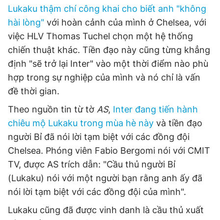
Lukaku thậm chí công khai cho biết anh "không
Giấy phép xuất bản số 110/GP - BTTTT cấp ngày 24.3.2020
© 2003-2026 Bản quyền thuộc về Báo Thanh Niên. Cấm sao
hài lòng"
với hoàn cảnh của mình ở Chelsea, với
chép dưới mọi hình thức nếu không có sự chấp thuận bằng văn
việc HLV Thomas Tuchel chọn một hệ thống
bản. Phát triển bởi ePi Technologies, JSC.
chiến thuật khác. Tiền đạo này cũng từng khẳng
định "sẽ trở lại Inter" vào một thời điểm nào phù
hợp trong sự nghiệp của mình và nó chỉ là vấn
đề thời gian.
Theo nguồn tin từ tờ
AS
,
Inter đang tiến hành
chiêu mộ Lukaku trong mùa hè này
và tiền đạo
người Bỉ đã nói lời tạm biệt với các đồng đội
Chelsea. Phóng viên Fabio Bergomi nói với CMIT
TV, được AS trích dẫn: "Cầu thủ người Bỉ
(Lukaku) nói với một người bạn rằng anh ấy đã
nói lời tạm biệt với các đồng đội của mình".
Lukaku cũng đã được vinh danh là cầu thủ xuất