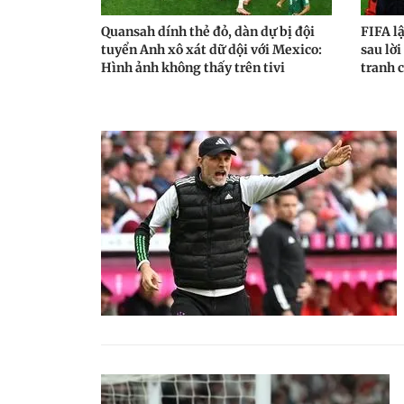
Quansah dính thẻ đỏ, dàn dự bị đội
FIFA l
tuyển Anh xô xát dữ dội với Mexico:
sau lời
Hình ảnh không thấy trên tivi
tranh 