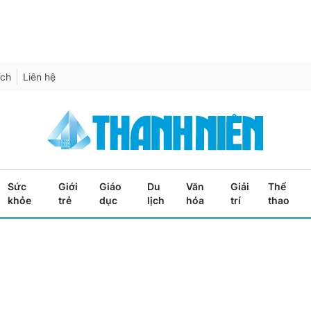
ích
Liên hệ
Sức
Giới
Giáo
Du
Văn
Giải
Thể
khỏe
trẻ
dục
lịch
hóa
trí
thao