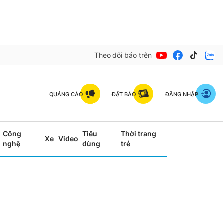
Theo dõi báo trên
QUẢNG CÁO
ĐẶT BÁO
ĐĂNG NHẬP
Công
Tiêu
Thời trang
Xe
Video
nghệ
dùng
trẻ